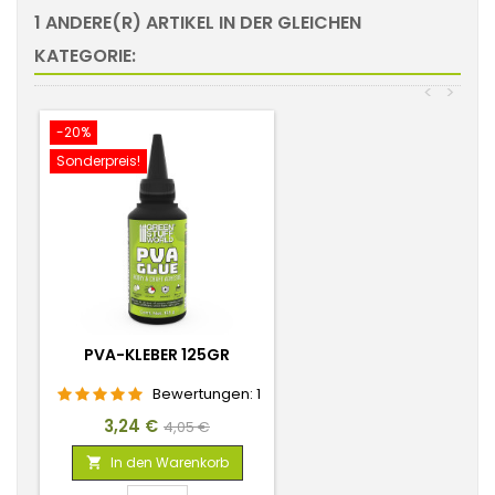
1 ANDERE(R) ARTIKEL IN DER GLEICHEN
KATEGORIE:
<
>
-20%
Sonderpreis!
PVA-KLEBER 125GR
Bewertungen:
1
Preis
Verkaufspreis
3,24 €
4,05 €
In den Warenkorb
