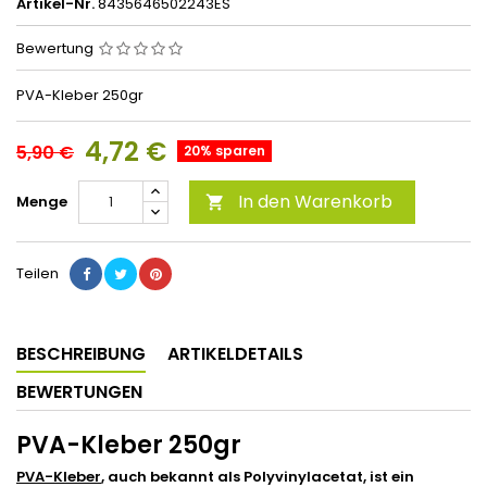
Artikel-Nr.
8435646502243ES
Bewertung
PVA-Kleber 250gr
4,72 €
5,90 €
20% sparen
In den Warenkorb
Menge

Teilen
BESCHREIBUNG
ARTIKELDETAILS
BEWERTUNGEN
PVA-Kleber 250gr
PVA-Kleber
, auch bekannt als Polyvinylacetat, ist ein