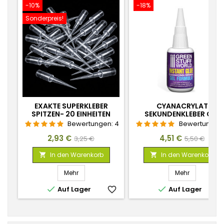
-10%
-18%
Sonderpreis!
EXAKTE SUPERKLEBER
CYANACRYLAT
SPITZEN- 20 EINHEITEN
SEKUNDENKLEBER GEL
SATZ
20GR.
Bewertungen:
4
Bewertungen
Preis
Verkaufspreis
Preis
Verkaufspr
2,93 €
4,51 €
3,25 €
5,50 €
In den Warenkorb
In den Warenkorb


Mehr
Mehr


Auf Lager
favorite_border
Auf Lager
favorite_