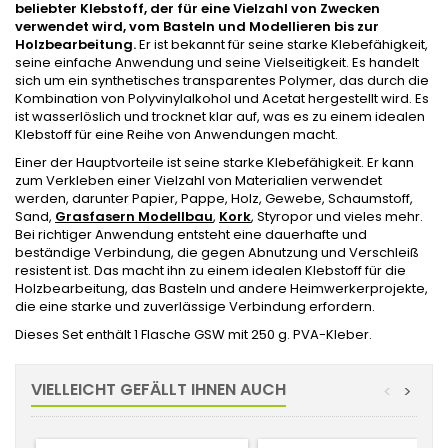
beliebter Klebstoff, der für eine Vielzahl von Zwecken
verwendet wird, vom Basteln und Modellieren bis zur
Holzbearbeitung.
Er ist bekannt für seine starke Klebefähigkeit,
seine einfache Anwendung und seine Vielseitigkeit. Es handelt
sich um ein synthetisches transparentes Polymer, das durch die
Kombination von Polyvinylalkohol und Acetat hergestellt wird. Es
ist wasserlöslich und trocknet klar auf, was es zu einem idealen
Klebstoff für eine Reihe von Anwendungen macht.
Einer der Hauptvorteile ist seine starke Klebefähigkeit. Er kann
zum Verkleben einer Vielzahl von Materialien verwendet
werden, darunter Papier, Pappe, Holz, Gewebe, Schaumstoff,
Sand,
Grasfasern Modellbau
,
Kork
, Styropor und vieles mehr.
Bei richtiger Anwendung entsteht eine dauerhafte und
beständige Verbindung, die gegen Abnutzung und Verschleiß
resistent ist. Das macht ihn zu einem idealen Klebstoff für die
Holzbearbeitung, das Basteln und andere Heimwerkerprojekte,
die eine starke und zuverlässige Verbindung erfordern.
Dieses Set enthält 1 Flasche GSW mit 250 g. PVA-Kleber.
VIELLEICHT GEFÄLLT IHNEN AUCH
<
>