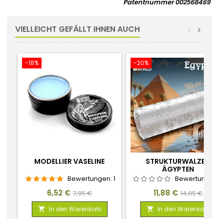
Patentnummer 002568469
VIELLEICHT GEFÄLLT IHNEN AUCH
<
>
-18%
-20%
MODELLIER VASELINE
STRUKTURWALZE -
ÄGYPTEN
Bewertungen:
1
Bewertungen
Preis
Verkaufspreis
Preis
Verkaufspr
6,52 €
11,88 €
7,95 €
14,85 €
In den Warenkorb
In den Warenkorb

