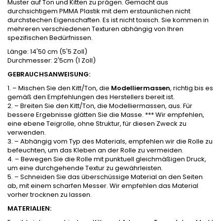
Muster auf Ton und Kitten zu prägen. Gemacht aus
durchsichtigem PMMA Plastik mit dem erstaunlichen nicht
durchstechen Eigenschaften. Es ist nicht toxisch. Sie kommen in
mehreren verschiedenen Texturen abhängig von Ihren
spezifischen Bedürfnissen.
Länge: 14'50 cm (5'5 Zoll)
Durchmesser: 2'5cm (1 Zoll)
GEBRAUCHSANWEISUNG:
1. – Mischen Sie den Kitt/Ton, die
Modelliermassen
, richtig bis es
gemäß den Empfehlungen des Herstellers bereit ist.
2. – Breiten Sie den Kitt/Ton, die Modelliermassen, aus. Für
bessere Ergebnisse glätten Sie die Masse. *** Wir empfehlen,
eine ebene Teigrolle, ohne Struktur, für diesen Zweck zu
verwenden.
3. – Abhängig vom Typ des Materials, empfehlen wir die Rolle zu
befeuchten, um das Kleben an der Rolle zu vermeiden.
4. – Bewegen Sie die Rolle mit punktuell gleichmäßigen Druck,
um eine durchgehende Textur zu gewährleisten.
5. – Schneiden Sie das überschüssige Material an den Seiten
ab, mit einem scharfen Messer. Wir empfehlen das Material
vorher trocknen zu lassen.
MATERIALIEN: