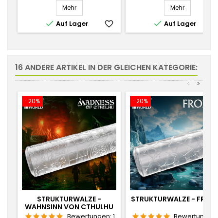
Mehr
Mehr


Auf Lager
favorite_border
Auf Lager
favorite_
16 ANDERE ARTIKEL IN DER GLEICHEN KATEGORIE:
<
>
-20%
-20%
STRUKTURWALZE -
STRUKTURWALZE - FROZ
WAHNSINN VON CTHULHU
Bewertungen:
1
Bewertungen