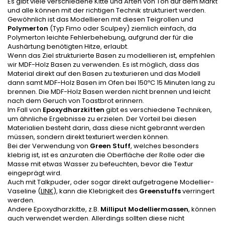
Es gibt viele verschiedene Kitte und Arten von Ton auf dem Markt
und alle können mit der richtigen Technik strukturiert werden.
Gewöhnlich ist das Modellieren mit diesen Teigrollen und
Polymerton
(Typ Fimo oder Sculpey) ziemlich einfach, da
Polymerton leichte Fehlerbehebung, aufgrund der für die
Aushärtung benötigten Hitze, erlaubt.
Wenn das Ziel strukturierte Basen zu modellieren ist, empfehlen
wir MDF-Holz Basen zu verwenden. Es ist möglich, dass das
Material direkt auf den Basen zu texturieren und das Modell
dann samt MDF-Holz Basen im Ofen bei 150ºC 15 Minuten lang zu
brennen. Die MDF-Holz Basen werden nicht brennen und leicht
nach dem Geruch von Toastbrot erinnern.
Im Fall von
Epoxydharzkitten
gibt es verschiedene Techniken,
um ähnliche Ergebnisse zu erzielen. Der Vorteil bei diesen
Materialien besteht darin, dass diese nicht gebrannt werden
müssen, sondern direkt texturiert werden können.
Bei der Verwendung von
Green Stuff
, welches besonders
klebrig ist, ist es anzuraten die Oberfläche der Rolle oder die
Masse mit etwas Wasser zu befeuchten, bevor die Textur
eingeprägt wird.
Auch mit Talkpuder, oder sogar direkt aufgetragene Modellier-
Vaseline (
LINK
), kann die Klebrigkeit des
Greenstuffs
verringert
werden.
Andere Epoxydharzkitte, z.B.
Milliput Modelliermassen
, können
auch verwendet werden. Allerdings sollten diese nicht