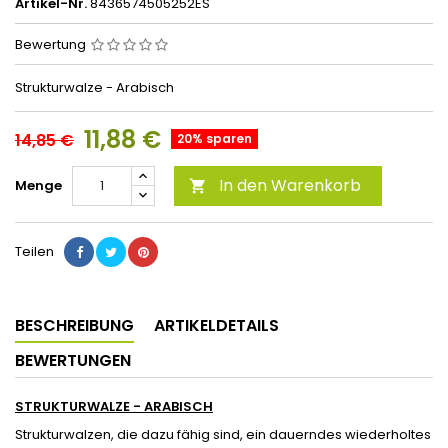
Artikel-Nr.
8436574505252ES
Bewertung
Strukturwalze - Arabisch
11,88 €
14,85 €
20% sparen
In den Warenkorb
Menge

Teilen
BESCHREIBUNG
ARTIKELDETAILS
BEWERTUNGEN
STRUKTURWALZE - ARABISCH
Strukturwalzen, die dazu fähig sind, ein dauerndes wiederholtes