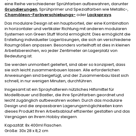
eine Reihe verschiedener Sprühfarben aufbewahren, darunter
Grundierungen
, Sprühprimer und Spezialfarben wie Metallic-,
Chamäleon-Farbverschiebungs-
oder
Lacksprays
.
Das modulare Design ist ein hauptvorteil, der eine Kombination
in horizontaler und vertikaler Richtung mit anderen modularen
Systemen von Green Stuff World ermöglicht. Dies ermöglicht die
Erstellung individueller Lagerlösungen, die sich an verschiedene
Raumgrößen anpassen. Besonders vorteilhaft ist dies in kleinen
Arbeitsbereichen, wo jeder Zentimeter an Lagerplatz von
Bedeutung ist.
Sie werden unmontiert geliefert, sind aber so konzipiert, dass
sie sich leicht zusammenbauen lassen. Alle erforderlichen
Anweisungen sind beigefügt, und der Zusammenbau lässt sich
schnell, in nur wenigen Minuten, durchführen.
Insgesamt ist ein Sprayhalterein nützliches Hilfsmittel für
Modellbauer und Bastler, die ihre Sprühfarben geordnet und
leicht zugänglich aufbewahren wollen. Durch das modulare
Design und die anpassbaren Lagerungsmöglichkeiten kann
dieses Produkt Ihren Arbeitsablauf effizienter gestalten und das
Vergnügen an Ihrem Hobby steigern.
Kapazität:
8x 400ml Flaschen.
Größe:
30x 28 x 8,2 cm