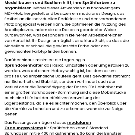
Modellbauern und Bastlern hilft, ihre Sprühfarben zu
organisieren.
Möbel dieser Art werden aus hochwertigem
MDF-Holz hergestellt und besitzen ein modulares Design, das
flexibel an die individuellen Bedürfnisse und den vorhandenen
Platz angepasst werden kann. Sie optimieren die Nutzung des
Arbeitsplatzes, indem sie die Dosen in geordneter Weise
aufbewahren, was besonders in kleineren Arbeitsbereichen
von Vorteil ist. Ihr Design ermöglicht eine klare Sicht, so dass die
Modellbauer schnell die gewünschte Farbe oder den
gewünschten Farbtyp finden können.
Darüber hinaus minimiert die Lagerung in
Sprühdosenhalter
das Risiko, umzufallen oder umgestoßen zu
werden, was bei einem Hobby wichtig ist, bei dem es um
präzise und empfindliche Bauteile geht. Dies gewährleistet nicht
nur Sicherheit und Stabilität, sondern verhindert auch den
Verlust oder die Beschädigung der Dosen. Für Liebhaber mit
einer großen Sprühdosen-Sammlung sind diese Möbelstücke
auch eine Hilfe bei der effektiven Verwaltung des
Lagerbestands, da sie es leichter machen, den Überblick über
die Vorräte zu behalten und zu erkennen, wann sie zur Neige
gehen.
Das Fassungsvermögen dieses
modularen
Ordnungssystems
für Sprühfarben kann 8 Standard-
Sprühdosen mit je 400 ml aufnehmen. So kann der Benutzer