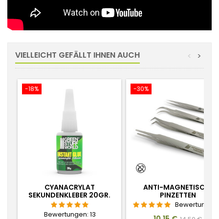
VIELLEICHT GEFÄLLT IHNEN AUCH
<
>
-18%
-30%
CYANACRYLAT
ANTI-MAGNETISCHE
SEKUNDENKLEBER 20GR.
PINZETTEN
Bewertungen
Bewertungen:
13
Preis
Verkaufspr
10,15 €