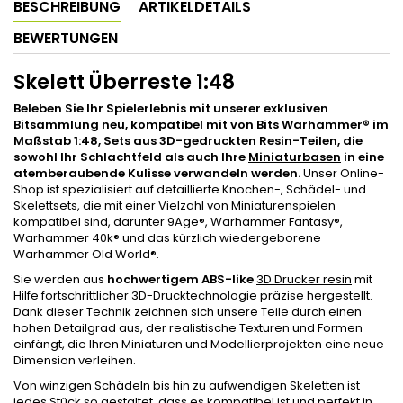
BESCHREIBUNG
ARTIKELDETAILS
BEWERTUNGEN
Skelett Überreste 1:48
Beleben Sie Ihr Spielerlebnis mit unserer exklusiven
Bitsammlung neu, kompatibel mit von
Bits Warhammer
®
im
Maßstab 1:48, Sets aus 3D-gedruckten Resin-Teilen, die
sowohl Ihr Schlachtfeld als auch Ihre
Miniaturbasen
in eine
atemberaubende Kulisse verwandeln werden.
Unser Online-
Shop ist spezialisiert auf detaillierte Knochen-, Schädel- und
Skelettsets, die mit einer Vielzahl von Miniaturenspielen
kompatibel sind, darunter 9Age®, Warhammer Fantasy®,
Warhammer 40k® und das kürzlich wiedergeborene
Warhammer Old World®.
Sie werden aus
hochwertigem ABS-like
3D Drucker resin
mit
Hilfe fortschrittlicher 3D-Drucktechnologie präzise hergestellt.
Dank dieser Technik zeichnen sich unsere Teile durch einen
hohen Detailgrad aus, der realistische Texturen und Formen
einfängt, die Ihren Miniaturen und Modellierprojekten eine neue
Dimension verleihen.
Von winzigen Schädeln bis hin zu aufwendigen Skeletten ist
jedes Stück so gestaltet, dass es kompatibel ist und perfekt in