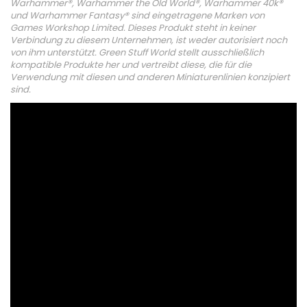
Warhammer®, Warhammer the Old World®, Warhammer 40k®
und Warhammer Fantasy® sind eingetragene Marken von
Games Workshop Limited. Dieses Produkt steht in keiner
Verbindung zu diesem Unternehmen, ist weder autorisiert noch
von ihm unterstützt. Green Stuff World stellt ausschließlich
kompatible Produkte her und vertreibt diese, die für die
Verwendung mit diesen und anderen Miniaturenlinien konzipiert
sind.