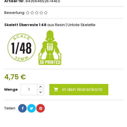
Artikel-Nr.
8435646526744ES
Bewertung
Skelett Überreste 1:48
aus Resin | Untote Skelette
4,75 €
In den Warenkorb
Menge

Teilen