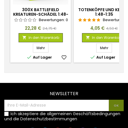
300X BATTLEFIELD
TOTENKÖPFE UND KERZE
KREATUREN-SCHÄDEL 1:48-
1:48-1:35
1:35
Bewertungen:
0
Bewertungen
Preis
Verkaufspreis
Preis
Verkaufspr
22,28 €
4,05 €
24,75 €
4,50 €
In den Warenkorb
In den Warenkorb


Mehr
Mehr


Auf Lager
favorite_border
Auf Lager
favorite_
NEWSLETTER
Ich akzeptiere die allgemeinen Geschäftsbedingungen
und die Datenschutzbestimmungen