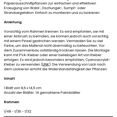
Papierausschnittpflanzen zur einfachen und effektiven
Erzeugung von Wald-, Dschungel-, Sumpf- oder
Strandvegetation.
Einfach zu montieren und zu lackieren.
Anleitung
Vorsichtig vom Rahmen trennen.
Es wird empfohlen, sie mit
einer Airbrush zu bemalen, sie können jedoch auch vorsichtig
mit einem Pinsel gestrichen werden.
Vermeiden Sie zu viel
Farbe, um das Material nicht übermäßig zu befeuchten.
Vor
dem Zusammenbau vollständig trocknen lassen.
Die Montage
kann mit PVA-Kleber oder einer beliebigen Art von Kleber
erfolgen. Es wird jedoch besonders empfohlen, Cyanoacrylat-
Kleber zu verwenden (
LINK
).
Die Verwendung von Lack nach
dem Lackieren erhöht die Widerstandsfähigkeit der Pflanzen.
Inhalt
1 Blatt von 9,5 x 14,5 cm
Anzahl der Blätter:
14 gemahlene Palmblätter
Rahmen
1/48 - 1/35 - 1/32