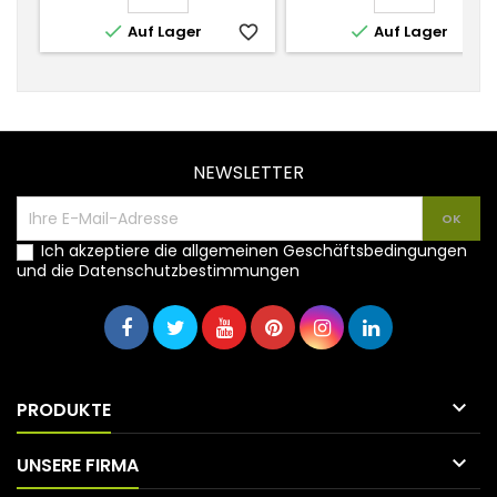


Auf Lager
favorite_border
Auf Lager
favorite_
NEWSLETTER
Ich akzeptiere die allgemeinen Geschäftsbedingungen
und die Datenschutzbestimmungen

PRODUKTE

UNSERE FIRMA