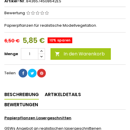
Artikel-Nr.
8436574508642ES
Bewertung
Papierpflanzen für realistische Modellvegetation.
5,85 €
6,50 €
10% sparen
In den Warenkorb
Menge

Teilen
BESCHREIBUNG
ARTIKELDETAILS
BEWERTUNGEN
Papierpflanzen Lasergeschnitten
GSWs Angebot an realistischen lasergeschnittenen