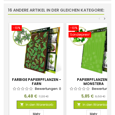
16 ANDERE ARTIKEL IN DER GLEICHEN KATEGORIE:
<
>
-10%
-10%
Sonderpreis!
FARBIGE PAPIERPFLANZEN -
PAPIERPFLANZEN -
FARN
MONSTERA
Bewertungen:
0
Bewertungen
Preis
Verkaufspreis
Preis
Verkaufspr
6,48 €
5,85 €
7,20 €
6,50 €
In den Warenkorb
In den Warenkorb


Mehr
Mehr