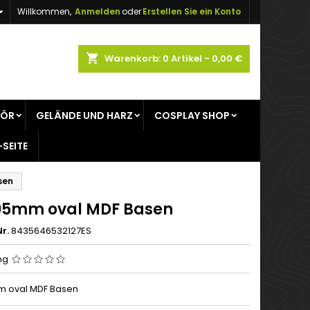

Willkommen,
Anmelden
oder
Erstellen Sie ein Konto
×
×
×
shopping_cart
Warenkorb:
0
Artikel - 0,00 €
gen
HÖR
GELÄNDE UND HARZ
COSPLAY SHOP
n
-SEITE
n
sen
95mm oval MDF Basen
r.
8435646532127ES
ng
m oval MDF Basen