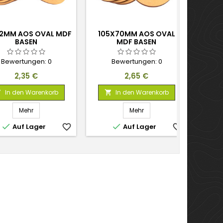
2MM AOS OVAL MDF
105X70MM AOS OVAL
60X3
BASEN
MDF BASEN
Bewertungen:
0
Bewertungen:
0
Preis
Preis
2,35 €
2,65 €
In den Warenkorb
In den Warenkorb



Mehr
Mehr


Auf Lager
favorite_border
Auf Lager
favorite_border