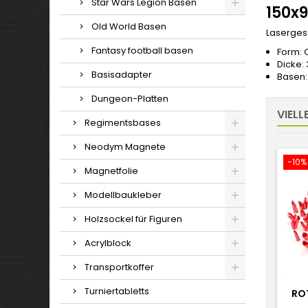
Star Wars Legion Basen
150x
Old World Basen
Laserges
Fantasy football basen
Form: 
Dicke
Basisadapter
Basen:
Dungeon-Platten
VIELL
Regimentsbases
Neodym Magnete
-10%
Magnetfolie
Modellbaukleber
Holzsockel für Figuren
Acrylblock
Transportkoffer
Turniertabletts
ROT