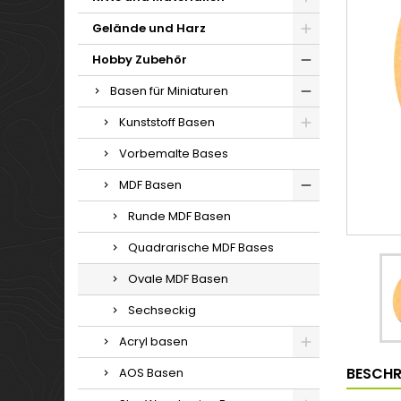
Gelände und Harz
Hobby Zubehör
Basen für Miniaturen
Kunststoff Basen
Vorbemalte Bases
MDF Basen
Runde MDF Basen
Quadrarische MDF Bases
Ovale MDF Basen
Sechseckig
Acryl basen
BESCHR
AOS Basen