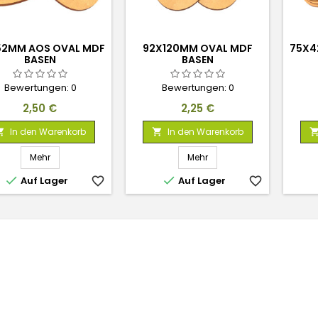
52MM AOS OVAL MDF
92X120MM OVAL MDF
75X4
BASEN
BASEN
Bewertungen:
0
Bewertungen:
0
Preis
Preis
2,50 €
2,25 €
In den Warenkorb
In den Warenkorb


Mehr
Mehr


Auf Lager
favorite_border
Auf Lager
favorite_border