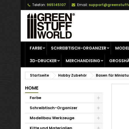
Telefon:
965145107
Email:
support@greenstuff
A
W
A
add_circle_outline
Si
Na
zu
FARBE
SCHREIBTISCH-ORGANIZER
MODEL
3D-DRUCKER
MERCHANDISING
GROSSHÄ
Startseite
Hobby Zubehör
Basen für Miniatu
HOME
Farbe
Schreibtisch-Organizer
Modellbau Werkzeuge
Kitte und Materialien