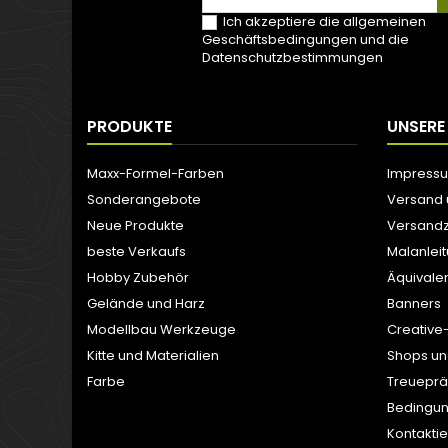
Ich akzeptiere die allgemeinen
Geschäftsbedingungen und die
Datenschutzbestimmungen
PRODUKTE
UNSERE
Maxx-Formel-Farben
Impress
Sonderangebote
Versand
Neue Produkte
Versandz
beste Verkaufs
Malanlei
Hobby Zubehör
Äquivale
Gelände und Harz
Banners
Modellbau Werkzeuge
Creative
Kitte und Materialien
Shops un
Farbe
Treuepr
Bedingun
Kontaktie