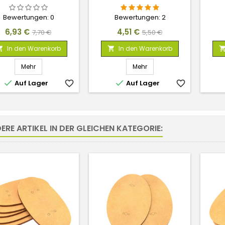
20GR.
Bewertungen:
0
Bewertungen:
2
Preis
Verkaufspreis
Preis
Verkaufspreis
6,93 €
4,51 €
7,70 €
5,50 €
In den Warenkorb
In den Warenkorb


Mehr
Mehr


Auf Lager
favorite_border
Auf Lager
favorite_border
ERE ARTIKEL IN DER GLEICHEN KATEGORIE: