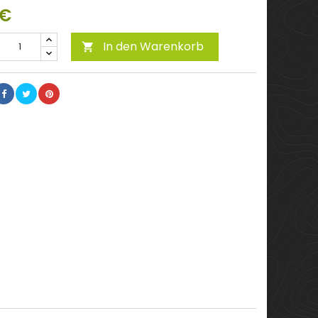
 €
In den Warenkorb
