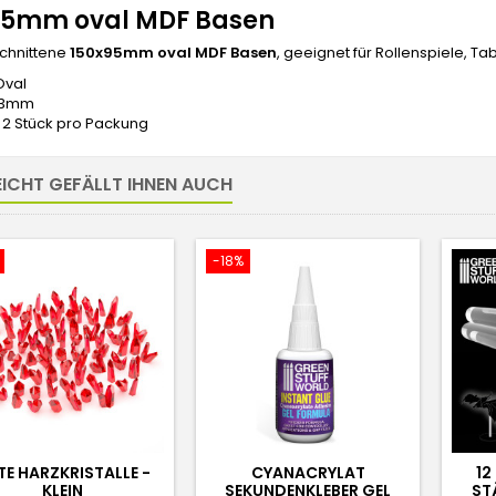
95mm oval MDF Basen
chnittene
150x95mm oval MDF Basen
, geeignet für Rollenspiele, T
Oval
: 3mm
 2 Stück pro Packung
EICHT GEFÄLLT IHNEN AUCH
-18%
E HARZKRISTALLE -
CYANACRYLAT
12
KLEIN
SEKUNDENKLEBER GEL
ST