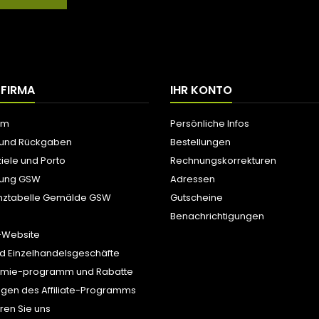
 FIRMA
IHR KONTO
um
Persönliche Infos
 und Rückgaben
Bestellungen
iele und Porto
Rechnungskorrekturen
tung GSW
Adressen
nztabelle Gemälde GSW
Gutscheine
Benachrichtigungen
-Website
d Einzelhandelsgeschäfte
ämie-programm und Rabatte
gen des Affiliate-Programms
ren Sie uns