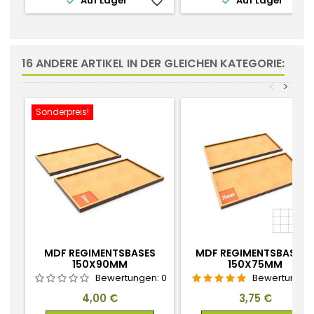


Auf Lager
favorite_border
Auf Lager
favorite_
16 ANDERE ARTIKEL IN DER GLEICHEN KATEGORIE:
<
>
Sonderpreis!
MDF REGIMENTSBASES
MDF REGIMENTSBASES 
150X90MM
150X75MM
Bewertungen:
0
Bewertungen
Preis
Preis
4,00 €
3,75 €