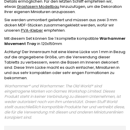
Details ermöglichen. Für den letzten Schliff empfehlen wir,
etwas
Grasfasern Modellbau
hinzuzufügen, um die Dekoration
Ihrer eigenen Miniaturen anzupassen.
Sie werden unmontiert geliefert und müssen aus zwei 3 mm
dicken MDF-Stücken zusammengeklebt werden, wofür wir
unseren
PVA-Kleber
empfehlen.
Mit diesem Set können Sie 1 komplette kompatible
Warhammer
Movement Tray
in 120x150mm
Achtung! Der Innenraum hat eine kleine Lücke von 1 mm in Bezug
auf die angegebene Größe, um die Verwendung dieser
Tabletts zu verbessern, wenn die Basen im Inneren dekoriert
sind. Diese 1mm Lücke macht es auch einfacher, Miniaturen in
und aus sehr kompakten oder sehr engen Formationen zu
bekommen.
Warhammer® und Warhammer: The Old World® sind
eingetragene Marken von Games Workshop Limited. Dieses
Produkt steht in keiner Verbindung zu diesem Unternehmen, ist
weder autorisiert noch von ihm unterstützt. Green Stuff World
stellt ausschließlich kompatible Produkte her und vertreibt diese,
die für die Verwendung mit diesen und anderen Miniaturenlinien
konzipiert sind.