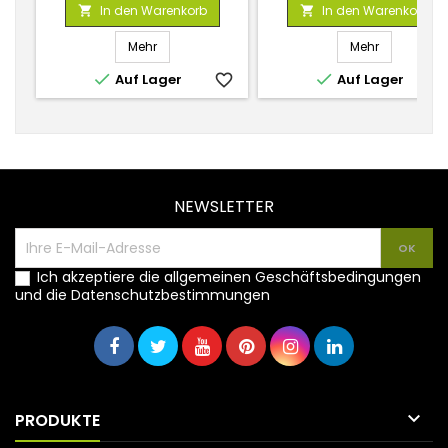
In den Warenkorb
In den Warenkorb


Mehr
Mehr


Auf Lager
favorite_border
Auf Lager
favorite_
NEWSLETTER
Ich akzeptiere die allgemeinen Geschäftsbedingungen
und die Datenschutzbestimmungen

PRODUKTE