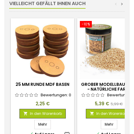
VIELLEICHT GEFÄLLT IHNEN AUCH
<
>
-10%
25 MM RUNDE MDF BASEN
GROBER MODELLBAUSA
- NATÜRLICHE FARBE
200ML
Bewertungen:
0
Bewertungen
Preis
Preis
Verkaufspr
2,25 €
5,39 €
5,99 €
In den Warenkorb
In den Warenkorb


Mehr
Mehr