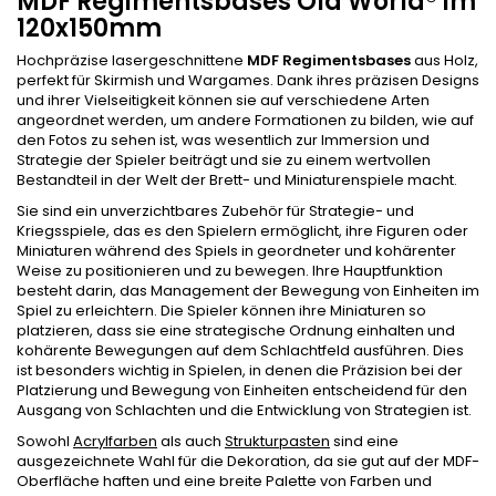
MDF Regimentsbases Old World® im
120x150mm
Hochpräzise lasergeschnittene
MDF Regimentsbases
aus Holz,
perfekt für Skirmish und Wargames. Dank ihres präzisen Designs
und ihrer Vielseitigkeit können sie auf verschiedene Arten
angeordnet werden, um andere Formationen zu bilden, wie auf
den Fotos zu sehen ist, was wesentlich zur Immersion und
Strategie der Spieler beiträgt und sie zu einem wertvollen
Bestandteil in der Welt der Brett- und Miniaturenspiele macht.
Sie sind ein unverzichtbares Zubehör für Strategie- und
Kriegsspiele, das es den Spielern ermöglicht, ihre Figuren oder
Miniaturen während des Spiels in geordneter und kohärenter
Weise zu positionieren und zu bewegen. Ihre Hauptfunktion
besteht darin, das Management der Bewegung von Einheiten im
Spiel zu erleichtern. Die Spieler können ihre Miniaturen so
platzieren, dass sie eine strategische Ordnung einhalten und
kohärente Bewegungen auf dem Schlachtfeld ausführen. Dies
ist besonders wichtig in Spielen, in denen die Präzision bei der
Platzierung und Bewegung von Einheiten entscheidend für den
Ausgang von Schlachten und die Entwicklung von Strategien ist.
Sowohl
Acrylfarben
als auch
Strukturpasten
sind eine
ausgezeichnete Wahl für die Dekoration, da sie gut auf der MDF-
Oberfläche haften und eine breite Palette von Farben und