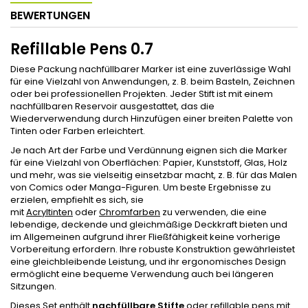
BEWERTUNGEN
Refillable Pens 0.7
Diese Packung nachfüllbarer Marker ist eine zuverlässige Wahl
für eine Vielzahl von Anwendungen, z. B. beim Basteln, Zeichnen
oder bei professionellen Projekten. Jeder Stift ist mit einem
nachfüllbaren Reservoir ausgestattet, das die
Wiederverwendung durch Hinzufügen einer breiten Palette von
Tinten oder Farben erleichtert.
Je nach Art der Farbe und Verdünnung eignen sich die Marker
für eine Vielzahl von Oberflächen: Papier, Kunststoff, Glas, Holz
und mehr, was sie vielseitig einsetzbar macht, z. B. für das Malen
von Comics oder Manga-Figuren. Um beste Ergebnisse zu
erzielen, empfiehlt es sich, sie
mit
Acryltinten
oder
Chromfarben
zu verwenden, die eine
lebendige, deckende und gleichmäßige Deckkraft bieten und
im Allgemeinen aufgrund ihrer Fließfähigkeit keine vorherige
Vorbereitung erfordern. Ihre robuste Konstruktion gewährleistet
eine gleichbleibende Leistung, und ihr ergonomisches Design
ermöglicht eine bequeme Verwendung auch bei längeren
Sitzungen.
Dieses Set enthält
nachfüllbare Stifte
oder refillable pens mit