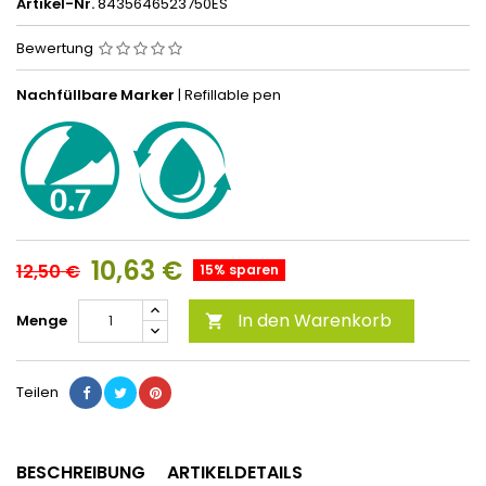
Artikel-Nr.
8435646523750ES
Bewertung
Nachfüllbare Marker
| Refillable pen
10,63 €
12,50 €
15% sparen
In den Warenkorb
Menge

Teilen
BESCHREIBUNG
ARTIKELDETAILS