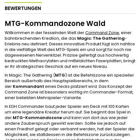
BEWERTUNGEN
MTG-Kommandozone Wald
Willkommen in der fesselnden Welt der
Command Zone
, einer
bahnbrechenden Kreation, die das
Magic: The Gathering
-
Erlebnis neu definiert. Dieses innovative Produkt fügt sich nahtlos
in die vielfältige Welt des MTG-Spiels ein und sorgt für noch nie
dagewesenen Nervenkitzel. Präzise gefertigt aus hochwertig
bedruckten Methacrylaten und mitteldichten Faserplatten, bringt
er Ihr strategisches Geschick auf ein neues Niveau.
In Magic: The Gathering (
MTG
) ist die Befehlszone ein spezieller
Bereich außerhalb des Hauptspielbereichs, in dem
der
Kommandant
eines Decks platziert wird. Das Konzept der
Command Zone ist besonders wichtig im Commander-Format,
einer beliebten Mehrspieler-Variante.
In EDH Commander baut jeder Spieler ein Deck mit 100 Karten
um eine legendäre Kreatur herum auf. Sie beginnt das Spiel in
der
MTG-Kommandozone
und kann von dort aus wie jeder
andere Zauberspruch gewirkt werden. Sollte sie jedoch auf
einen Friedhof gelegt oder verbannt werden, hat der Spieler die
Möglichkeit, sie stattdessen in die Befehlszone zurückzulegen.