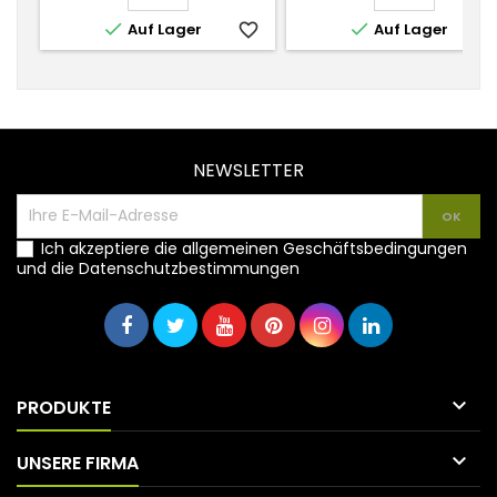


Auf Lager
favorite_border
Auf Lager
favorite_
NEWSLETTER
Ich akzeptiere die allgemeinen Geschäftsbedingungen
und die Datenschutzbestimmungen

PRODUKTE

UNSERE FIRMA