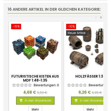
16 ANDERE ARTIKEL IN DER GLEICHEN KATEGORIE:
<
>
-15%
-10%
Neuer Artikel
FUTURISTISCHE KISTEN AUS
HOLZFÄSSER 1:35
MDF 1:48-1:35
Bewertungen:
0
Bewertungen
Preis
Verkaufspreis
Preis
Verkaufspr
4,68 €
6,26 €
5,50 €
6,95 €
In den Warenkorb
In den Warenkorb


Mehr
Mehr