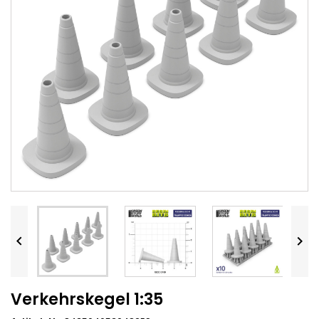


Verkehrskegel 1:35