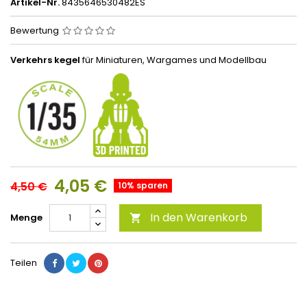
Artikel-Nr.
8435646530482ES
Bewertung
Verkehrs kegel
für Miniaturen, Wargames und Modellbau
4,05 €
4,50 €
10% sparen
In den Warenkorb
Menge

Teilen