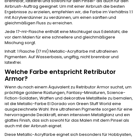
brennbar, latexfrei und sowohl für den Pinsel- als auch für den
Airbrush-Auftrag geeignet. Um mit einer Airbrush die besten
Ergebnisse zu erzielen, empfehlen wir, die Farbe im Verhältnis 1:1
mit Acrylverdünner zu verdünnen, um einen sanften und
gleichmäßigen Fluss zu erreichen.
Jede 17-ml-Flasche enthält eine Mischkugel aus Edelstahl, die
vor dem Malen für eine schnellere und gleichmäßigere
Mischung sorgt.
Inhalt: 1 Flasche (17 ml) Metallic-Acrylfarbe mit ultrafeinen
Pigmenten. Auf Wasserbasis, ungiftig, nicht brennbar und
latexfrei.
Welche Farbe entspricht Retributor
Armor?
Wenn du nach einem Äquivalent zu Retributor Armor suchst, um
prächtige goldene Rüstungen, Fantasy-Miniaturen, Science-
Fiction-Soldaten, Waffen und dekorative Metallteile zu bemalen,
ist die Metallic-Farbe El Dorado von Green Stuff World eine
ausgezeichnete Wahl. Ihre ultrafeinen Pigmente sorgen für eine
hervorragende Deckkraft, einen intensiven Metallglanz und ein
glattes Finish, das sich sowohl für das Malen mit dem Pinsel als
auch mit der Airbrush eignet.
Diese Metallic-Acrylfarbe eignet sich besonders für Hobbyisten,