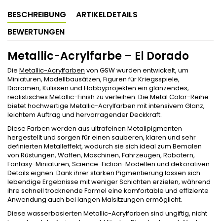
BESCHREIBUNG
ARTIKELDETAILS
BEWERTUNGEN
Metallic-Acrylfarbe – El Dorado
Die
Metallic-Acrylfarben
von GSW wurden entwickelt, um
Miniaturen, Modellbausätzen, Figuren für Kriegsspiele,
Dioramen, Kulissen und Hobbyprojekten ein glänzendes,
realistisches Metallic-Finish zu verleihen. Die Metal Color-Reihe
bietet hochwertige Metallic-Acrylfarben mit intensivem Glanz,
leichtem Auftrag und hervorragender Deckkraft.
Diese Farben werden aus ultrafeinen Metallpigmenten
hergestellt und sorgen für einen sauberen, klaren und sehr
definierten Metalleffekt, wodurch sie sich ideal zum Bemalen
von Rüstungen, Waffen, Maschinen, Fahrzeugen, Robotern,
Fantasy-Miniaturen, Science-Fiction-Modellen und dekorativen
Details eignen. Dank ihrer starken Pigmentierung lassen sich
lebendige Ergebnisse mit weniger Schichten erzielen, während
ihre schnell trocknende Formel eine komfortable und effiziente
Anwendung auch bei langen Malsitzungen ermöglicht.
Diese wasserbasierten Metallic-Acrylfarben sind ungiftig, nicht