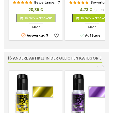
1
ML
Bewertungen:
7
Bewertungen
Preis
Preis
Verkaufspr
20,85 €
4,73 €
6,30 €
In den Warenkorb
In den Warenkorb


Mehr
Mehr


Ausverkauft
favorite_border
Auf Lager
favorite_
16 ANDERE ARTIKEL IN DER GLEICHEN KATEGORIE:
<
>