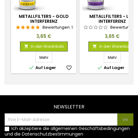
METALLFILTERS - GOLD
METALLFILTERS - LILA
INTERFERENZ
INTERFERENZ
Bewertungen:
1
Bewertungen
Preis
Preis
3,65 €
3,65 €
In den Warenkorb
In den Warenkorb


Mehr
Mehr


Auf Lager
favorite_border
Auf Lager
favorite_
NEWSLETTER
Ich akzeptiere die allgemeinen Geschäftsbedingungen
und die Datenschutzbestimmungen