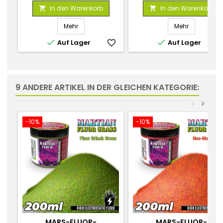
In den Warenkorb
In den Warenkorb


Mehr
Mehr


Auf Lager
favorite_border
Auf Lager
favorite_
9 ANDERE ARTIKEL IN DER GLEICHEN KATEGORIE:
<
>
-10%
-10%
MARS-FLUOR-
MARS-FLUOR-