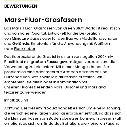
BEWERTUNGEN
Mars-Fluor-Grasfasern
Das
Mars-Fluor-Grasfasern
von Green Stuff World ist realistisch
und von hoher Qualität. Entwickelt für die Dekoration
von
Miniature bases
oder für den Bau von Modelllandschaften
und
Gelände
. Empfohlen für die Anwendung mit Weißleim
oder
Flockkleber
.
Das fluoreszierende Gras ist in einem versiegelten 200-ml-
Plastiktopf mit großem Fassungsvermögen verpackt, um die
Verwendung zu erleichtern. Mit dieser Menge können Sie
problemlos eine oder mehrere Armeen dekorieren und
Dutzende von Sets sowie Miniaturbasen erstellen. Wir
empfehlen, sie allein oder in Kombination mit
unseren
Fluoreszierenden Mars-Büschel
und
marsland-
texturen
zu verwenden.
Inhalt: 200 ml
Achtung: Bei diesem Produkt handelt es sich um eine Mischung,
die verschiedene Farben und Fasergrößen enthält, so dass sich
die kleinsten Fasern am Boden absetzen können. In diesem Fall
empfiehlt es sich, am Ende des Behälters die kleineren Fasern,