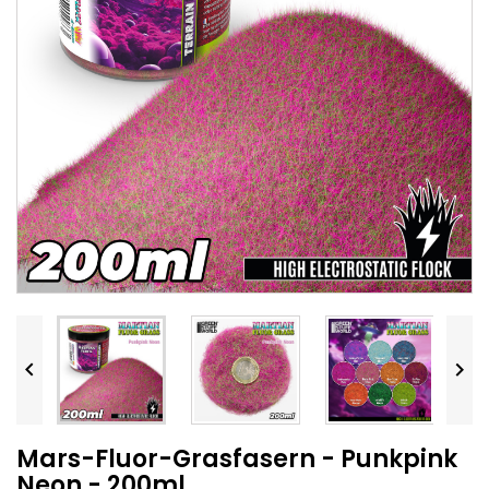


Mars-Fluor-Grasfasern - Punkpink
Neon - 200ml