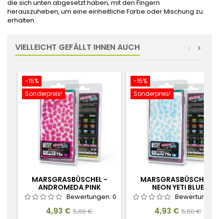
die sich unten abgesetzt haben, mit den Fingern
herauszuheben, um eine einheitliche Farbe oder Mischung zu
erhalten.
VIELLEICHT GEFÄLLT IHNEN AUCH
<
>
-15%
-15%
Sonderpreis!
Sonderpreis!
MARSGRASBÜSCHEL -
MARSGRASBÜSCHEL -
ANDROMEDA PINK
NEON YETI BLUE
Bewertungen:
0
Bewertungen
Preis
Verkaufspreis
Preis
Verkaufspr
4,93 €
4,93 €
5,80 €
5,80 €