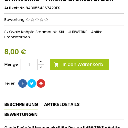
Artikel-Nr.
8436554367429ES
Bewertung
8x Ovale Knöpfe Steampunk-Stil - UHRWERKE - Antike
Bronzefarben
8,00 €
In den Warenkorb
Menge

Teilen
BESCHREIBUNG
ARTIKELDETAILS
BEWERTUNGEN
Ovale Knöpfe Steampunk-Stil - Design UHRWERKE - Antike