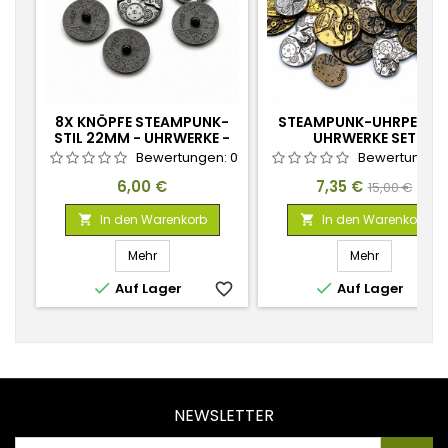
8X KNÖPFE STEAMPUNK-
STEAMPUNK-UHRPERLE
STIL 22MM - UHRWERKE -
UHRWERKE SET
ANTIKE SILBERFARBEN
Bewertungen:
0
Bewertungen
Preis
Preis
Verkaufspr
6,00 €
7,35 €
15,00 €
In den Warenkorb
In den Warenkorb


Mehr
Mehr


Auf Lager
favorite_border
Auf Lager
favorite_
NEWSLETTER