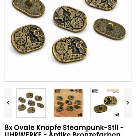


8x Ovale Knöpfe Steampunk-Stil -
UHRWERKE - Antike Bronzefarben