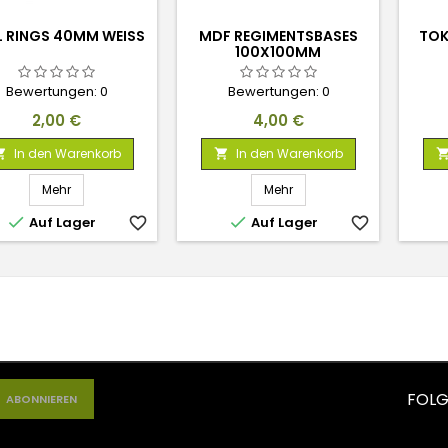
L RINGS 40MM WEISS
MDF REGIMENTSBASES
TOK
100X100MM
Bewertungen:
0
Bewertungen:
0
Preis
Preis
2,00 €
4,00 €
In den Warenkorb
In den Warenkorb


Mehr
Mehr


Auf Lager
favorite_border
Auf Lager
favorite_border
FOLG