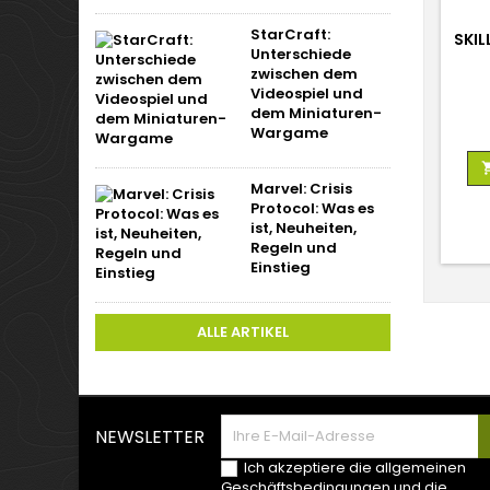
StarCraft:
SKIL
Unterschiede
zwischen dem
Videospiel und
dem Miniaturen-
Wargame
Marvel: Crisis
Protocol: Was es
ist, Neuheiten,
Regeln und
Einstieg
ALLE ARTIKEL
NEWSLETTER
Ich akzeptiere die allgemeinen
Geschäftsbedingungen und die