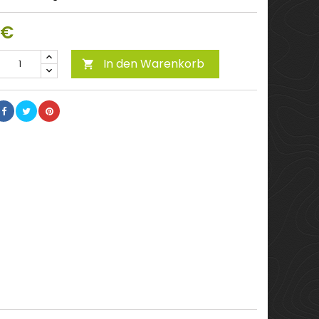
 €
In den Warenkorb
