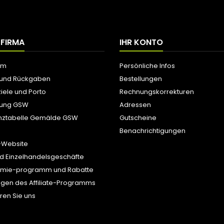
 FIRMA
IHR KONTO
um
Persönliche Infos
 und Rückgaben
Bestellungen
iele und Porto
Rechnungskorrekturen
tung GSW
Adressen
nztabelle Gemälde GSW
Gutscheine
Benachrichtigungen
-Website
d Einzelhandelsgeschäfte
ämie-programm und Rabatte
gen des Affiliate-Programms
ren Sie uns