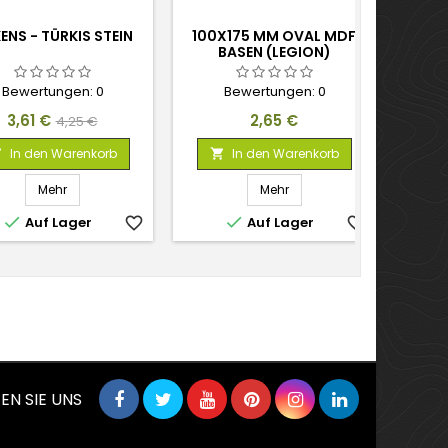
ENS - TÜRKIS STEIN
100X175 MM OVAL MDF
KO
BASEN (LEGION)
BOWL
Bewertungen:
0
Bewertungen:
0
Preis
Verkaufspreis
Preis
3,61 €
2,65 €
4,25 €
In den Warenkorb
In den Warenkorb



Mehr
Mehr


Auf Lager
favorite_border
Auf Lager
favorite_border
EN SIE UNS