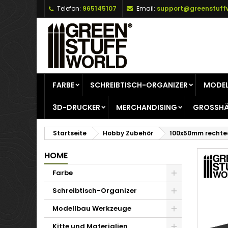
Telefon:
965145107
Email:
support@greenstuff
A
W
A
add_circle_outline
Si
Na
zu
FARBE
SCHREIBTISCH-ORGANIZER
MODEL
3D-DRUCKER
MERCHANDISING
GROSSHÄ
Startseite
Hobby Zubehör
100x50mm rechte
HOME
Farbe
Schreibtisch-Organizer
Modellbau Werkzeuge
Kitte und Materialien