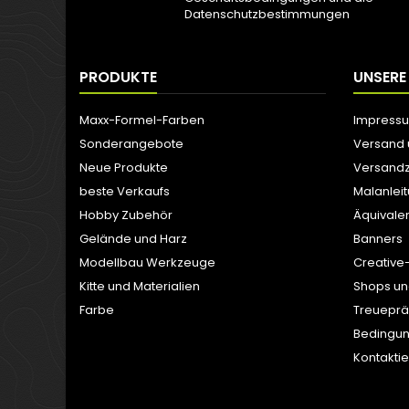
Datenschutzbestimmungen
PRODUKTE
UNSERE
Maxx-Formel-Farben
Impress
Sonderangebote
Versand
Neue Produkte
Versandz
beste Verkaufs
Malanlei
Hobby Zubehör
Äquivale
Gelände und Harz
Banners
Modellbau Werkzeuge
Creative
Kitte und Materialien
Shops un
Farbe
Treuepr
Bedingun
Kontaktie