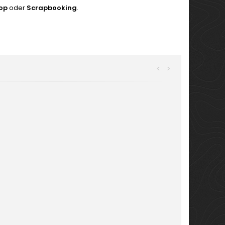
top
oder
Scrapbooking
.
<
>