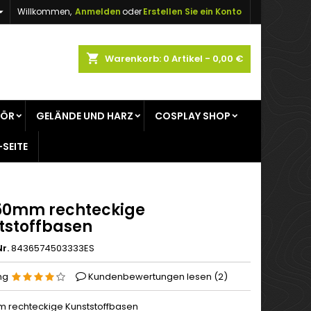

Willkommen,
Anmelden
oder
Erstellen Sie ein Konto
×
×
×
shopping_cart
Warenkorb:
0
Artikel - 0,00 €
gen
HÖR
GELÄNDE UND HARZ
COSPLAY SHOP
n
-SEITE
n
50mm rechteckige
tstoffbasen
r.
8436574503333ES
ng
Kundenbewertungen lesen (
2
)
 rechteckige Kunststoffbasen