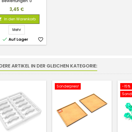
Bewertungen:
0
Preis
3,45 €
In den Warenkorb

Mehr

Auf Lager
favorite_border
DERE ARTIKEL IN DER GLEICHEN KATEGORIE:
Sonderpreis!
-15%
Sonde