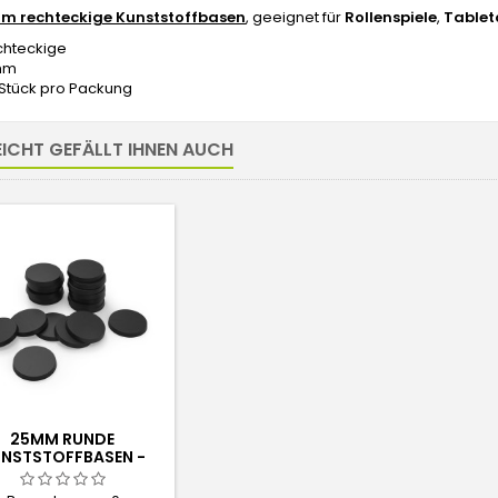
m rechteckige Kunststoffbasen
, geeignet für
Rollenspiele
,
Table
chteckige
mm
 Stück pro Packung
EICHT GEFÄLLT IHNEN AUCH
25MM RUNDE
NSTSTOFFBASEN -
SCHWARZ