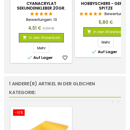
CYANACRYLAT
HOBBYSCHERE - GERAD
SEKUNDENKLEBER 20GR.
SPITZE
Bewertungen
Bewertungen:
13
Preis
5,80 €
Preis
Verkaufspreis
4,51 €
5,50 €
In den Warenkorb

In den Warenkorb

Mehr
Mehr

Auf Lager
favorite_

Auf Lager
favorite_border
1 ANDERE(R) ARTIKEL IN DER GLEICHEN
KATEGORIE:
<
>
-10%