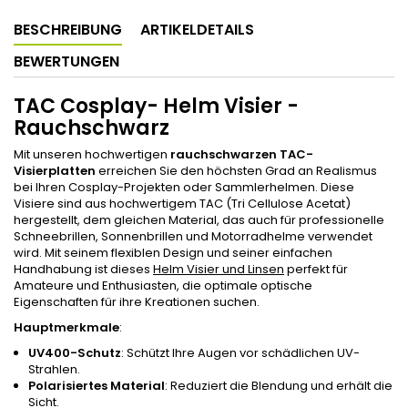
BESCHREIBUNG
ARTIKELDETAILS
BEWERTUNGEN
TAC Cosplay- Helm Visier -
Rauchschwarz
Mit unseren hochwertigen
rauchschwarzen TAC-
Visierplatten
erreichen Sie den höchsten Grad an Realismus
bei Ihren Cosplay-Projekten oder Sammlerhelmen. Diese
Visiere sind aus hochwertigem TAC (Tri Cellulose Acetat)
hergestellt, dem gleichen Material, das auch für professionelle
Schneebrillen, Sonnenbrillen und Motorradhelme verwendet
wird. Mit seinem flexiblen Design und seiner einfachen
Handhabung ist dieses
Helm Visier und Linsen
perfekt für
Amateure und Enthusiasten, die optimale optische
Eigenschaften für ihre Kreationen suchen.
Hauptmerkmale
:
UV400-Schutz
: Schützt Ihre Augen vor schädlichen UV-
Strahlen.
Polarisiertes Material
: Reduziert die Blendung und erhält die
Sicht.