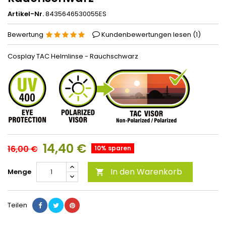
Artikel-Nr.
8435646530055ES
Bewertung
Kundenbewertungen lesen (
1
)
Cosplay TAC Helmlinse - Rauchschwarz
14,40 €
16,00 €
10% sparen
In den Warenkorb
Menge

Teilen