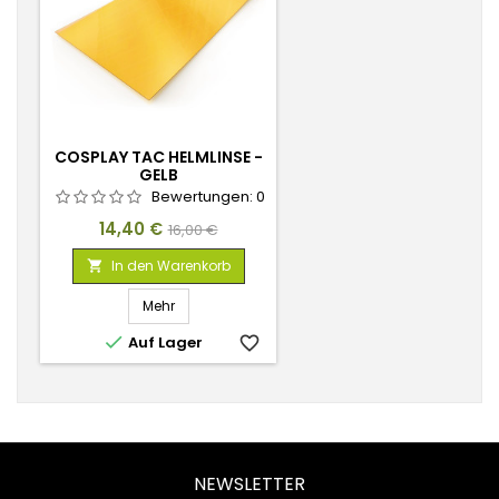
COSPLAY TAC HELMLINSE -
GELB
Bewertungen:
0
Preis
Verkaufspreis
14,40 €
16,00 €
In den Warenkorb

Mehr

Auf Lager
favorite_border
NEWSLETTER