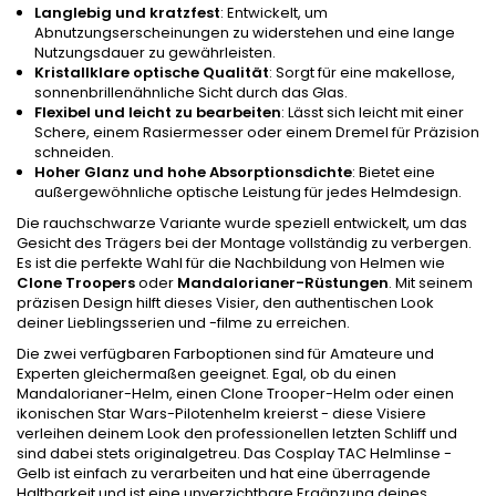
Langlebig und kratzfest
: Entwickelt, um
Abnutzungserscheinungen zu widerstehen und eine lange
Nutzungsdauer zu gewährleisten.
Kristallklare optische Qualität
: Sorgt für eine makellose,
sonnenbrillenähnliche Sicht durch das Glas.
Flexibel und leicht zu bearbeiten
: Lässt sich leicht mit einer
Schere, einem Rasiermesser oder einem Dremel für Präzision
schneiden.
Hoher Glanz und hohe Absorptionsdichte
: Bietet eine
außergewöhnliche optische Leistung für jedes Helmdesign.
Die rauchschwarze Variante wurde speziell entwickelt, um das
Gesicht des Trägers bei der Montage vollständig zu verbergen.
Es ist die perfekte Wahl für die Nachbildung von Helmen wie
Clone Troopers
oder
Mandalorianer-Rüstungen
. Mit seinem
präzisen Design hilft dieses Visier, den authentischen Look
deiner Lieblingsserien und -filme zu erreichen.
Die zwei verfügbaren Farboptionen sind für Amateure und
Experten gleichermaßen geeignet. Egal, ob du einen
Mandalorianer-Helm, einen Clone Trooper-Helm oder einen
ikonischen Star Wars-Pilotenhelm kreierst - diese Visiere
verleihen deinem Look den professionellen letzten Schliff und
sind dabei stets originalgetreu. Das Cosplay TAC Helmlinse -
Gelb ist einfach zu verarbeiten und hat eine überragende
Haltbarkeit und ist eine unverzichtbare Ergänzung deines