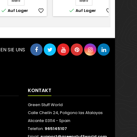
Mehr
Mehr


Auf Lager
favorite_border
Auf Lager
favorite_border
EN SIE UNS
KONTAKT
Green Stuff World
Calle Chelín 24, Poligono las Atalayas
Alicante 03114 - Spain
Telefon:
965145107
Email:
support@greenstuffworld.com