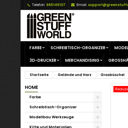
Telefon:
965145107
Email:
support@greenstuff
A
W
A
add_circle_outline
Si
Na
zu
FARBE
SCHREIBTISCH-ORGANIZER
MODEL
3D-DRUCKER
MERCHANDISING
GROSSHÄ
Startseite
Gelände und Harz
Grasbüschel
HOME
Reduzie
Farbe
Schreibtisch-Organizer
Modellbau Werkzeuge
Kitte und Materialien