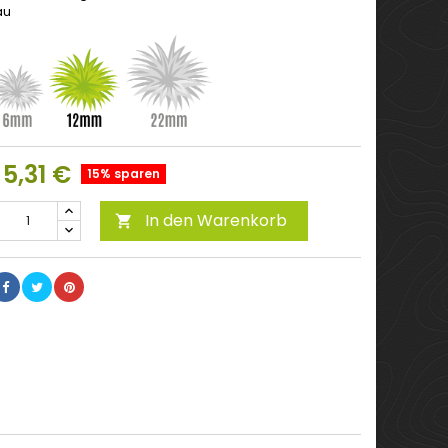
au
5,31 €
15% sparen
In den Warenkorb
