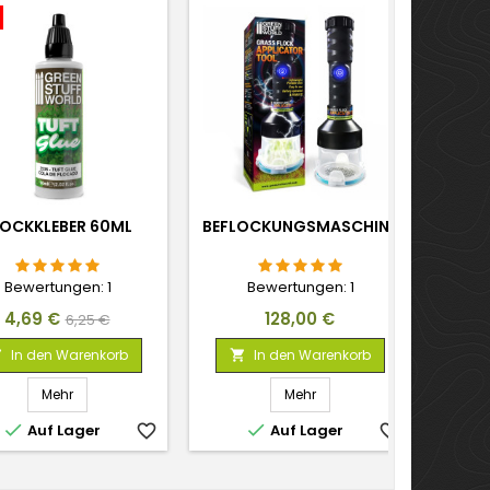
LOCKKLEBER 60ML
BEFLOCKUNGSMASCHINE
Bewertungen:
1
Bewertungen:
1
Preis
Verkaufspreis
Preis
4,69 €
128,00 €
6,25 €
In den Warenkorb
In den Warenkorb


Mehr
Mehr


Auf Lager
favorite_border
Auf Lager
favorite_border