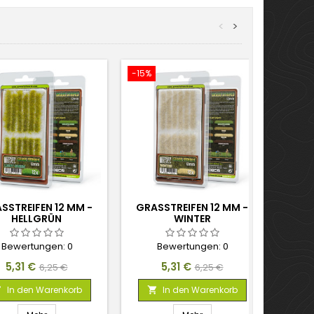
<
>
-15%
-15%
SSTREIFEN 12 MM -
GRASSTREIFEN 12 MM -
GRAS
HELLGRÜN
WINTER
Bewertungen:
0
Bewertungen:
0
Preis
Verkaufspreis
Preis
Verkaufspreis
5,31 €
5,31 €
6,25 €
6,25 €
In den Warenkorb
In den Warenkorb


