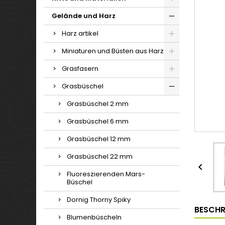
Gelände und Harz
Harz artikel
Miniaturen und Büsten aus Harz
Grasfasern
Grasbüschel
Grasbüschel 2 mm
Grasbüschel 6 mm
Grasbüschel 12 mm
Grasbüschel 22 mm

Fluoreszierenden Mars-
Büschel
Dornig Thorny Spiky
BESCHR
Blumenbüscheln