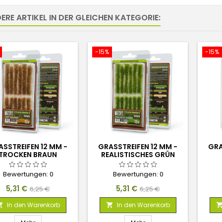
ERE ARTIKEL IN DER GLEICHEN KATEGORIE:
-15%
-15%
SSTREIFEN 12 MM -
GRASSTREIFEN 12 MM -
GRA
TROCKEN BRAUN
REALISTISCHES GRÜN
Bewertungen:
0
Bewertungen:
0
Preis
Verkaufspreis
Preis
Verkaufspreis
5,31 €
5,31 €
6,25 €
6,25 €
In den Warenkorb
In den Warenkorb

