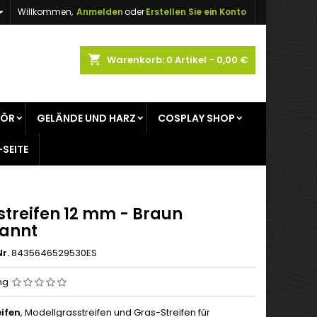

Willkommen,
Anmelden
oder
Erstellen Sie ein Konto
×
×
×
shopping_cart
Warenkorb:
0
Artikel - 0,00 €
gen
HÖR
GELÄNDE UND HARZ
COSPLAY SHOP
n
-SEITE
n
streifen 12 mm - Braun
annt
r.
8435646529530ES
ng
ifen
, Modellgrasstreifen und Gras-Streifen für