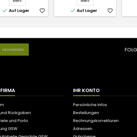
Mehr
Mehr


Auf Lager
favorite_border
Auf Lager
favorite_border
FOLG
 FIRMA
IHR KONTO
um
Persönliche Infos
 und Rückgaben
Bestellungen
iele und Porto
Rechnungskorrekturen
tung GSW
Adressen
nztabelle Gemälde GSW
Gutscheine