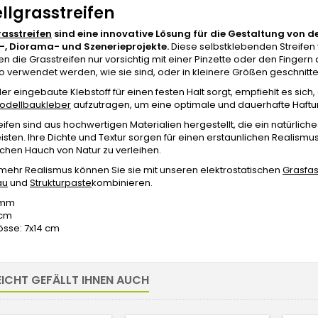
llgrasstreifen
asstreifen
sind eine innovative Lösung für die Gestaltung von de
-, Diorama- und Szenerieprojekte.
Diese selbstklebenden Streifen 
n die Grasstreifen nur vorsichtig mit einer Pinzette oder den Finger
o verwendet werden, wie sie sind, oder in kleinere Größen geschnit
r eingebaute Klebstoff für einen festen Halt sorgt, empfiehlt es sich
odellbaukleber
aufzutragen, um eine optimale und dauerhafte Haftu
eifen sind aus hochwertigen Materialien hergestellt, die ein natürli
sten. Ihre Dichte und Textur sorgen für einen erstaunlichen Realism
chen Hauch von Natur zu verleihen.
mehr Realismus können Sie sie mit unseren elektrostatischen
Grasfa
au
und
Strukturpaste
kombinieren.
2 mm
 cm
sse: 7x14 cm
EICHT GEFÄLLT IHNEN AUCH