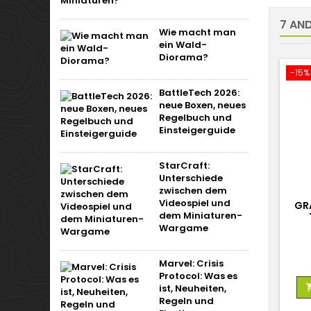
7 AND
Wie macht man
ein Wald-
Diorama?
-15%
BattleTech 2026:
neue Boxen, neues
Regelbuch und
Einsteigerguide
StarCraft:
Unterschiede
zwischen dem
Videospiel und
GRA
dem Miniaturen-
Wargame
Marvel: Crisis
Protocol: Was es
ist, Neuheiten,
Regeln und