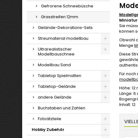
Mode
Gefrorene Schneebüsche
Modellgr
Grasstreifen 12mm
Miniatur
Sie müsse
Gelände-Dekorations-Sets
können s
Streumaterial modellbau
Obwohl de
Menge
M
Ultrarealistischer
Modellbauschnee
Diese Str
gewährlei
Modellbau Sand
authentis
Für noch 
Tabletop Spielmatten
modellb
Tabletop-Gelände
Höhe: 1
Länge: 6
andere Gelände
Bogengrö
Inhalt: 12
Buchstaben und Zahlen
Fotoätzteile
VIELL
Hobby Zubehör