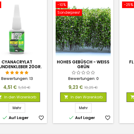
-10%
-25%
Sonderpreis!
CYANACRYLAT
HOHES GEBÜSCH - WEISS
F
UNDENKLEBER 20GR.
GRÜN
Bewertungen:
13
Bewertungen:
0
Preis
Verkaufspreis
Preis
Verkaufspreis
4,51 €
9,23 €
5,50 €
10,25 €
In den Warenkorb
In den Warenkorb


Mehr
Mehr


Auf Lager
favorite_border
Auf Lager
favorite_border