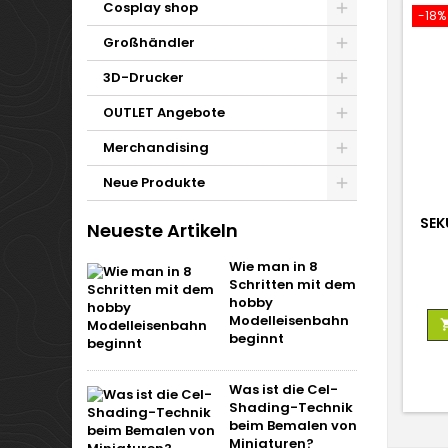
Cosplay shop
-18%
Großhändler
3D-Drucker
OUTLET Angebote
Merchandising
Neue Produkte
SEK
Neueste Artikeln
Wie man in 8
Schritten mit dem
hobby
Modelleisenbahn
beginnt
Was ist die Cel-
Shading-Technik
beim Bemalen von
Miniaturen?