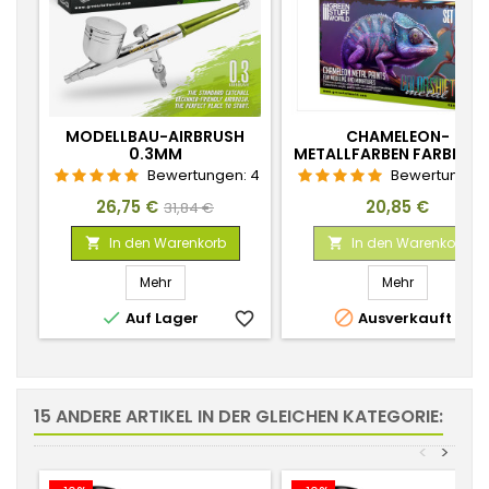
MODELLBAU-AIRBRUSH
CHAMELEON-
0.3MM
METALLFARBEN FARBEN S
1
Bewertungen:
4
Bewertungen
Preis
Verkaufspreis
Preis
26,75 €
20,85 €
31,84 €
In den Warenkorb
In den Warenkorb


Mehr
Mehr


Auf Lager
favorite_border
Ausverkauft
favorite_
15 ANDERE ARTIKEL IN DER GLEICHEN KATEGORIE:
<
>