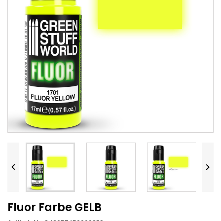


Fluor Farbe GELB