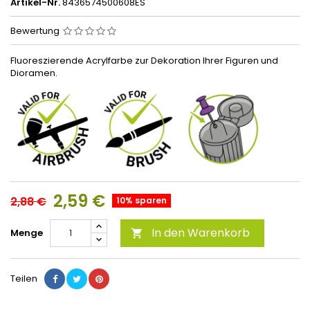
Artikel-Nr.
8436574500608ES
Bewertung
Fluoreszierende Acrylfarbe zur Dekoration Ihrer Figuren und
Dioramen.
2,59 €
2,88 €
10% sparen
In den Warenkorb
Menge

Teilen