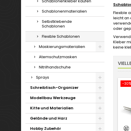
Schablonenkleber kaufen
Schablo
Schablonenmaterialien
Flexible
leicht an
Selbstklebende
verwendet
Schablonen
oder gep
Flexible Schablonen
Verwenden
Kleber mi
Maskierungsmaterialien
keine kle
Atemschutzmasken
VIELL
Nitrilhandschuhe
Sprays
-30
Schreibtisch-Organizer
Modellbau Werkzeuge
Kitte und Materialien
Gelände und Harz
Hobby Zubehör