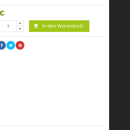
 €
In den Warenkorb
