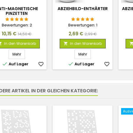
NTI-MAGNETISCHE
ABZIEHBILD-ENTHÄRTER
ABZI
PINZETTEN
Bewertungen:
2
Bewertungen:
1
Preis
Verkaufspreis
Preis
Verkaufspreis
10,15 €
2,69 €
14,50 €
2,99 €
In den Warenkorb
In den Warenkorb


Mehr
Mehr


Auf Lager
favorite_border
Auf Lager
favorite_border
DERE ARTIKEL IN DER GLEICHEN KATEGORIE:
Ausve