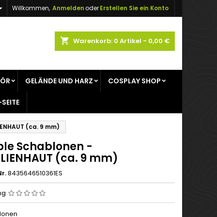

Willkommen,
Anmelden
oder
Erstellen Sie ein Konto
×
×
×
shopping_cart
Warenkorb:
0
Artikel - 0,00 €
gen
HÖR
GELÄNDE UND HARZ
COSPLAY SHOP
n
-SEITE
n
LIENHAUT (ca. 9 mm)
ible Schablonen -
ILIENHAUT (ca. 9 mm)
r.
8435646510361ES
ng
lonen