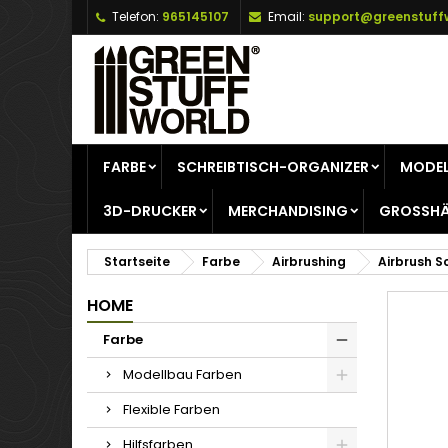
Telefon:
965145107
Email:
support@greenstuff
A
W
A
add_circle_outline
Si
Na
zu
FARBE
SCHREIBTISCH-ORGANIZER
MODEL
3D-DRUCKER
MERCHANDISING
GROSSHÄ
Startseite
Farbe
Airbrushing
Airbrush 
HOME
Farbe
Modellbau Farben
Flexible Farben
Hilfsfarben