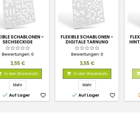
XIBLE SCHABLONEN -
FLEXIBLE SCHABLONEN -
FLEX
SECHSECKIGE
DIGITALE TARNUNG
HIN
OUFLAGE (4X5MM)
(5MM)
Bewertungen:
0
Bewertungen:
0
Preis
Preis
3,55 €
3,55 €
In den Warenkorb
In den Warenkorb


Mehr
Mehr


Auf Lager
favorite_border
Auf Lager
favorite_border