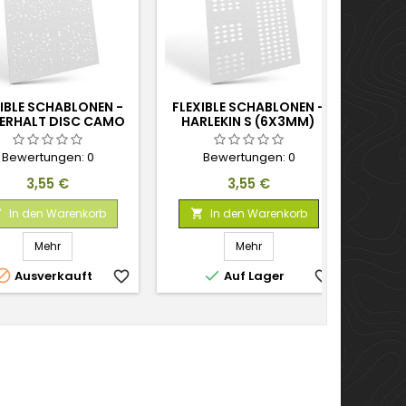
IBLE SCHABLONEN -
FLEXIBLE SCHABLONEN -
FLEX
TERHALT DISC CAMO
HARLEKIN S (6X3MM)
QU
(VERSCHIEDENE
GRÖSSEN)
Bewertungen:
0
Bewertungen:
0
Preis
Preis
3,55 €
3,55 €
In den Warenkorb
In den Warenkorb



Mehr
Mehr


Ausverkauft
favorite_border
Auf Lager
favorite_border