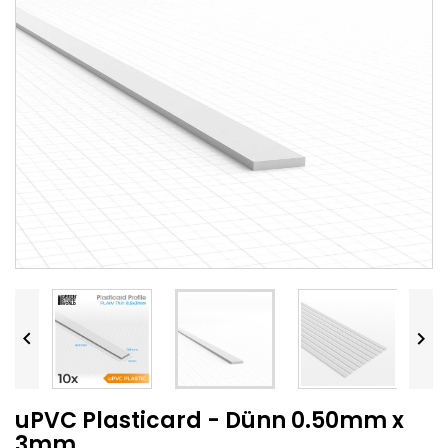


uPVC Plasticard - Dünn 0.50mm x
3mm