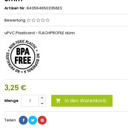
Artikel-Nr.
8435646503356ES
Bewertung
uPVC Plasticard - FLACHPROFILE dünn
3,25 €
In den Warenkorb
Menge

Teilen