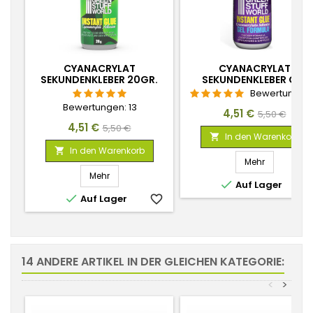
CYANACRYLAT
CYANACRYLAT
SEKUNDENKLEBER 20GR.
SEKUNDENKLEBER GEL
20GR.
Bewertungen
Bewertungen:
13
Preis
Verkaufspr
4,51 €
5,50 €
Preis
Verkaufspreis
4,51 €
5,50 €
In den Warenkorb

In den Warenkorb

Mehr
Mehr

Auf Lager
favorite_

Auf Lager
favorite_border
14 ANDERE ARTIKEL IN DER GLEICHEN KATEGORIE:
<
>