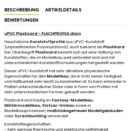
BESCHREIBUNG
ARTIKELDETAILS
BEWERTUNGEN
uPVC Plasticard - FLACHPROFILE dünn
Hauchdünne
Kunststoffprofile
aus uPVC-Kunststoff
(unplastifiziertes Polyvinylchlorid), auch bekannt als
Plastikard
.
Der Oberbegriff
Plasticard
bezieht sich auf eine Gattung von
Kunststoffen, die im Modellbau weit verbreitet sind und mit
unterschiedlichen Kunststoffformulierungen hergestellt werden.
Dieser uPVC-Kunststoff hat sehr attraktive physikalische
Eigenschaften für den
Modellbau
, da er trotz seiner Festigkeit
und Haltbarkeit sehr leicht zu bearbeiten ist. Es kann entweder in
Platten unterschiedlicher Dicke oder in Form von Profilen mit
sehr unterschiedlichen Formen gekauft werden.
Plasticard wird häufig im
Fantasy-Modellbau
,
Militärmodellbau
,
Slotcar-Umbau
sowie in
Modellbauprozessen,
maßstabsgetreuen Modellgebäuden
oder
Scrachbuilding
verwendet.
Kunststoffeigenschaften:
- Sehr geringe thermische und elektrische Leitfähigkeit.