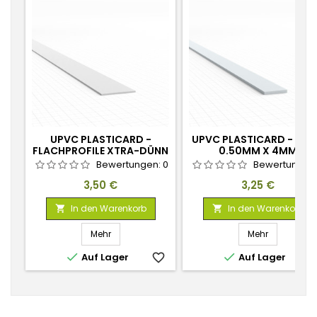
UPVC PLASTICARD -
UPVC PLASTICARD - DÜ
FLACHPROFILE XTRA-DÜNN
0.50MM X 4MM
0.25MM X 6MM
Bewertungen:
0
Bewertungen
Preis
Preis
3,50 €
3,25 €
In den Warenkorb
In den Warenkorb


Mehr
Mehr


Auf Lager
favorite_border
Auf Lager
favorite_