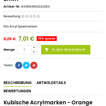
Artikel-Nr.
8435646520230ES
Bewertung
50x Acryl Spielmarken
7,01 €
8,25 €
15% sparen
In den Warenkorb
Menge

Teilen
BESCHREIBUNG
ARTIKELDETAILS
BEWERTUNGEN
Kubische Acrylmarken - Orange