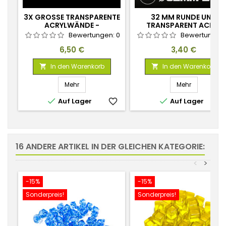
3X GROSSE TRANSPARENTE A
32 MM RUNDE UND
CRYLWÄNDE - P
TRANSPARENT ACRYL
HOSPHORESZIEREND O
BASEN
Bewertungen:
0
Bewertungen
RANGE
Preis
Preis
6,50 €
3,40 €
In den Warenkorb
In den Warenkorb


Mehr
Mehr


Auf Lager
favorite_border
Auf Lager
favorite_
16 ANDERE ARTIKEL IN DER GLEICHEN KATEGORIE:
<
>
-15%
-15%
Sonderpreis!
Sonderpreis!