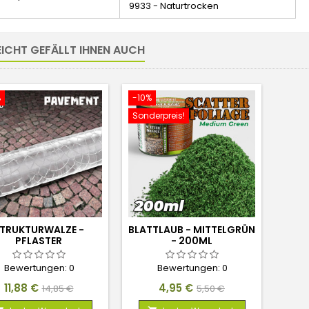
9933 - Naturtrocken
EICHT GEFÄLLT IHNEN AUCH
%
-10%
Sonderpreis!
TRUKTURWALZE -
BLATTLAUB - MITTELGRÜN
PFLASTER
- 200ML
Bewertungen:
0
Bewertungen:
0
Preis
Verkaufspreis
Preis
Verkaufspreis
11,88 €
4,95 €
14,85 €
5,50 €