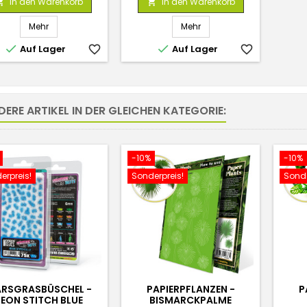
In den Warenkorb
In den Warenkorb


Mehr
Mehr


Auf Lager
favorite_border
Auf Lager
favorite_border
DERE ARTIKEL IN DER GLEICHEN KATEGORIE:
-10%
-10%
erpreis!
Sonderpreis!
Sonde
RSGRASBÜSCHEL -
PAPIERPFLANZEN -
P
EON STITCH BLUE
BISMARCKPALME