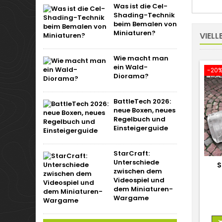
Was ist die Cel-
Shading-Technik
beim Bemalen von
Miniaturen?
VIELL
Wie macht man
ein Wald-
-20
Diorama?
BattleTech 2026:
neue Boxen, neues
Regelbuch und
Einsteigerguide
StarCraft:
Unterschiede
S
zwischen dem
Videospiel und
dem Miniaturen-
Wargame