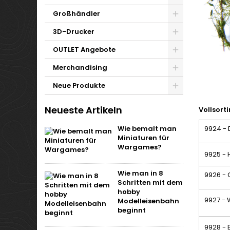
Großhändler
3D-Drucker
OUTLET Angebote
Merchandising
Neue Produkte
Neueste Artikeln
Vollsort
9924 - 
Wie bemalt man
Miniaturen für
Wargames?
9925 - 
Wie man in 8
9926 - 
Schritten mit dem
hobby
9927 - 
Modelleisenbahn
beginnt
9928 - 