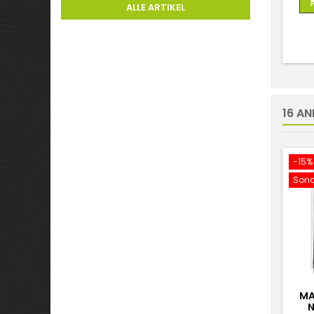
ALLE ARTIKEL
16 AN
-15%
Sond
MA
N