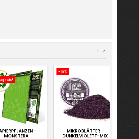
<
>
-15%
-15%
rpreis!
Sonder
APIERPFLANZEN -
MIKROBLÄTTER -
SPIT
MONSTERA
DUNKELVIOLETT-MIX