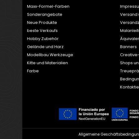
Maxx-Formel-Farben
Impress
Sonderangebote
Versand
Neue Produkte
Versandz
beste Verkaufs
Malanlei
Hobby Zubehör
Äquivale
Gelände und Harz
Banners
Modellbau Werkzeuge
Creative
Kitte und Materialien
Shops un
Farbe
Treuepr
Bedingun
Kontaktie
Allgemeine Geschäftsbedingu