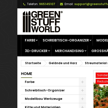
Telefon:
965145107
Email:
support@greenstuff
A
W
A
add_circle_outline
Si
Na
zu
FARBE
SCHREIBTISCH-ORGANIZER
MODEL
3D-DRUCKER
MERCHANDISING
GROSSHÄ
Startseite
Gelände und Harz
Streumaterial
HOME
Sonderp
Reduzie
Farbe
Schreibtisch-Organizer
Modellbau Werkzeuge
Kitte und Materialien