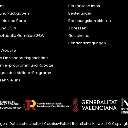
um
Persönliche Infos
 und Rückgaben
Bestellungen
iele und Porto
Rechnungskorrekturen
tung GSW
Adressen
nztabelle Gemälde GSW
Gutscheine
Benachrichtigungen
-Website
d Einzelhandelsgeschäfte
ämie-programm und Rabatte
gen des Affiliate-Programms
ren Sie uns
ngen
|
Datenschutzpolitik
|
Cookies-Politik
|
Rechtlicher Hinweis
| © Copyrigh