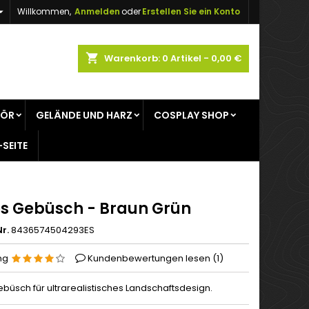

Willkommen,
Anmelden
oder
Erstellen Sie ein Konto
×
×
×
shopping_cart
Warenkorb:
0
Artikel - 0,00 €
gen
HÖR
GELÄNDE UND HARZ
COSPLAY SHOP
n
-SEITE
n
s Gebüsch - Braun Grün
r.
8436574504293ES
ng
Kundenbewertungen lesen (
1
)
büsch für ultrarealistisches Landschaftsdesign.