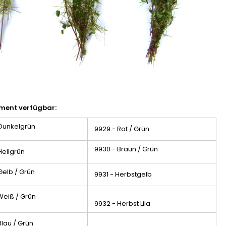
iment verfügbar:
Dunkelgrün
9929 - Rot / Grün
9930 - Braun / Grün
Hellgrün
Gelb / Grün
9931 - Herbstgelb
Weiß / Grün
9932 - Herbst Lila
Blau / Grün