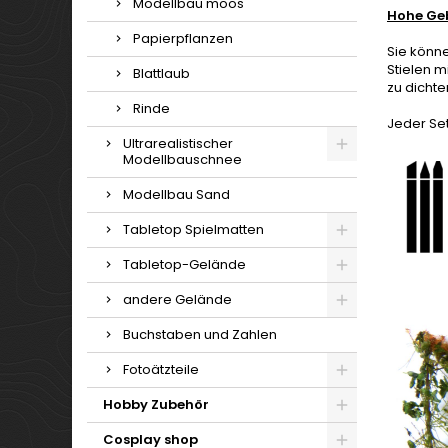
Modellbau moos
Hohe Ge
Papierpflanzen
Sie könne
Stielen m
Blattlaub
zu dicht
Rinde
Jeder Set
Ultrarealistischer
Modellbauschnee
Modellbau Sand
Tabletop Spielmatten
Tabletop-Gelände
andere Gelände
Buchstaben und Zahlen
Fotoätzteile
Hobby Zubehör
Cosplay shop