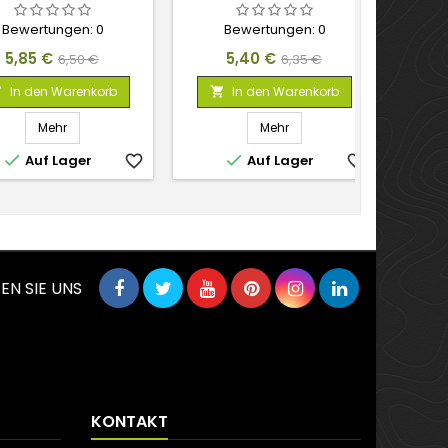
Bewertungen:
0
Bewertungen:
0
Preis
Verkaufspreis
Preis
Verkaufspreis
5,85 €
5,40 €
6,50 €
6,35 €
In den Warenkorb
In den Warenkorb



Mehr
Mehr


Auf Lager
favorite_border
Auf Lager
favorite_border
EN SIE UNS
KONTAKT