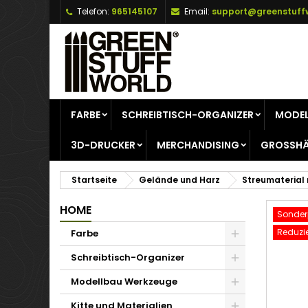
Telefon:
965145107
Email:
support@greenstuff
A
W
A
add_circle_outline
Si
Na
zu
FARBE
SCHREIBTISCH-ORGANIZER
MODEL
3D-DRUCKER
MERCHANDISING
GROSSHÄ
Startseite
Gelände und Harz
Streumaterial
HOME
Sonderp
Reduzie
Farbe
Schreibtisch-Organizer
Modellbau Werkzeuge
Kitte und Materialien