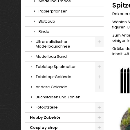
Modellbau moos
Spit
Papierpflanzen
Dekoriere
Blattlaub
Wählen S
figuren
,
B
Rinde
Zum Anbr
einigen k
Ultrarealistischer
Modellbauschnee
Größe de
Inhalt: 4
Modellbau Sand
Tabletop Spielmatten
Tabletop-Gelände
andere Gelände
Buchstaben und Zahlen
Fotoätzteile
Hobby Zubehör
Cosplay shop