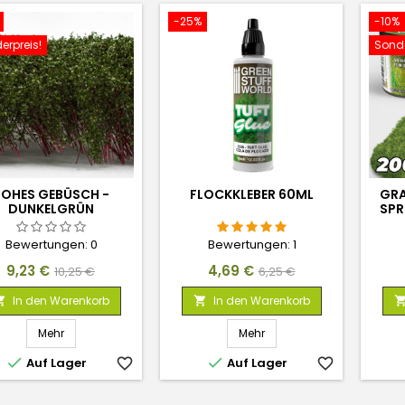
-25%
-10%
erpreis!
Sonde
OHES GEBÜSCH -
FLOCKKLEBER 60ML
GRA
DUNKELGRÜN
SPR
Bewertungen:
0
Bewertungen:
1
Preis
Verkaufspreis
Preis
Verkaufspreis
9,23 €
4,69 €
10,25 €
6,25 €
In den Warenkorb
In den Warenkorb


Mehr
Mehr


Auf Lager
favorite_border
Auf Lager
favorite_border