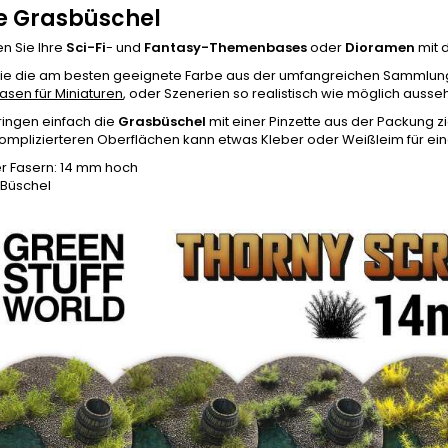
ze Grasbüschel
n Sie Ihre
Sci-Fi
- und
Fantasy-Themenbases
oder
Dioramen
mit 
ie die am besten geeignete Farbe aus der umfangreichen Sammlun
asen für Miniaturen
, oder Szenerien so realistisch wie möglich ausse
ingen einfach die
Grasbüschel
mit einer Pinzette aus der Packung z
omplizierteren Oberflächen kann etwas Kleber oder Weißleim für eine
r Fasern: 14 mm hoch
8 Büschel