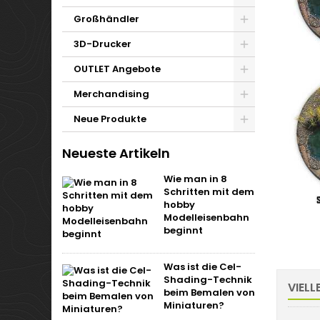
Großhändler
3D-Drucker
OUTLET Angebote
Merchandising
Neue Produkte
Neueste Artikeln
Wie man in 8
Schritten mit dem
hobby
Modelleisenbahn
beginnt
Was ist die Cel-
Shading-Technik
VIELL
beim Bemalen von
Miniaturen?