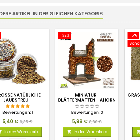
DERE ARTIKEL IN DER GLEICHEN KATEGORIE:
-32%
-5%
Sonde
OSSE NATÜRLICHE L
MINIATUR-
GRAS
AUBSTREU - N
BLÄTTERMATTEN - AHORN
-
ATURFARBE
BRAUN - KLEIN
Bewertungen:
1
Bewertungen:
0
Preis
Verkaufspreis
Preis
Verkaufspreis
5,40 €
5,98 €
6,35 €
8,80 €
In den Warenkorb
In den Warenkorb

