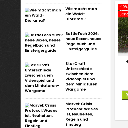
-10%
Wie macht man
ein Wald-
Sond
Diorama?
BattleTech 2026:
neue Boxen, neues
Regelbuch und
Einsteigerguide
H
StarCraft:
Unterschiede
zwischen dem
Videospiel und
dem Miniaturen-
Wargame
Marvel: Crisis
Protocol: Was es
ist, Neuheiten,
Regeln und
Einstieg