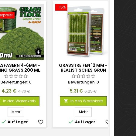
-15%
rpreis!
SFASERN 4-6MM -
GRASSTREIFEN 12 MM -
ING GRASS 200 ML
REALISTISCHES GRÜN
Bewertungen:
0
Bewertungen:
0
Preis
Verkaufspreis
Preis
Verkaufspreis
4,23 €
5,31 €
4,70 €
6,25 €
In den Warenkorb
In den Warenkorb


Mehr
Mehr


Auf Lager
favorite_border
Auf Lager
favorite_border