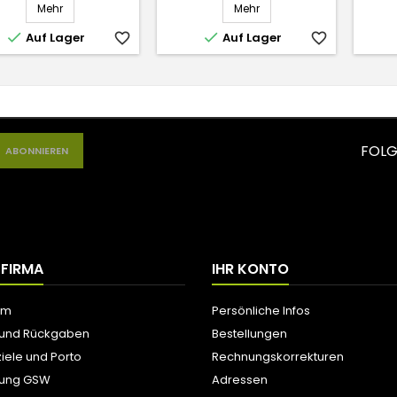
Mehr
Mehr


Auf Lager
favorite_border
Auf Lager
favorite_border
FOLG
 FIRMA
IHR KONTO
um
Persönliche Infos
 und Rückgaben
Bestellungen
iele und Porto
Rechnungskorrekturen
tung GSW
Adressen