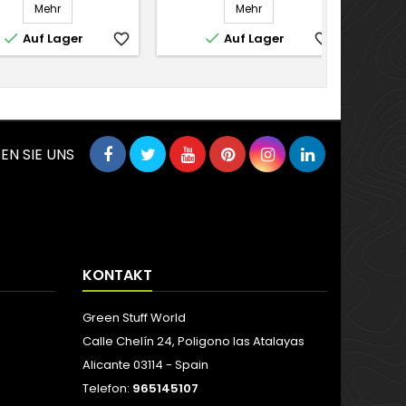
Mehr
Mehr


Auf Lager
favorite_border
Auf Lager
favorite_border
EN SIE UNS
KONTAKT
Green Stuff World
Calle Chelín 24, Poligono las Atalayas
Alicante 03114 - Spain
Telefon:
965145107