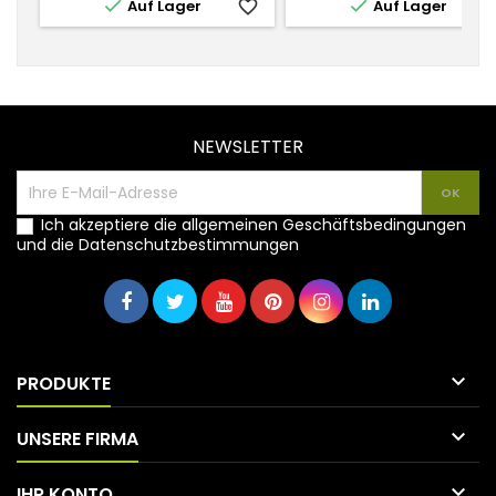


Auf Lager
favorite_border
Auf Lager
favorite_
NEWSLETTER
Ich akzeptiere die allgemeinen Geschäftsbedingungen
und die Datenschutzbestimmungen

PRODUKTE

UNSERE FIRMA

IHR KONTO