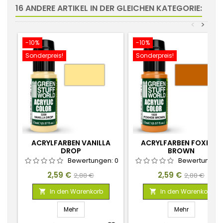
16 ANDERE ARTIKEL IN DER GLEICHEN KATEGORIE:
<
>
-10%
-10%
Sonderpreis!
Sonderpreis!
ACRYLFARBEN VANILLA
ACRYLFARBEN FOXHIDE
DROP
BROWN
Bewertungen:
0
Bewertungen
Preis
Verkaufspreis
Preis
Verkaufspr
2,59 €
2,59 €
2,88 €
2,88 €
In den Warenkorb
In den Warenkorb


Mehr
Mehr