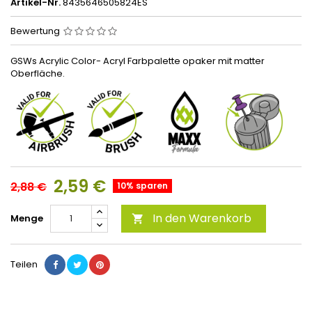
Artikel-Nr.
8435646505824ES
Bewertung
GSWs Acrylic Color- Acryl Farbpalette opaker mit matter
Oberfläche.
2,59 €
2,88 €
10% sparen
In den Warenkorb
Menge

Teilen