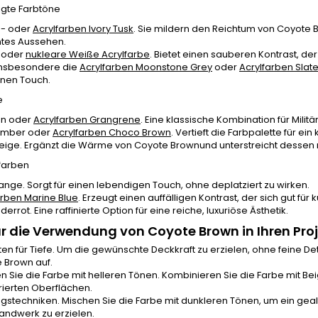
tigte Farbtöne
- oder
Acrylfarben Ivory Tusk
. Sie mildern den Reichtum von Coyote
tes Aussehen.
 oder
nukleare Weiße Acrylfarbe
. Bietet einen sauberen Kontrast, der 
Insbesondere die
Acrylfarben Moonstone Grey
oder
Acrylfarben Slat
nen Touch.
e
ün oder
Acrylfarben Grangrene
. Eine klassische Kombination für Mili
Amber oder
Acrylfarben Choco Brown
. Vertieft die Farbpalette für ei
ige. Ergänzt die Wärme von Coyote Brownund unterstreicht dessen 
tfarben
ange. Sorgt für einen lebendigen Touch, ohne deplatziert zu wirken.
arben Marine Blue
. Erzeugt einen auffälligen Kontrast, der sich gut für
errot. Eine raffinierte Option für eine reiche, luxuriöse Ästhetik.
ür die Verwendung von Coyote Brown in Ihren Pro
ten für Tiefe. Um die gewünschte Deckkraft zu erzielen, ohne feine De
 Brown auf.
n Sie die Farbe mit helleren Tönen. Kombinieren Sie die Farbe mit Bei
urierten Oberflächen.
ngstechniken. Mischen Sie die Farbe mit dunkleren Tönen, um ein gea
andwerk zu erzielen.