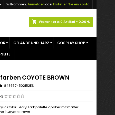

Willkommen,
Anmelden
oder
Erstellen Sie ein Konto
×
×
×
shopping_cart
Warenkorb:
0
Artikel - 0,00 €
gen
HÖR
GELÄNDE UND HARZ
COSPLAY SHOP
n
-SEITE
n
lfarben COYOTE BROWN
r.
8436574502152ES
ng
ylic Color- Acryl Farbpalette opaker mit matter
he | Coyote Brown