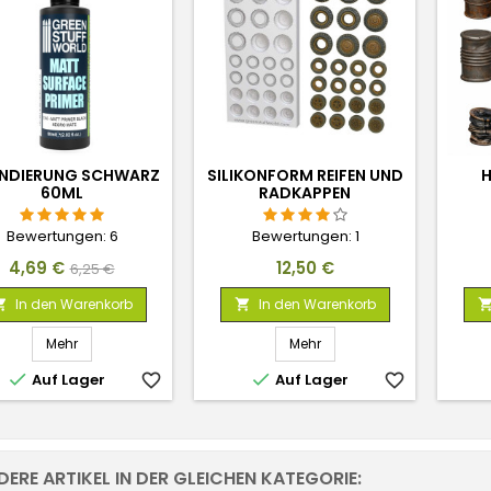
NDIERUNG SCHWARZ
SILIKONFORM REIFEN UND
H
60ML
RADKAPPEN
Bewertungen:
6
Bewertungen:
1
Preis
Verkaufspreis
Preis
4,69 €
12,50 €
6,25 €
In den Warenkorb
In den Warenkorb


Mehr
Mehr


Auf Lager
favorite_border
Auf Lager
favorite_border
DERE ARTIKEL IN DER GLEICHEN KATEGORIE: