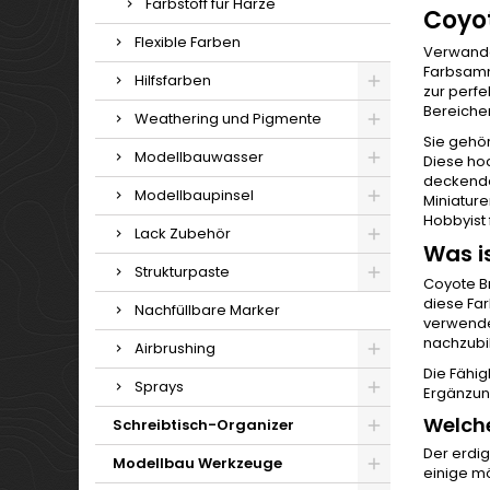
Farbstoff für Harze
Coyo
Flexible Farben
Verwandel
Farbsamml
Hilfsfarben
zur perfe
Bereiche
Weathering und Pigmente
Sie gehör
Modellbauwasser
Diese ho
deckendes
Modellbaupinsel
Miniature
Hobbyist 
Lack Zubehör
Was i
Strukturpaste
Coyote Br
diese Far
Nachfüllbare Marker
verwendet
nachzubi
Airbrushing
Die Fähig
Sprays
Ergänzung
Welche
Schreibtisch-Organizer
Der erdig
Modellbau Werkzeuge
einige m