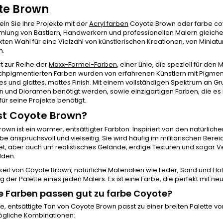
te Brown
n Sie Ihre Projekte mit der
Acryl farben
Coyote Brown oder farbe coyo
ung von Bastlern, Handwerkern und professionellen Malern gleicherma
kten Wahl für eine Vielzahl von künstlerischen Kreationen, von Miniatu
n.
t zur Reihe der
Maxx-Formel-Farben
, einer Linie, die speziell für d
chpigmentierten Farben wurden von erfahrenen Künstlern mit Pigment
 und glattes, mattes Finish. Mit einem vollständigen Spektrum an G
n und Dioramen benötigt werden, sowie einzigartigen Farben, die es nu
für seine Projekte benötigt.
st Coyote Brown?
own ist ein warmer, entsättigter Farbton. Inspiriert von den natürlic
be anspruchsvoll und vielseitig. Sie wird häufig im militärischen Bere
, aber auch um realistisches Gelände, erdige Texturen und sogar Ve
lden.
keit von Coyote Brown, natürliche Materialien wie Leder, Sand und Ho
 der Palette eines jeden Malers. Es ist eine Farbe, die perfekt mit ne
 Farben passen gut zu farbe Coyote?
e, entsättigte Ton von Coyote Brown passt zu einer breiten Palette vo
ögliche Kombinationen: