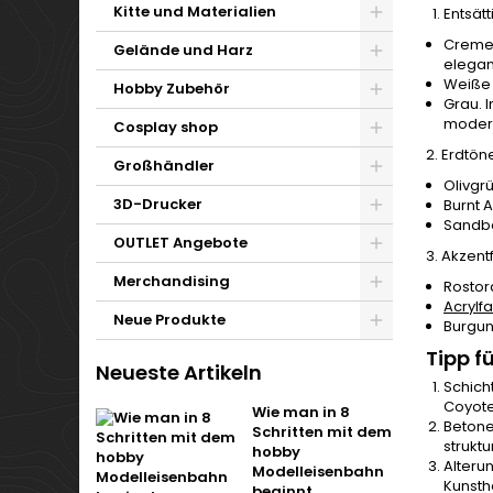
Kitte und Materialien
Entsät
Creme
Gelände und Harz
elegan
Weiße
Hobby Zubehör
Grau. 
moder
Cosplay shop
2. Erdtön
Großhändler
Olivgr
3D-Drucker
Burnt 
Sandbe
OUTLET Angebote
3. Akzen
Merchandising
Rostor
Acrylf
Neue Produkte
Burgund
Tipp f
Neueste Artikeln
Schich
Coyote
Wie man in 8
Betone
Schritten mit dem
strukt
hobby
Alteru
Modelleisenbahn
Kunsth
beginnt