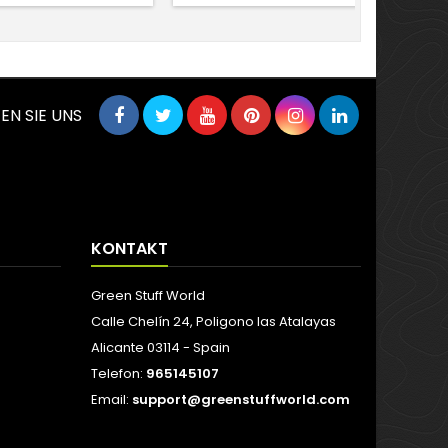
EN SIE UNS
KONTAKT
Green Stuff World
Calle Chelín 24, Poligono las Atalayas
Alicante 03114 - Spain
Telefon:
965145107
Email:
support@greenstuffworld.com