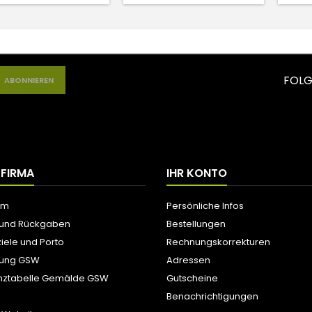
FOLG
 FIRMA
IHR KONTO
um
Persönliche Infos
 und Rückgaben
Bestellungen
iele und Porto
Rechnungskorrekturen
tung GSW
Adressen
nztabelle Gemälde GSW
Gutscheine
Benachrichtigungen