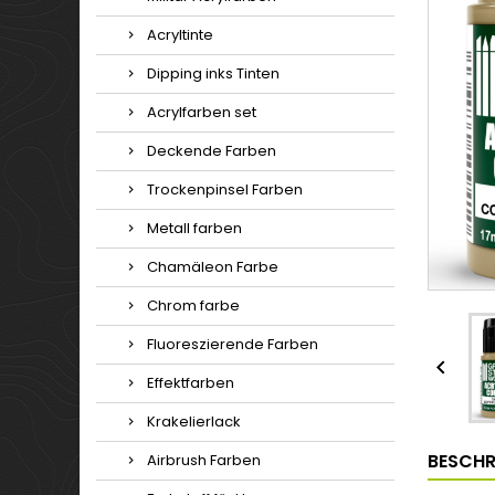
Acryltinte
Dipping inks Tinten
Acrylfarben set
Deckende Farben
Trockenpinsel Farben
Metall farben
Chamäleon Farbe
Chrom farbe
Fluoreszierende Farben

Effektfarben
Krakelierlack
BESCHR
Airbrush Farben