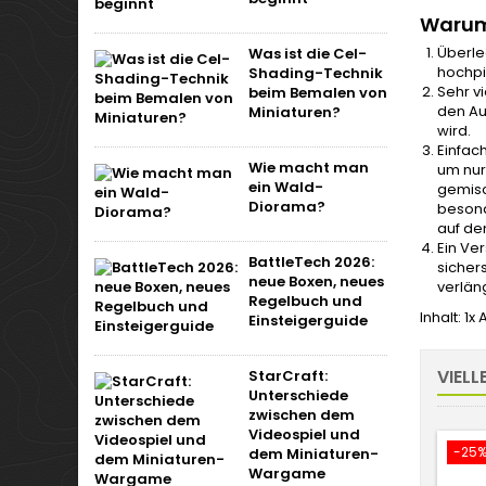
Warum 
Überle
Was ist die Cel-
hochpi
Shading-Technik
Sehr vi
beim Bemalen von
den Au
Miniaturen?
wird.
Einfac
Wie macht man
um nur
ein Wald-
gemisc
Diorama?
besond
auf de
Ein Ve
BattleTech 2026:
sicher
neue Boxen, neues
verlän
Regelbuch und
Inhalt: 1x
Einsteigerguide
VIELL
StarCraft:
Unterschiede
zwischen dem
Videospiel und
-25
dem Miniaturen-
Wargame