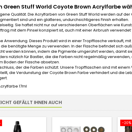
Green Stuff World Coyote Brown Acrylfarbe wä
gene Qualität. Die Acrylfarben von Green Stuff World werden auf der
gmentiert sind und ein glatteres, undurchsichtigeres Finish erhalten.
elseitig. Sie haftet nicht nur auf verschiedenen Oberflächen wie Kunsts
ftrag mit dem Pinsel konzipiert ist, auch mit einer Airbrush verwendet
he Anwendung. Dieses Produkt wird in einer Tropfflasche verkauft, mi
 die benötigte Menge zu verwenden. In der Flasche befindet sich auß
ht werden können, indem die Pigmente umgerührt werden, damit sie si
ers nützlich für Bastler, die die Farben nicht regelmäßig verwenden, 
m Boden der Flasche absetzen.
rschluss, der die Farben schützt. Unsere Tropfflaschen sind mit einem
stellt, die Verdunstung der Coyote Brown Farbe verhindert und die 
gert.
 Acrylfarbe 17ml
EICHT GEFÄLLT IHNEN AUCH
%
-20%