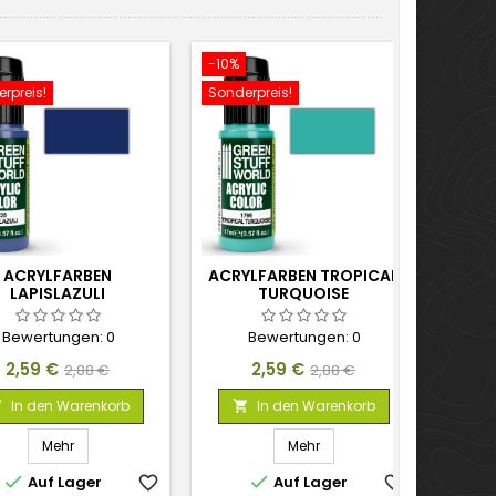
-10%
-10%
rpreis!
Sonderpreis!
Sonder
ACRYLFARBEN
ACRYLFARBEN TROPICAL
LAPISLAZULI
TURQUOISE
M
Bewertungen:
0
Bewertungen:
0
Preis
Verkaufspreis
Preis
Verkaufspreis
2,59 €
2,59 €
2,88 €
2,88 €
In den Warenkorb
In den Warenkorb



Mehr
Mehr


Auf Lager
favorite_border
Auf Lager
favorite_border