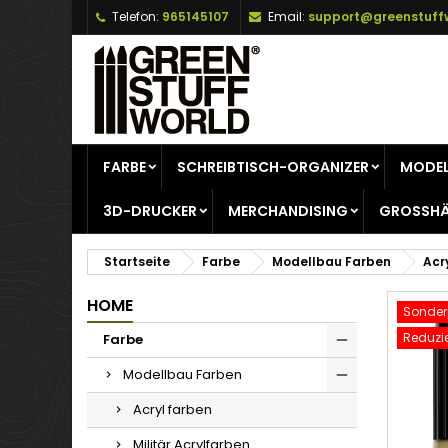
Telefon:
965145107
Email:
support@greenstuff
A
W
A
add_circle_outline
Si
Na
zu
FARBE
SCHREIBTISCH-ORGANIZER
MODEL
3D-DRUCKER
MERCHANDISING
GROSSHÄ
Startseite
Farbe
Modellbau Farben
Acr
HOME
Sonderp
Reduzie
Farbe
Modellbau Farben
Acryl farben
Militär Acrylfarben