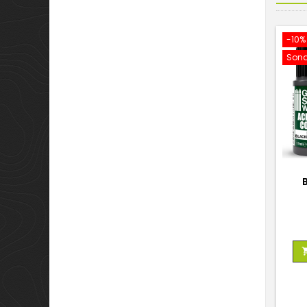
-10%
Sond