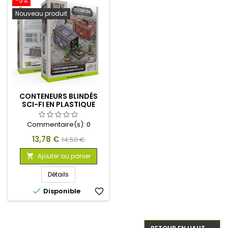
-5%
Nouveau produit
CONTENEURS BLINDÉS
SCI-FI EN PLASTIQUE
(PACK X2)
Commentaire(s):
0
Prix
Prix
13,78 €
14,50 €
de
Ajouter au panier

base
Détails

Disponible
favorite_border