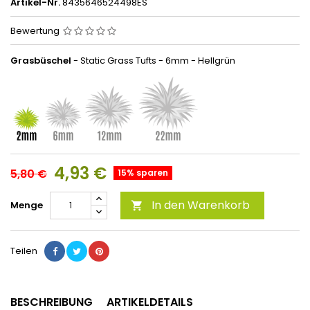
Artikel-Nr.
8435646524498ES
Bewertung
Grasbüschel
- Static Grass Tufts - 6mm - Hellgrün
4,93 €
5,80 €
15% sparen
In den Warenkorb
Menge

Teilen
BESCHREIBUNG
ARTIKELDETAILS