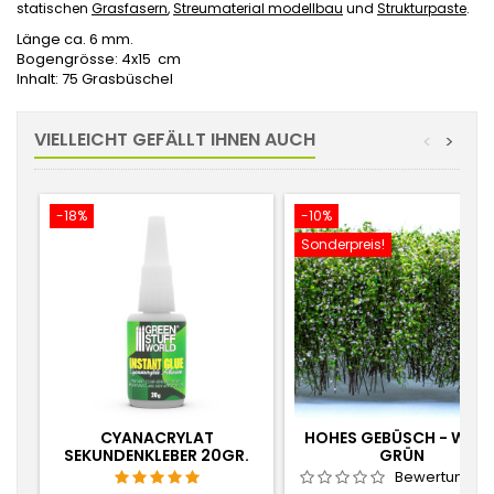
statischen
Grasfasern
,
Streumaterial modellbau
und
Strukturpaste
.
Länge ca. 6 mm.
Bogengrösse: 4x15 cm
Inhalt: 75 Grasbüschel
VIELLEICHT GEFÄLLT IHNEN AUCH
<
>
-18%
-10%
Sonderpreis!
CYANACRYLAT
HOHES GEBÜSCH - WEIS
SEKUNDENKLEBER 20GR.
GRÜN
Bewertungen