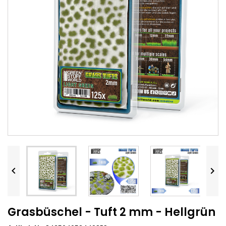


Grasbüschel - Tuft 2 mm - Hellgrün