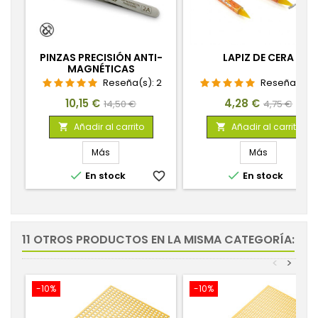
PINZAS PRECISIÓN ANTI-
LAPIZ DE CERA
MAGNÉTICAS
Reseña(s):
2
Reseña(s):
Precio
Precio
Precio
Precio
10,15 €
4,28 €
14,50 €
4,75 €
base
base
Añadir al carrito
Añadir al carrito


Más
Más


En stock
favorite_border
En stock
favorite_
11 OTROS PRODUCTOS EN LA MISMA CATEGORÍA:
<
>
-10%
-10%