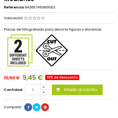
Referencia
8436574506051ES
Valoración
Placas de fotograbado para decorar figuras y dioramas.
9,45 €
10,50 €
10% de descuento
Añadir al carrito
Cantidad

Compartir