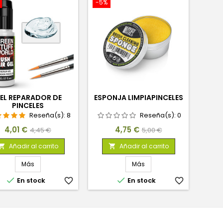
-5%
EL REPARADOR DE
ESPONJA LIMPIAPINCELES
PINCELES
Reseña(s):
8
Reseña(s):
0
Precio
Precio
Precio
Precio
4,01 €
4,75 €
4,45 €
5,00 €
base
base
Añadir al carrito
Añadir al carrito


Más
Más


En stock
favorite_border
En stock
favorite_border