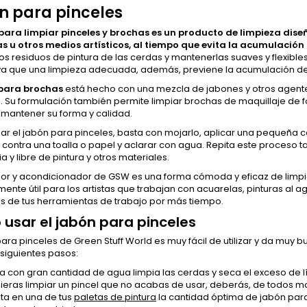
n para pinceles
 para limpiar pinceles y brochas es un producto de limpieza dise
s u otros medios artísticos, al tiempo que evita la acumulación 
los residuos de pintura de las cerdas y mantenerlas suaves y flexibl
, ya que una limpieza adecuada, además, previene la acumulación de
para brochas
está hecho con una mezcla de jabones y otros agen
. Su formulación también permite limpiar brochas de maquillaje de f
 mantener su forma y calidad.
izar el jabón para pinceles, basta con mojarlo, aplicar una pequeña c
 contra una toalla o papel y aclarar con agua. Repita este proceso
ia y libre de pintura y otros materiales.
ador y acondicionador de GSW es una forma cómoda y eficaz de limpi
ente útil para los artistas que trabajan con acuarelas, pinturas al a
as de tus herramientas de trabajo por más tiempo.
usar el jabón para pinceles
para pinceles de Green Stuff World es muy fácil de utilizar y da muy b
 siguientes pasos:
a con gran cantidad de agua limpia las cerdas y seca el exceso de lí
ieras limpiar un pincel que no acabas de usar, deberás, de todos 
ta en una de tus
paletas de pintura
la cantidad óptima de jabón par