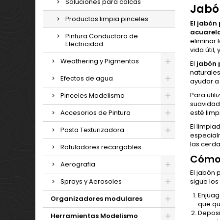
Soluciones para calcas
Jabó
Productos limpia pinceles
El jabón
acuarela
Pintura Conductora de
eliminar 
Electricidad
vida útil
Weathering y Pigmentos
El
jabón 
naturales
Efectos de agua
ayudar a
Para util
Pinceles Modelismo
suavidad
Accesorios de Pintura
esté limp
El limpi
Pasta Texturizadora
especialm
las cerd
Rotuladores recargables
Cómo 
Aerografia
El jabón 
Sprays y Aerosoles
sigue los
Enjuag
Organizadores modulares
que qu
Deposi
Herramientas Modelismo