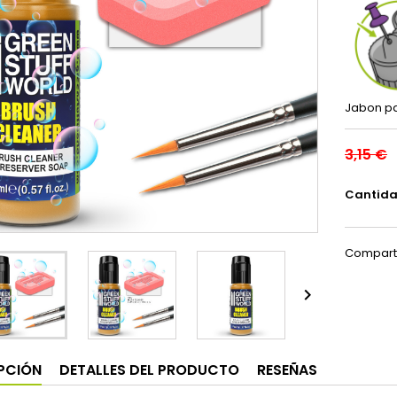
Jabon pa
3,15 €
Cantid
Compart

PCIÓN
DETALLES DEL PRODUCTO
RESEÑAS