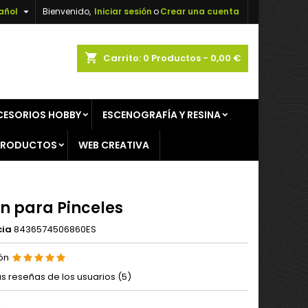

añol
Bienvenido,
Iniciar sesión
o
Crear una cuenta
×
×
×
shopping_cart
Carrito:
0
Productos - 0,00 €
CESORIOS HOBBY
ESCENOGRAFÍA Y RESINA
n
PRODUCTOS
WEB CREATIVA
s
n para Pinceles
cia
8436574506860ES
ión
as reseñas de los usuarios (
5
)