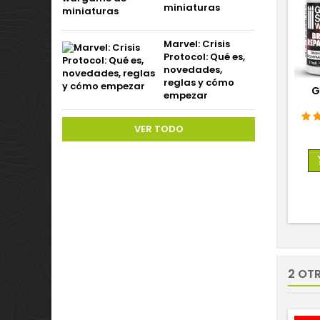
miniaturas
Marvel: Crisis
Protocol: Qué es,
novedades,
reglas y cómo
G
empezar
VER TODO
2 OT