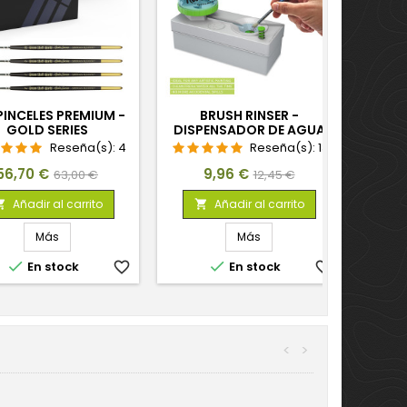
PINCELES PREMIUM -
BRUSH RINSER -
GOLD SERIES
DISPENSADOR DE AGUA
Reseña(s):
4
Reseña(s):
13
Precio
Precio
Precio
Precio
56,70 €
9,96 €
63,00 €
12,45 €
base
base
Añadir al carrito
Añadir al carrito


Más
Más


En stock
favorite_border
En stock
favorite_border
<
>