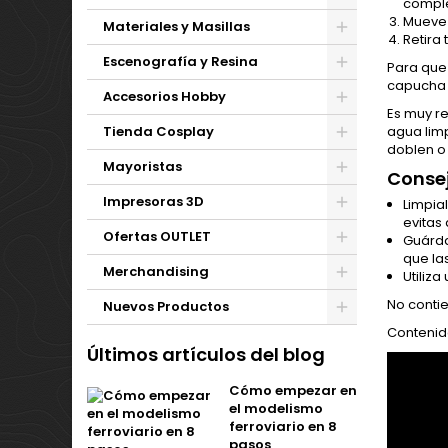
comple
Mueve 
Materiales y Masillas
Retira 
Escenografía y Resina
Para que
capucha p
Accesorios Hobby
Es muy r
Tienda Cosplay
agua limp
doblen o 
Mayoristas
Consej
Impresoras 3D
Limpia
evitas
Ofertas OUTLET
Guárdal
que la
Merchandising
Utiliza
No conti
Nuevos Productos
Contenid
Últimos artículos del blog
Cómo empezar en
el modelismo
ferroviario en 8
pasos