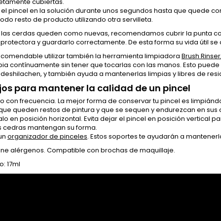
tamente cubiertas.
el pincel en la solución durante unos segundos hasta que quede c
todo resto de producto utilizando otra servilleta.
 las cerdas queden como nuevas, recomendamos cubrir la punta c
rotectora y guardarlo correctamente. De esta forma su vida útil se
ecomendable utilizar también la herramienta limpiadora
Brush Rinser
ia contínuamente sin tener que tocarlas con las manos. Esto puede 
deshilachen, y también ayuda a mantenerlas limpias y libres de resi
os para mantener la calidad de un pincel
lo con frecuencia. La mejor forma de conservar tu pincel es limpián
 que queden restos de pintura y que se sequen y endurezcan en sus 
o en posición horizontal. Evita dejar el pincel en posición vertical pa
s cedras mantengan su forma.
 un
organizador de pinceles
. Estos soportes te ayudarán a mantener
ene alérgenos. Compatible con brochas de maquillaje.
o: 17ml