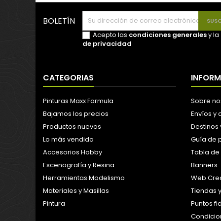
BOLETÍN
Acepto las
condiciones generales
y la
de privacidad
CATEGORIAS
INFOR
Pinturas Maxx Formula
Sobre no
Bajamos los precios
Envíos y
Productos nuevos
Destinos 
Lo más vendido
Guía de 
Accesorios Hobby
Tabla de
Escenografía y Resina
Banners
Herramientas Modelismo
Web Crea
Materiales y Masillas
Tiendas 
Pintura
Puntos f
Condicion