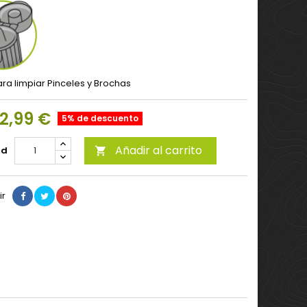
ra limpiar Pinceles y Brochas
2,99 €
5% de descuento
Añadir al carrito
ad

ir