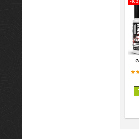
-10%
G