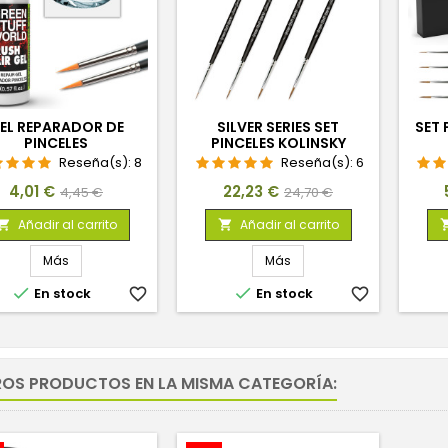
EL REPARADOR DE
SILVER SERIES SET
SET 
PINCELES
PINCELES KOLINSKY
Reseña(s):
8
Reseña(s):
6
Precio
Precio
Precio
Precio
4,01 €
22,23 €
4,45 €
24,70 €
base
base
Añadir al carrito
Añadir al carrito


Más
Más


En stock
favorite_border
En stock
favorite_border
ROS PRODUCTOS EN LA MISMA CATEGORÍA: