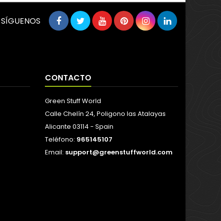
SÍGUENOS
CONTACTO
Green Stuff World
Calle Chelín 24, Poligono las Atalayas
Alicante 03114 - Spain
Teléfono:
965145107
Email:
support@greenstuffworld.com