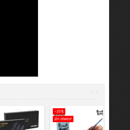
<
>
-20%
¡En oferta!