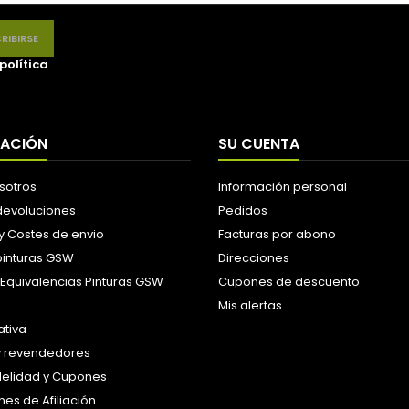
política
MACIÓN
SU CUENTA
sotros
Información personal
 devoluciones
Pedidos
y Costes de envio
Facturas por abono
pinturas GSW
Direcciones
 Equivalencias Pinturas GSW
Cupones de descuento
Mis alertas
tiva
y revendedores
idelidad y Cupones
es de Afiliación