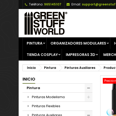
Teléfono:
965145107
Email:
support@greenstuf
A
C
I
add_circle_outline
De
No
PINTURA
ORGANIZADORES MODULARES
TIENDA COSPLAY
IMPRESORAS 3D
MERCH
Inicio
Pintura
Pinturas Auxiliares
Product
INICIO
Precio 
Pintura
Pinturas Modelismo
Pinturas Flexibles
Pinturas Auxiliares