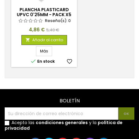
PLANCHA PLASTICARD
UPVC 0'25MM - PACK X5
Reseña(s):
0
Precio
Precio
4,86 €
5,40 €
base
Añadir al carrito

Más

En stock
favorite_border
BOLETÍN
Acepto las
condiciones generales
y la
política de
privacidad