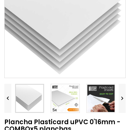


Plancha Plasticard uPVC 0'16mm -
COMBOx5 planchas