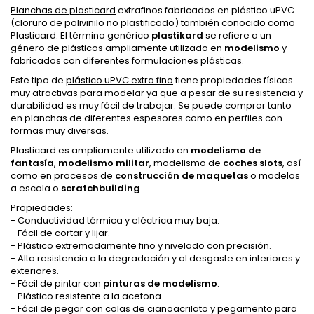
Planchas de plasticard
extrafinos fabricados en plástico uPVC
(cloruro de polivinilo no plastificado) también conocido como
Plasticard. El término genérico
plastikard
se refiere a un
género de plásticos ampliamente utilizado en
modelismo
y
fabricados con diferentes formulaciones plásticas.
Este tipo de
plástico uPVC extra fino
tiene propiedades físicas
muy atractivas para modelar ya que a pesar de su resistencia y
durabilidad es muy fácil de trabajar. Se puede comprar tanto
en planchas de diferentes espesores como en perfiles con
formas muy diversas.
Plasticard es ampliamente utilizado en
modelismo de
fantasía
,
modelismo militar
, modelismo de
coches slots
, así
como en procesos de
construcción de maquetas
o modelos
a escala o
scratchbuilding
.
Propiedades:
- Conductividad térmica y eléctrica muy baja.
- Fácil de cortar y lijar.
- Plástico extremadamente fino y nivelado con precisión.
- Alta resistencia a la degradación y al desgaste en interiores y
exteriores.
- Fácil de pintar con
pinturas de modelismo
.
- Plástico resistente a la acetona.
- Fácil de pegar con colas de
cianoacrilato
y
pegamento para