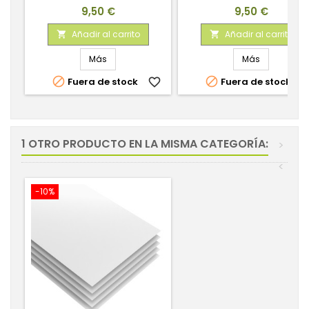
Precio
Precio
9,50 €
9,50 €
Añadir al carrito
Añadir al carrito


Más
Más


Fuera de stock
favorite_border
Fuera de stock
favorite_
1 OTRO PRODUCTO EN LA MISMA CATEGORÍA:
>
<
-10%