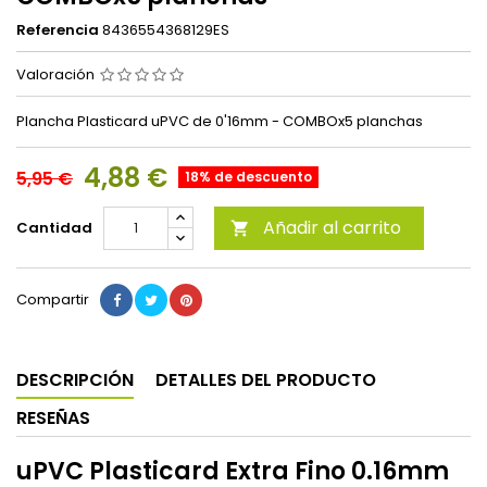
Referencia
8436554368129ES
Valoración
Plancha Plasticard uPVC de 0'16mm - COMBOx5 planchas
4,88 €
5,95 €
18% de descuento
Añadir al carrito
Cantidad

Compartir
DESCRIPCIÓN
DETALLES DEL PRODUCTO
RESEÑAS
uPVC Plasticard Extra Fino 0.16mm