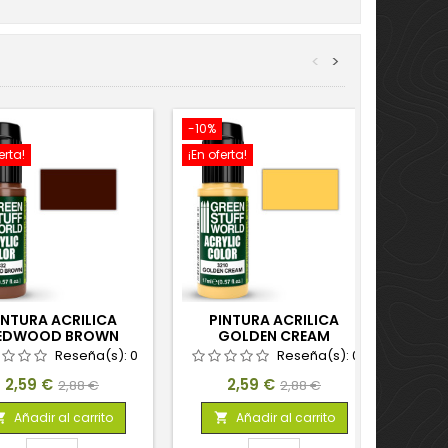
<
>
-10%
-10%
erta!
¡En oferta!
¡En ofe
INTURA ACRILICA
PINTURA ACRILICA
PINTU
EDWOOD BROWN
GOLDEN CREAM
Reseña(s):
0
Reseña(s):
0
Precio
Precio
Precio
Precio
2,59 €
2,59 €
2,88 €
2,88 €
base
base
Añadir al carrito
Añadir al carrito

