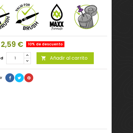
2,59 €
10% de descuento
Añadir al carrito
ad

ir