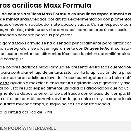
ras acrílicas Maxx Formula
de colores acrílicos Maxx Formula es una línea especialmente c
de miniaturas.
Creadas por artistas experimentados con pigmentos
das ofrecen un acabado mate opaco y suave. Con un espectro comp
, vehículos, miniaturas y dioramas, así como colores únicos exclu
ficionado necesita para sus proyectos.
 gama Maxx Formula se ha diseñado principalmente para pintar con p
con aerógrafo si se diluyen ligeramente con
Diluyente Acrílico
. Est
ran experimentar con diferentes técnicas de pintura, permitiéndole
 de conseguir.
e colores acrílicos Maxx Formula se presenta en frascos cuentagota
 para controlar el flujo de pintura. Esto facilita la aplicación de la 
 de las características clave del frasco cuentagotas es la bola metál
oras
ayudan a mezclar bien la pintura agitando los pigmentos y a
rasco. Esto resulta especialmente útil para los aficionados que no uti
gmento se deposite en el fondo del frasco con el paso del tiempo. E
a el frasco herméticamente, evitando que entre aire y se seque la pi
e durante mucho tiempo, aunque no se use con frecuencia.
: 1x Pintura acrílica de 17 ml
IÉN PODRÍA INTERESARLE