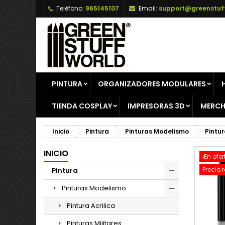
Teléfono:
965145107
Email:
support@greenstuf
A
C
I
add_circle_outline
De
No
PINTURA
ORGANIZADORES MODULARES
TIENDA COSPLAY
IMPRESORAS 3D
MERCH
Inicio
Pintura
Pinturas Modelismo
Pintur
INICIO
¡En ofer
Precio 
Pintura
Pinturas Modelismo
Pintura Acrilica
Pinturas Militares