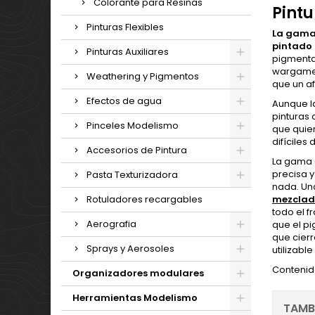
Colorante para Resinas
Pintu
Pinturas Flexibles
La gama 
pintado 
Pinturas Auxiliares
pigmenta
wargames
Weathering y Pigmentos
que un a
Efectos de agua
Aunque la
pinturas 
Pinceles Modelismo
que quie
difíciles
Accesorios de Pintura
La gama d
precisa y
Pasta Texturizadora
nada. Una
Rotuladores recargables
mezclad
todo el f
Aerografia
que el pi
que cierr
Sprays y Aerosoles
utilizabl
Contenido
Organizadores modulares
Herramientas Modelismo
TAMB