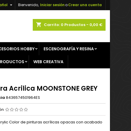

añol
Bienvenido,
Iniciar sesión
o
Crear una cuenta
×
×
×
shopping_cart
Carrito:
0
Productos - 0,00 €
CESORIOS HOBBY
ESCENOGRAFÍA Y RESINA
n
PRODUCTOS
WEB CREATIVA
s
ura Acrilica MOONSTONE GREY
cia
8436574501964ES
ión
ylic Color de pinturas acrílicas opacas con acabado