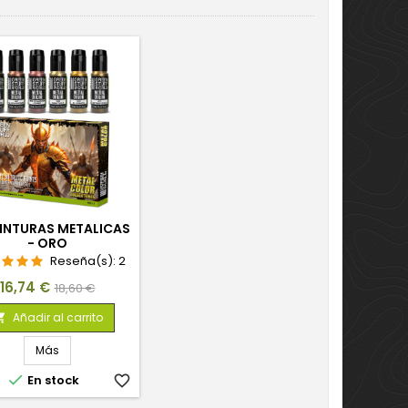
PINTURAS METALICAS
- ORO
Reseña(s):
2
Precio
Precio
16,74 €
18,60 €
base
Añadir al carrito

Más

En stock
favorite_border