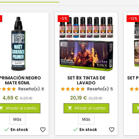
%
-5%
-10%
PRIMACIÓN NEGRO
SET 8X TINTAS DE
SET 
MATE 60ML
LAVADO
Reseña(s):
6
Reseña(s):
5
Precio
Precio
Precio
Precio
4,69 €
20,19 €
6,25 €
21,25 €
base
base
Añadir al carrito
Añadir al carrito


Más
Más


En stock
favorite_border
En stock
favorite_border