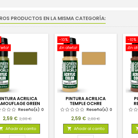
TROS PRODUCTOS EN LA MISMA CATEGORÍA:
-10%
-10%
ferta!
¡En oferta!
¡En of
INTURA ACRILICA
PINTURA ACRILICA
P
AMOUFLAGE GREEN
TEMPLE OCHRE
R
Reseña(s):
0
Reseña(s):
0
Precio
Precio
Precio
Precio
2,59 €
2,59 €
2,88 €
2,88 €
base
base
Añadir al carrito
Añadir al carrito

