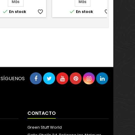
Más
Más


En stock
favorite_border
En stock
favorite_border
SÍGUENOS
CONTACTO
Green Stuff World