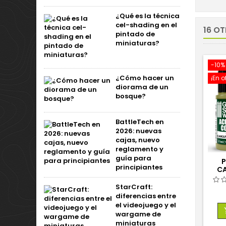
¿Qué es la técnica
cel-shading en el
16 O
pintado de
miniaturas?
-10%
¿Cómo hacer un
¡En o
diorama de un
bosque?
BattleTech en
2026: nuevas
cajas, nuevo
reglamento y
guía para
P
principiantes
C
StarCraft:
diferencias entre
el videojuego y el
wargame de
miniaturas