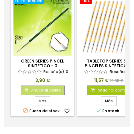
Fuera de stock
-10%
GREEN SERIES PINCEL
TABLETOP SERIES SET
SINTETICO - 0
PINCELES SINTETICOS 2
(PACK X10)
Reseña(s):
0
Reseña(s):
Precio
Precio
Precio
3,90 €
11,57 €
12,85 €
base
Añadir al carrito
Añadir al carrito


Más
Más


Fuera de stock
favorite_border
En stock
favorite_