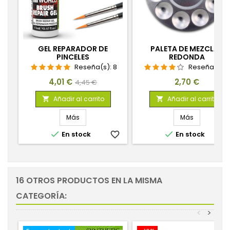
GEL REPARADOR DE
PALETA DE MEZCLAS
PINCELES
REDONDA
Reseña(s):
8
Reseña(s):
Precio
Precio
Precio
4,01 €
2,70 €
4,45 €
base
Añadir al carrito
Añadir al carrito


Más
Más


En stock
favorite_border
En stock
favorite_
16 OTROS PRODUCTOS EN LA MISMA
CATEGORÍA:
<
>