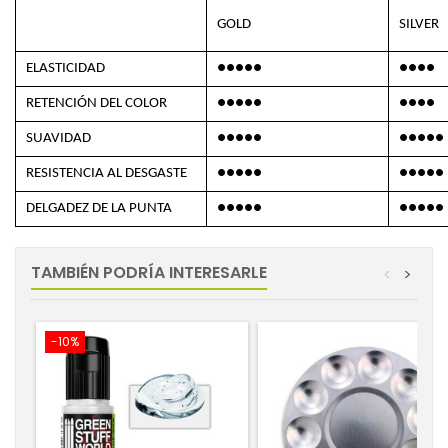
GOLD
SILVER
ELASTICIDAD
●●●●●
●●●●
RETENCIÓN DEL COLOR
●●●●●
●●●●
SUAVIDAD
●●●●●
●●●●●
RESISTENCIA AL DESGASTE
●●●●●
●●●●●
DELGADEZ DE LA PUNTA
●●●●●
●●●●●
TAMBIÉN PODRÍA INTERESARLE
<
>
-10%