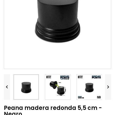


Peana madera redonda 5,5 cm -
Negro