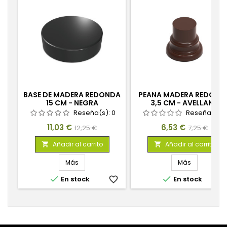
BASE DE MADERA REDONDA
PEANA MADERA REDOND
15 CM - NEGRA
3,5 CM - AVELLANA
Reseña(s):
0
Reseña(s):
Precio
Precio
Precio
Precio
11,03 €
6,53 €
12,25 €
7,25 €
base
base
Añadir al carrito
Añadir al carrito


Más
Más


En stock
favorite_border
En stock
favorite_