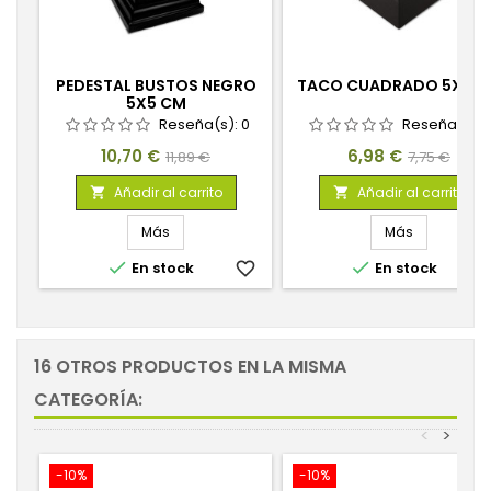
PEDESTAL BUSTOS NEGRO
TACO CUADRADO 5X5 
5X5 CM
Reseña(s):
0
Reseña(s):
Precio
Precio
Precio
Precio
10,70 €
6,98 €
11,89 €
7,75 €
base
base
Añadir al carrito
Añadir al carrito


Más
Más


En stock
favorite_border
En stock
favorite_
16 OTROS PRODUCTOS EN LA MISMA
CATEGORÍA:
<
>
-10%
-10%