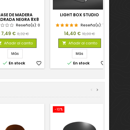
BASE DE MADERA
LIGHT BOX STUDIO
DRADA NEGRA 8X8
CM
Reseña(s):
0
Reseña(s):
7
Precio
Precio
Precio
Precio
7,49 €
14,40 €
8,32 €
18,00 €
base
base
Añadir al carrito
Añadir al carrito


Más
Más


En stock
favorite_border
En stock
favorite_border
<
>
-10%
-10%