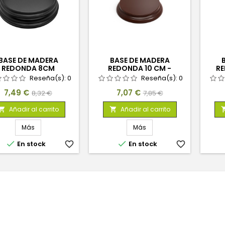
BASE DE MADERA
BASE DE MADERA
REDONDA 8CM
REDONDA 10 CM -
RE
AVELLANA
Reseña(s):
0
Reseña(s):
0
Precio
Precio
Precio
Precio
7,49 €
7,07 €
8,32 €
7,85 €
base
base
Añadir al carrito
Añadir al carrito


Más
Más


En stock
favorite_border
En stock
favorite_border