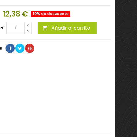
12,38 €
10% de descuento
Añadir al carrito
ad

ir