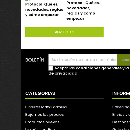
Protocol: Qué es,
novedades,
reglas y cómo
empezar
VER TODO
BOLETÍN
Acepto las
condiciones generales
y la
de privacidad
CATEGORIAS
INFOR
Pinturas Maxx Formula
Sobre no
Bajamos los precios
Envíos y
Productos nuevos
Destinos 
Lo más vendido
Guía de 