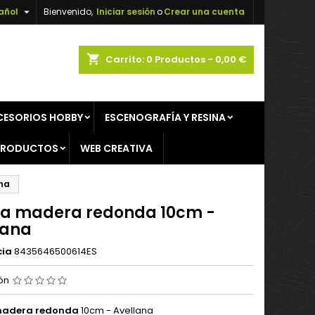

añol
Bienvenido,
Iniciar sesión
o
Crear una cuenta
×
×
×
shopping_cart
Carrito:
0
Productos - 0,00 €
CESORIOS HOBBY
ESCENOGRAFÍA Y RESINA
n
PRODUCTOS
WEB CREATIVA
s
na
a madera redonda 10cm -
lana
cia
8435646500614ES
ión
madera redonda
10cm - Avellana