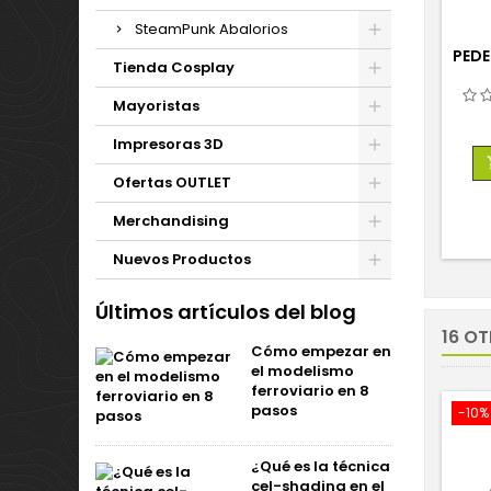
SteamPunk Abalorios
PEDE
Tienda Cosplay
Mayoristas
Impresoras 3D
Ofertas OUTLET
Merchandising
Nuevos Productos
Últimos artículos del blog
16 O
Cómo empezar en
el modelismo
ferroviario en 8
pasos
-10%
¿Qué es la técnica
cel-shading en el