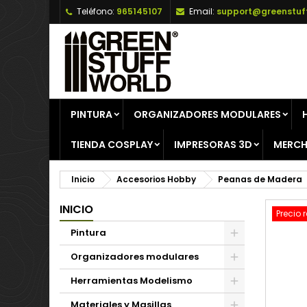
Teléfono:
965145107
Email:
support@greenstuf
A
C
I
add_circle_outline
De
No
PINTURA
ORGANIZADORES MODULARES
TIENDA COSPLAY
IMPRESORAS 3D
MERCH
Inicio
Accesorios Hobby
Peanas de Madera
INICIO
Precio 
Pintura
Organizadores modulares
Herramientas Modelismo
Materiales y Masillas