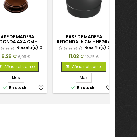
BASE DE MADERA
BASE DE MADERA
PEAN
DONDA 4X4 CM -
REDONDA 15 CM - NEGRA
5,
AVELLANA
Reseña(s):
0
Reseña(s):
0
Precio
Precio
Precio
Precio
6,26 €
11,03 €
6,95 €
12,25 €
base
base
Añadir al carrito
Añadir al carrito


Más
Más


En stock
favorite_border
En stock
favorite_border