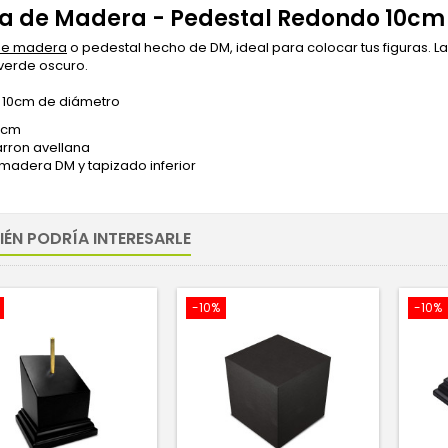
a de Madera - Pedestal Redondo 10cm
de madera
o pedestal hecho de DM, ideal para colocar tus figuras. 
verde oscuro.
 10cm de diámetro
5 cm
arron avellana
 madera DM y tapizado inferior
IÉN PODRÍA INTERESARLE
-10%
-10%