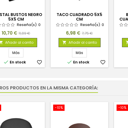
STAL BUSTOS NEGRO
TACO CUADRADO 5X5
5X5 CM
CM
CUA
Reseña(s):
0
Reseña(s):
0
Precio
Precio
Precio
Precio
10,70 €
6,98 €
11,89 €
7,75 €
base
base
Añadir al carrito
Añadir al carrito


Más
Más


En stock
favorite_border
En stock
favorite_border
TROS PRODUCTOS EN LA MISMA CATEGORÍA:
-10%
-10%