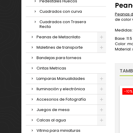
Pedestales Huecos
Pean
Cuadrados con curva
Peanas 
de color 
Cuadrados con Trasera
Recta
Medidas:
Peanas de Metacrilato
Base: 11.
Color: m
Maletines de transporte
Material:
Bandejas para torneos
Cintas Metricas
TAMB
Lamparas Manualidades
Iluminación y electrónica
-10%
Accesorios de Fotografía
Juegos de mesa
Calcas al agua
Vitrina para miniaturas