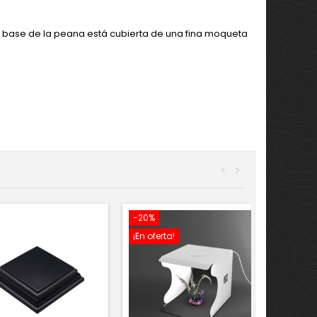
La base de la peana está cubierta de una fina moqueta
<
>
-20%
¡En oferta!