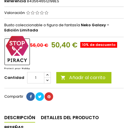
Referencia
8435646512198ES
Valoración
Busto coleccionable o figura de fantasía
Neko Galaxy -
Edición Limitada
50,40 €
56,00 €
10% de descuento
Añadir al carrito
Cantidad

Compartir
DESCRIPCIÓN
DETALLES DEL PRODUCTO
RESEÑAS