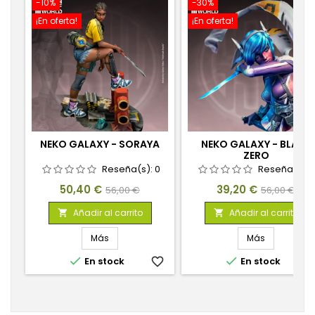
-10%
-30%
¡En oferta!
¡En oferta!
NEKO GALAXY - SORAYA
NEKO GALAXY - BLADE
ZERO
Reseña(s):
0
Reseña(s):
Precio
Precio
Precio
Precio
50,40 €
39,20 €
56,00 €
56,00 €
base
base
Añadir al carrito
Añadir al carrito


Más
Más


En stock
favorite_border
En stock
favorite_