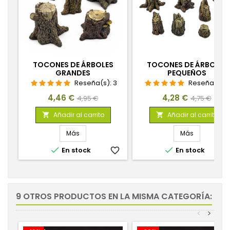
TOCONES DE ÁRBOLES
TOCONES DE ÁRBOLES
GRANDES
PEQUEÑOS
Reseña(s):
3
Reseña(s):
Precio
Precio
Precio
Precio
4,46 €
4,28 €
4,95 €
4,75 €
base
base
Añadir al carrito
Añadir al carrito


Más
Más


En stock
favorite_border
En stock
favorite_
9 OTROS PRODUCTOS EN LA MISMA CATEGORÍA:
<
>