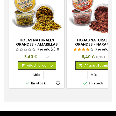
HOJAS NATURALES
HOJAS NATURALES
GRANDES - AMARILLAS
GRANDES - NARANJA
OTOÑO
Reseña(s):
0
Reseña(s):
1
Precio
Precio
Precio
Precio
5,40 €
5,40 €
6,35 €
6,35 €
base
base
Añadir al carrito
Añadir al carrito


Más
Más


En stock
favorite_border
En stock
favorite_