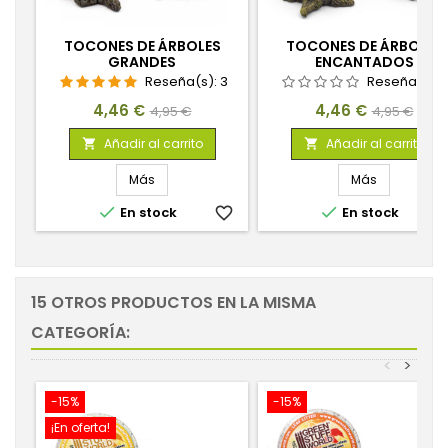
TOCONES DE ÁRBOLES
TOCONES DE ÁRBOLES
GRANDES
ENCANTADOS
Reseña(s):
3
Reseña(s):
Precio
Precio
Precio
Precio
4,46 €
4,46 €
4,95 €
4,95 €
base
base
Añadir al carrito
Añadir al carrito


Más
Más


En stock
favorite_border
En stock
favorite_
15 OTROS PRODUCTOS EN LA MISMA
CATEGORÍA:
<
>
-15%
-15%
¡En oferta!