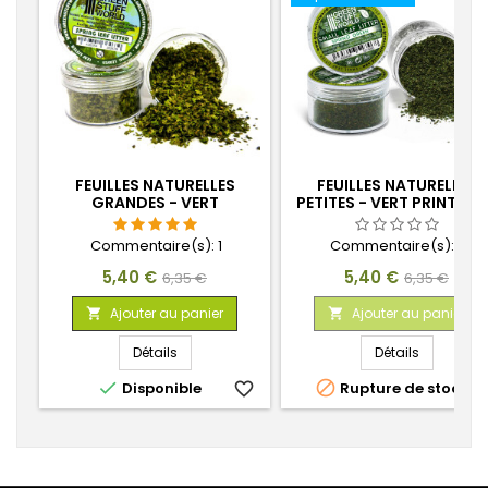
FEUILLES NATURELLES
FEUILLES NATURELLES
GRANDES - VERT
PETITES - VERT PRINTEM
PRINTEMPS
Commentaire(s):
1
Commentaire(s):
0
Prix
Prix
Prix
Prix
5,40 €
5,40 €
6,35 €
6,35 €
de
de
Ajouter au panier
Ajouter au panier


base
base
Détails
Détails


Disponible
favorite_border
Rupture de stock
favorite_