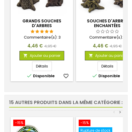
GRANDS SOUCHES
SOUCHES D'ARBRES
D'ARBRES
ENCHANTÉES
Commentaire(s):
3
Commentaire(s):
0
Prix
Prix
Prix
Prix
4,46 €
4,46 €
4,95 €
4,95 €
de
de
Ajouter au panier
Ajouter au panier


base
base
Détails
Détails


Disponible
favorite_border
Disponible
favorite_
15 AUTRES PRODUITS DANS LA MÊME CATÉGORIE :
<
>
-15%
-15%
Rupture de stock