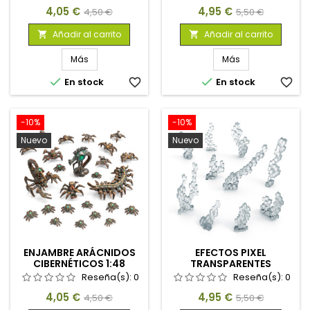
Precio
Precio
Precio
Precio
4,05 €
4,95 €
4,50 €
5,50 €
base
base
Añadir al carrito
Añadir al carrito


Más
Más


En stock
favorite_border
En stock
favorite_border
-10%
-10%
Nuevo
Nuevo
ENJAMBRE ARÁCNIDOS
EFECTOS PIXEL
CIBERNÉTICOS 1:48
TRANSPARENTES
Reseña(s):
0
Reseña(s):
0
Precio
Precio
Precio
Precio
4,05 €
4,95 €
4,50 €
5,50 €