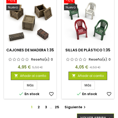
-10%
-10%
Nuevo
Nuevo
CAJONES DE MADERA 1:35
SILLAS DE PLÁSTICO 1:35
Reseña(s):
0
Reseña(s):
0
Precio
Precio
Precio
Precio
4,95 €
4,05 €
5,50 €
4,50 €
base
base
Añadir al carrito
Añadir al carrito


Más
Más


En stock
favorite_border
En stock
favorite_border
1
2
3
…
25
Siguiente

VOLVER ARRIBA