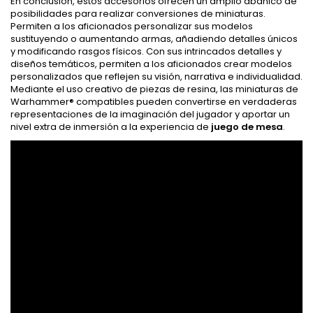
En conclusión, estos accesorios ofrecen un amplio abanico de
posibilidades para realizar conversiones de miniaturas.
Permiten a los aficionados personalizar sus modelos
sustituyendo o aumentando armas, añadiendo detalles únicos
y modificando rasgos físicos. Con sus intrincados detalles y
diseños temáticos, permiten a los aficionados crear modelos
personalizados que reflejen su visión, narrativa e individualidad.
Mediante el uso creativo de piezas de resina, las miniaturas de
Warhammer® compatibles pueden convertirse en verdaderas
representaciones de la imaginación del jugador y aportar un
nivel extra de inmersión a la experiencia de
juego de mesa
.