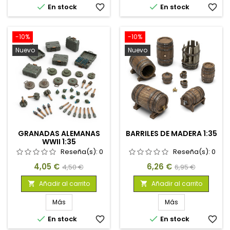


En stock
favorite_border
En stock
favorite_border
-10%
-10%
Nuevo
Nuevo
GRANADAS ALEMANAS
BARRILES DE MADERA 1:35
WWII 1:35
Reseña(s):
0
Reseña(s):
0
Precio
Precio
Precio
Precio
4,05 €
6,26 €
4,50 €
6,95 €
base
base
Añadir al carrito
Añadir al carrito


Más
Más


En stock
favorite_border
En stock
favorite_border