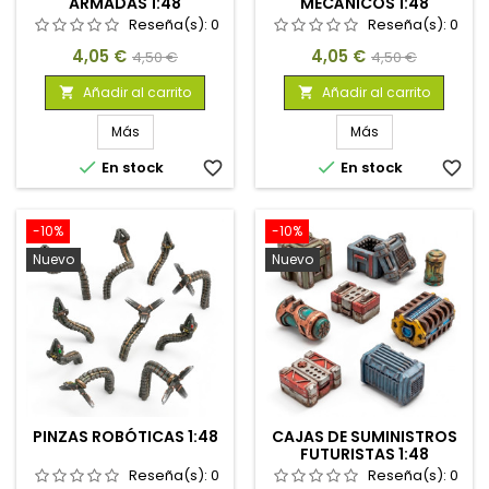
ARMADAS 1:48
MECÁNICOS 1:48
Reseña(s):
0
Reseña(s):
0
Precio
Precio
Precio
Precio
4,05 €
4,05 €
4,50 €
4,50 €
base
base
Añadir al carrito
Añadir al carrito


Más
Más


En stock
favorite_border
En stock
favorite_border
-10%
-10%
Nuevo
Nuevo
PINZAS ROBÓTICAS 1:48
CAJAS DE SUMINISTROS
FUTURISTAS 1:48
Reseña(s):
0
Reseña(s):
0