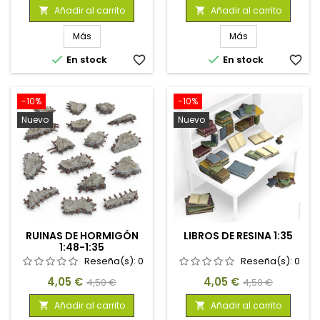
base
base
Añadir al carrito
Añadir al carrito


Más
Más


En stock
favorite_border
En stock
favorite_border
-10%
-10%
Nuevo
Nuevo
RUINAS DE HORMIGÓN
LIBROS DE RESINA 1:35
1:48-1:35
Reseña(s):
0
Reseña(s):
0
Precio
Precio
Precio
Precio
4,05 €
4,05 €
4,50 €
4,50 €
base
base
Añadir al carrito
Añadir al carrito

