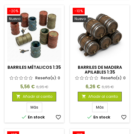
-20%
-10%
Nuevo
Nuevo
BARRILES MÉTALICOS 1:35
BARRILES DE MADERA
APILABLES 1:35
Reseña(s):
0
Reseña(s):
0
Precio
Precio
Precio
Precio
5,56 €
6,26 €
6,95 €
6,95 €
base
base
Añadir al carrito
Añadir al carrito


Más
Más


En stock
favorite_border
En stock
favorite_border