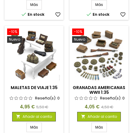
Más
Más


En stock
favorite_border
En stock
favorite_border
-10%
-10%
Nuevo
Nuevo
MALETAS DE VIAJE 1:35
GRANADAS AMERICANAS
WWII 1:35
Reseña(s):
0
Reseña(s):
0
Precio
Precio
Precio
Precio
4,95 €
4,05 €
5,50 €
4,50 €
base
base
Añadir al carrito
Añadir al carrito


Más
Más