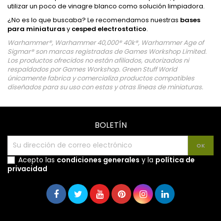
utilizar un poco de vinagre blanco como solución limpiadora.
¿No es lo que buscaba? Le recomendamos nuestras
bases
para miniaturas
y
cesped electrostatico
.
Warhammer®, Warhammer 40,000® 40k®, Warhammer Age of
Sigmar® son marcas registradas de Games Workshop Limited.
Los productos ofrecidos no están afiliados, autorizados ni
respaldados por Games Workshop. Green Stuff World
únicamente fabrica y comercializa productos compatibles
diseñados para su uso con estas y otras líneas de miniaturas.
BOLETÍN
Acepto las
condiciones generales
y la
política de
privacidad