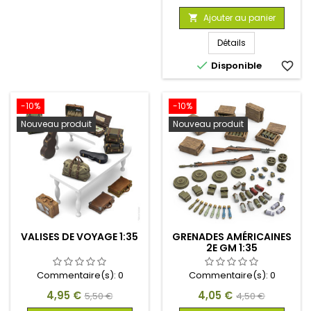
de
Ajouter au panier

base
Détails

Disponible
favorite_border
-10%
-10%
Nouveau produit
Nouveau produit
VALISES DE VOYAGE 1:35
GRENADES AMÉRICAINES
2E GM 1:35
Commentaire(s):
0
Commentaire(s):
0
Prix
Prix
Prix
Prix
4,95 €
4,05 €
5,50 €
4,50 €