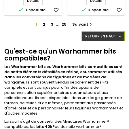
Détails
Détails


Disponible
favorite_border
Disponible
favorite_border
1
2
3
…
25
Suivant

RETOUR EN HAUT

Qu'est-ce qu'un Warhammer bits
compatibles?
Les Warhammer bits ou Warhammer bitz compatibles sont
de petits éléments détaillés en résine, couramment utilisés
dans les conversions de figurines et de modèles de
wargame.
Ils sont souvent vendus séparément des kits
complets et sont conçus pour offrir des options de
personnalisation supplémentaires aux amateurs et aux
collectionneurs. Ils sont disponibles dans une large gamme de
formes, de tailles et de thèmes, permettant aux passionnés
d'améliorer et de personnaliser leurs figurines Warhammer® et
d'autres modèles.
Lorsqu'il s'agit de convertir des Miniatures Warhammer®
compatibles, les
bits 40k®
ou des bitz warhammer®