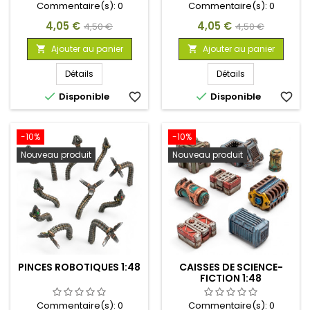
Commentaire(s):
0
Commentaire(s):
0
Prix
Prix
Prix
Prix
4,05 €
4,05 €
4,50 €
4,50 €
de
de
Ajouter au panier
Ajouter au panier


base
base
Détails
Détails


Disponible
favorite_border
Disponible
favorite_border
-10%
-10%
Nouveau produit
Nouveau produit
PINCES ROBOTIQUES 1:48
CAISSES DE SCIENCE-
FICTION 1:48
Commentaire(s):
0
Commentaire(s):
0