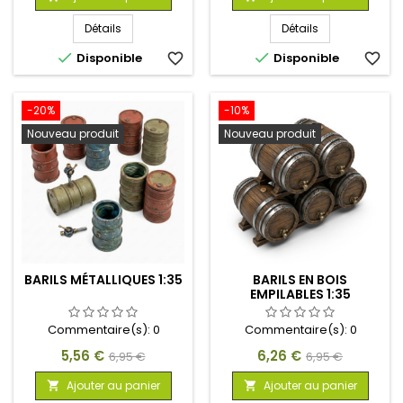
base
base
Détails
Détails


Disponible
favorite_border
Disponible
favorite_border
-20%
-10%
Nouveau produit
Nouveau produit
BARILS MÉTALLIQUES 1:35
BARILS EN BOIS
EMPILABLES 1:35
Commentaire(s):
0
Commentaire(s):
0
Prix
Prix
Prix
Prix
5,56 €
6,26 €
6,95 €
6,95 €
de
de
Ajouter au panier
Ajouter au panier


base
base