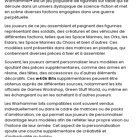
Warhammer® est un jeu populaire de figurines sur table qui se
déroule dans un univers dystopique de science-fiction et met
en scène diverses factions engagées dans une guerre
perpétuelle.
Les joueurs de ce jeu assemblent et peignent des figurines
représentant des soldats, des créatures et des véhicules de
différentes factions, telles que les Space Marines, les Orks, les
Eldars, les Space Marines du Chaos et bien d'autres. Ces
modèles sont présentés dans des matrices en plastique, qui
contiennent diverses pièces à fixer et à assembler.
Souvent, les joueurs aiment personnaliser leurs modèles en
ajoutant des pièces supplémentaires, comme des armes en
résine, des têtes, des accessoires ou d'autres éléments
décoratifs. Ces
w40k Bits
supplémentaires peuvent être
obtenus auprès de différentes sources, notamment les kits
officiels de Games Workshop, Green Stuff World, ou même en
les échangeant ou en les achetant à d'autres joueurs.
Les Warhammer bits compatibles sont souvent vendus
individuellement ou dans le cadre de matrices ou de packs
d'amélioration, ce qui permet aux joueurs de personnaliser
davantage leurs modèles afin de refléter leur propre vision ou
l'histoire de leur armée. Cet aspect de la personnalisation
ajoute une couche supplémentaire de créativité et
d'individualité au hobby.