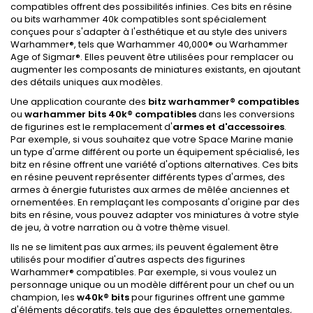
compatibles offrent des possibilités infinies. Ces bits en résine
ou bits warhammer 40k compatibles sont spécialement
conçues pour s'adapter à l'esthétique et au style des univers
Warhammer®, tels que Warhammer 40,000® ou Warhammer
Age of Sigmar®. Elles peuvent être utilisées pour remplacer ou
augmenter les composants de miniatures existants, en ajoutant
des détails uniques aux modèles.
Une application courante des
bitz warhammer
®
compatibles
ou
warhammer bits 40k® compatibles
dans les conversions
de figurines est le remplacement d'
armes et d'accessoires
.
Par exemple, si vous souhaitez que votre Space Marine manie
un type d'arme différent ou porte un équipement spécialisé, les
bitz en résine offrent une variété d'options alternatives. Ces bits
en résine peuvent représenter différents types d'armes, des
armes à énergie futuristes aux armes de mêlée anciennes et
ornementées. En remplaçant les composants d'origine par des
bits en résine, vous pouvez adapter vos miniatures à votre style
de jeu, à votre narration ou à votre thème visuel.
Ils ne se limitent pas aux armes; ils peuvent également être
utilisés pour modifier d'autres aspects des figurines
Warhammer® compatibles. Par exemple, si vous voulez un
personnage unique ou un modèle différent pour un chef ou un
champion, les
w40k® bits
pour figurines offrent une gamme
d'éléments décoratifs, tels que des épaulettes ornementales,