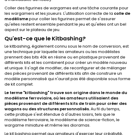
Coller des figurines de wargames est une tâche courante pour
les wargamers et les joueurs. L'utilisation correcte de la
colle de
modélisme
pour coller les figurines permet de s'assurer
qu'elles restent ensemble pendant le jeu et qu'elles ont un bel
aspect sur le plateau de jeu.
Qu'est-ce que le Kitbashing?
Le kitbashing, également connu sous le nom de conversion, est
une technique par laquelle les amateurs ou les modélistes
prennent des bits 40k en résine ou en plastique provenant de
différents kits et les combinent pour créer un modèle nouveau
et unique. Il s'agit de modifier, de reconfigurer et de mélanger
des pièces provenant de différents kits afin de construire un
modèle personnalisé qui n'aurait pas été disponible sous forme
de kit complet.
Le terme "kitbashing" trouve son origine dans le monde du
modélisme ferroviaire, où les amateurs utilisaient des
pièces provenant de différents kits de train pour créer des
wagons ou des structures personnalisés.
Au fil du temps,
cette pratique s'est étendue à d'autres loisirs, tels que le
modélisme ferroviaire, le modélisme de science-fiction, le
wargame miniature et même les dioramas.
Le kit bashing permet aux amateurs d'exercer leur créativité,