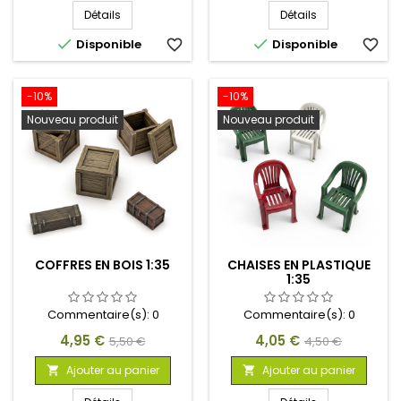
Détails
Détails


Disponible
favorite_border
Disponible
favorite_border
-10%
-10%
Nouveau produit
Nouveau produit
COFFRES EN BOIS 1:35
CHAISES EN PLASTIQUE
1:35
Commentaire(s):
0
Commentaire(s):
0
Prix
Prix
Prix
Prix
4,95 €
4,05 €
5,50 €
4,50 €
de
de
Ajouter au panier
Ajouter au panier


base
base