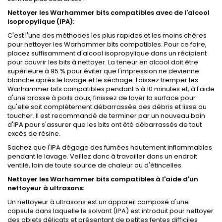
Nettoyer les Warhammer bits
compatibles
avec de l'alcool
isopropylique (IPA):
C'est l'une des méthodes les plus rapides et les moins chères
pour nettoyer les Warhammer bits compatibles. Pour ce faire,
placez suffisamment d'alcool isopropylique dans un récipient
pour couvrir les bits à nettoyer. La teneur en alcool doit être
supérieure à 95 % pour éviter que l'impression ne devienne
blanche après le lavage et le séchage. Laissez tremper les
Warhammer bits compatibles pendant 5 à 10 minutes et, à l'aide
d'une brosse à poils doux, finissez de laver la surface pour
qu'elle soit complètement débarrassée des débris et lisse au
toucher. Il est recommandé de terminer par un nouveau bain
d'IPA pour s'assurer que les bits ont été débarrassés de tout
excès de résine.
Sachez que l'IPA dégage des fumées hautement inflammables
pendant le lavage. Veillez donc à travailler dans un endroit
ventilé, loin de toute source de chaleur ou d'étincelles.
Nettoyer les Warhammer bits
compatibles
à l'aide d'un
nettoyeur à ultrasons:
Un nettoyeur à ultrasons est un appareil composé d'une
capsule dans laquelle le solvant (IPA) est introduit pour nettoyer
des objets délicats et présentant de petites fentes difficiles