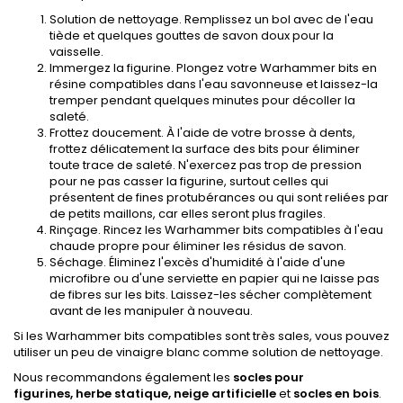
Solution de nettoyage. Remplissez un bol avec de l'eau
tiède et quelques gouttes de savon doux pour la
vaisselle.
Immergez la figurine. Plongez votre Warhammer bits en
résine compatibles dans l'eau savonneuse et laissez-la
tremper pendant quelques minutes pour décoller la
saleté.
Frottez doucement. À l'aide de votre brosse à dents,
frottez délicatement la surface des bits pour éliminer
toute trace de saleté. N'exercez pas trop de pression
pour ne pas casser la figurine, surtout celles qui
présentent de fines protubérances ou qui sont reliées par
de petits maillons, car elles seront plus fragiles.
Rinçage. Rincez les Warhammer bits compatibles à l'eau
chaude propre pour éliminer les résidus de savon.
Séchage. Éliminez l'excès d'humidité à l'aide d'une
microfibre ou d'une serviette en papier qui ne laisse pas
de fibres sur les bits. Laissez-les sécher complètement
avant de les manipuler à nouveau.
Si les Warhammer bits compatibles sont très sales, vous pouvez
utiliser un peu de vinaigre blanc comme solution de nettoyage.
Nous recommandons également les
socles pour
figurines,
herbe statique,
neige artificielle
et
socles en bois
.