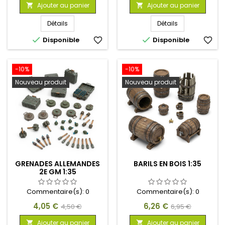
de
de
Ajouter au panier
Ajouter au panier


base
base
Détails
Détails


Disponible
favorite_border
Disponible
favorite_border
-10%
-10%
Nouveau produit
Nouveau produit
GRENADES ALLEMANDES
BARILS EN BOIS 1:35
2E GM 1:35
Commentaire(s):
0
Commentaire(s):
0
Prix
Prix
Prix
Prix
4,05 €
6,26 €
4,50 €
6,95 €
de
de
Ajouter au panier
Ajouter au panier

