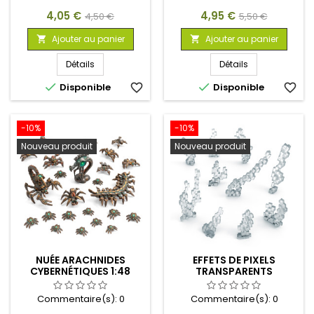
Prix
Prix
Prix
Prix
4,05 €
4,95 €
4,50 €
5,50 €
de
de
Ajouter au panier
Ajouter au panier


base
base
Détails
Détails


Disponible
favorite_border
Disponible
favorite_border
-10%
-10%
Nouveau produit
Nouveau produit
NUÉE ARACHNIDES
EFFETS DE PIXELS
CYBERNÉTIQUES 1:48
TRANSPARENTS
Commentaire(s):
0
Commentaire(s):
0