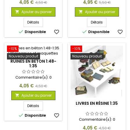
Prix
Prix
Prix
Prix
4,05 €
4,95 €
4,50 €
5,50 €
de
de
Ajouter au panier
Ajouter au panier


base
base
Détails
Détails


Disponible
favorite_border
Disponible
favorite_border
-10%
-10%
Nouveau produit
Nouveau produit
RUINES EN BÉTON 1:48-
1:35
Commentaire(s):
0
Prix
Prix
4,05 €
4,50 €
de
Ajouter au panier

base
LIVRES EN RÉSINE 1:35
Détails

Disponible
favorite_border
Commentaire(s):
0
Prix
Prix
4,05 €
4,50 €