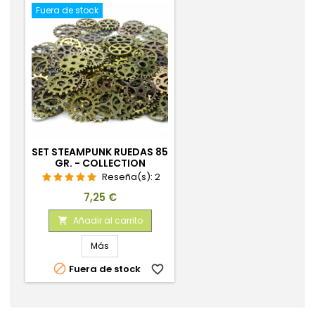
Fuera de stock
SET STEAMPUNK RUEDAS 85
GR. - COLLECTION
Reseña(s):
2
Precio
7,25 €
Añadir al carrito

Más

Fuera de stock
favorite_border