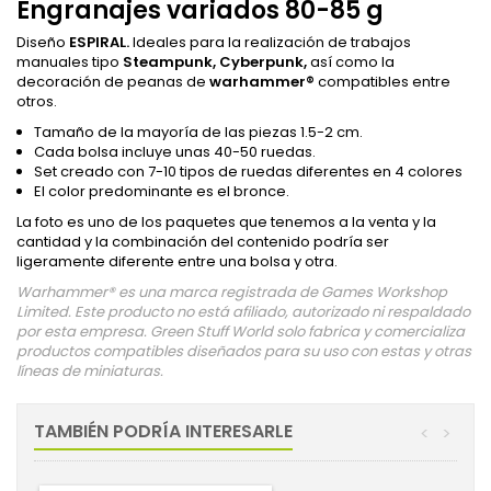
Engranajes variados 80-85 g
Diseño
ESPIRAL.
Ideales para la realización de trabajos
manuales tipo
Steampunk,
Cyberpunk,
así como la
decoración de peanas de
warhammer
®
compatibles entre
otros.
Tamaño de la mayoría de las piezas 1.5-2 cm.
Cada bolsa incluye unas 40-50 ruedas.
Set creado con 7-10 tipos de ruedas diferentes en 4 colores
El color predominante es el bronce.
La foto es uno de los paquetes que tenemos a la venta y la
cantidad y la combinación del contenido podría ser
ligeramente diferente entre una bolsa y otra.
Warhammer® es una marca registrada de Games Workshop
Limited. Este producto no está afiliado, autorizado ni respaldado
por esta empresa. Green Stuff World solo fabrica y comercializa
productos compatibles diseñados para su uso con estas y otras
líneas de miniaturas.
TAMBIÉN PODRÍA INTERESARLE
<
>