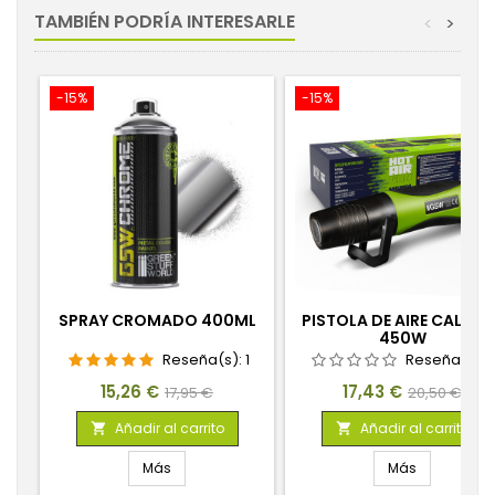
TAMBIÉN PODRÍA INTERESARLE
<
>
-15%
-15%
SPRAY CROMADO 400ML
PISTOLA DE AIRE CALIENT
450W
Reseña(s):
1
Reseña(s):
Precio
Precio
Precio
Precio
15,26 €
17,43 €
17,95 €
20,50 €
base
base
Añadir al carrito
Añadir al carrito


Más
Más