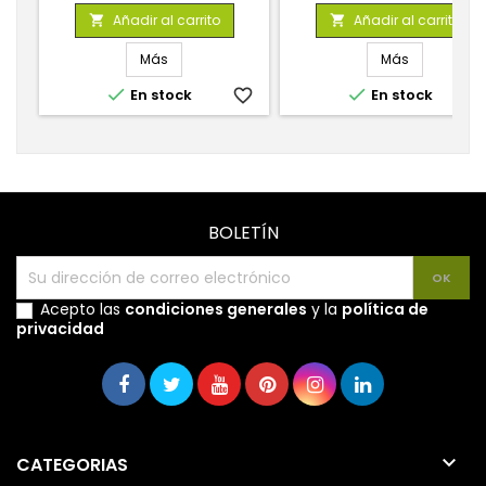
base
base
Añadir al carrito
Añadir al carrito


Más
Más


En stock
favorite_border
En stock
favorite_
BOLETÍN
Acepto las
condiciones generales
y la
política de
privacidad

CATEGORIAS