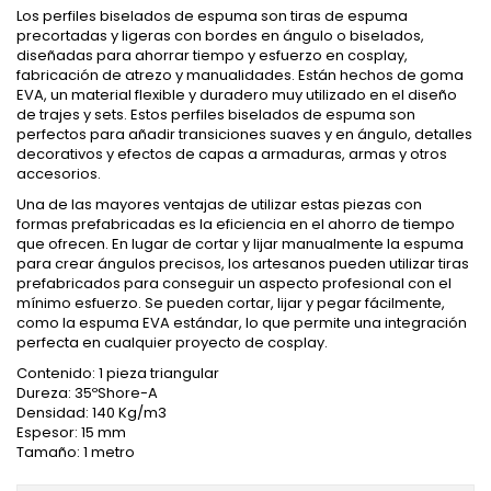
Los perfiles biselados de espuma son tiras de espuma
precortadas y ligeras con bordes en ángulo o biselados,
diseñadas para ahorrar tiempo y esfuerzo en cosplay,
fabricación de atrezo y manualidades. Están hechos de goma
EVA, un material flexible y duradero muy utilizado en el diseño
de trajes y sets. Estos perfiles biselados de espuma son
perfectos para añadir transiciones suaves y en ángulo, detalles
decorativos y efectos de capas a armaduras, armas y otros
accesorios.
Una de las mayores ventajas de utilizar estas piezas con
formas prefabricadas es la eficiencia en el ahorro de tiempo
que ofrecen. En lugar de cortar y lijar manualmente la espuma
para crear ángulos precisos, los artesanos pueden utilizar tiras
prefabricados para conseguir un aspecto profesional con el
mínimo esfuerzo. Se pueden cortar, lijar y pegar fácilmente,
como la espuma EVA estándar, lo que permite una integración
perfecta en cualquier proyecto de cosplay.
Contenido: 1 pieza triangular
Dureza: 35ºShore-A
Densidad: 140 Kg/m3
Espesor: 15 mm
Tamaño: 1 metro