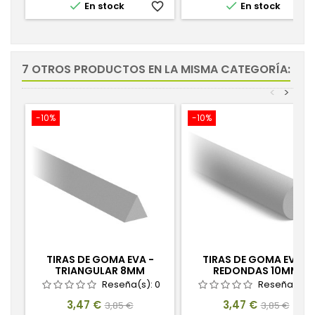


En stock
favorite_border
En stock
favorite_
7 OTROS PRODUCTOS EN LA MISMA CATEGORÍA:
<
>
-10%
-10%
TIRAS DE GOMA EVA -
TIRAS DE GOMA EVA -
TRIANGULAR 8MM
REDONDAS 10MM
Reseña(s):
0
Reseña(s):
Precio
Precio
Precio
Precio
3,47 €
3,47 €
3,85 €
3,85 €