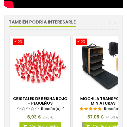
TAMBIÉN PODRÍA INTERESARLE
<
>
-10%
-10%
CRISTALES DE RESINA ROJO
MOCHILA TRANSPORTE
- PEQUEÑOS
MINIATURAS
Reseña(s):
0
Reseña(s):
Precio
Precio
Precio
Precio
6,93 €
67,05 €
7,70 €
74,50 €
base
base
Añadir al carrito
Añadir al carrito

