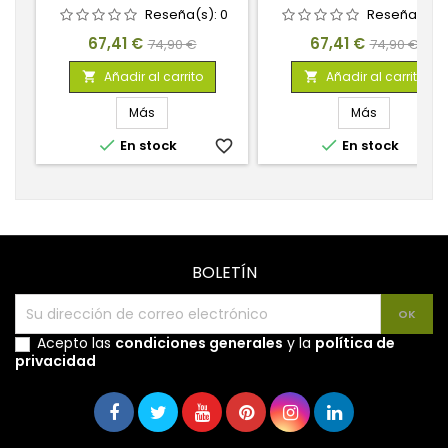
DISTRICT
HOLLOWS
Reseña(s):
0
Reseña(s):
Precio
Precio
Precio
Precio
67,41 €
67,41 €
74,90 €
74,90 €
base
base
Añadir al carrito
Añadir al carrito


Más
Más


En stock
favorite_border
En stock
favorite_
BOLETÍN
Acepto las
condiciones generales
y la
política de
privacidad