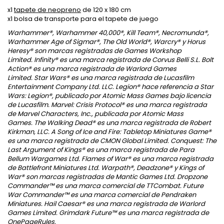
x1
tapete de neopreno
de 120 x 180 cm
x1 bolsa de transporte para el tapete de juego
Warhammer®, Warhammer 40,000®, Kill Team®, Necromunda®,
Warhammer Age of Sigmar®, The Old World®, Warcry® y Horus
Heresy® son marcas registradas de Games Workshop
Limited.
Infinity® es una marca registrada de Corvus Belli S.L.
Bolt
Action® es una marca registrada de Warlord Games
Limited.
Star Wars® es una marca registrada de Lucasfilm
Entertainment Company Ltd. LLC.
Legion® hace referencia a Star
Wars: Legion®, publicado por Atomic Mass Games bajo licencia
de Lucasfilm.
Marvel: Crisis Protocol® es una marca registrada
de Marvel Characters, Inc., publicada por Atomic Mass
Games.
The Walking Dead® es una marca registrada de Robert
Kirkman, LLC.
A Song of Ice and Fire: Tabletop Miniatures Game®
es una marca registrada de CMON Global Limited.
Conquest: The
Last Argument of Kings® es una marca registrada de Para
Bellum Wargames Ltd.
Flames of War® es una marca registrada
de Battlefront Miniatures Ltd.
Warpath®, Deadzone® y Kings of
War® son marcas registradas de Mantic Games Ltd.
Dropzone
Commander™ es una marca comercial de TTCombat.
Future
War Commander™ es una marca comercial de Pendraken
Miniatures.
Hail Caesar® es una marca registrada de Warlord
Games Limited.
Grimdark Future™ es una marca registrada de
OnePageRules.