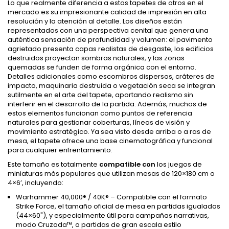
Lo que realmente diferencia a estos tapetes de otros en el
mercado es su impresionante calidad de impresión en alta
resolución y la atención al detalle. Los diseños están
representados con una perspectiva cenital que genera una
auténtica sensación de profundidad y volumen: el pavimento
agrietado presenta capas realistas de desgaste, los edificios
destruidos proyectan sombras naturales, y las zonas
quemadas se funden de forma orgánica con el entorno.
Detalles adicionales como escombros dispersos, cráteres de
impacto, maquinaria destruida o vegetación seca se integran
sutilmente en el arte del tapete, aportando realismo sin
interferir en el desarrollo de la partida. Además, muchos de
estos elementos funcionan como puntos de referencia
naturales para gestionar coberturas, líneas de visión y
movimiento estratégico. Ya sea visto desde arriba o a ras de
mesa, el tapete ofrece una base cinematográfica y funcional
para cualquier enfrentamiento.
Este tamaño es totalmente
compatible con
los juegos de
miniaturas más populares que utilizan mesas de 120×180 cm o
4×6’, incluyendo:
Warhammer 40,000® / 40K® – Compatible con el formato
Strike Force, el tamaño oficial de mesa en partidas igualadas
(44×60"), y especialmente útil para campañas narrativas,
modo Cruzada™, o partidas de gran escala estilo