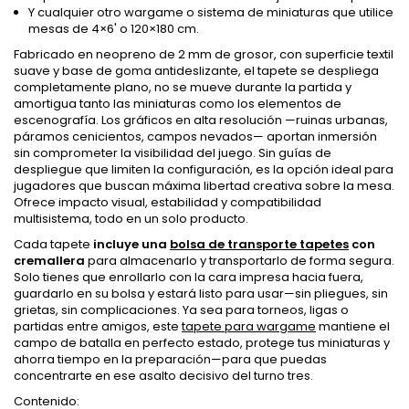
Y cualquier otro wargame o sistema de miniaturas que utilice
mesas de 4×6' o 120×180 cm.
Fabricado en neopreno de 2 mm de grosor, con superficie textil
suave y base de goma antideslizante, el tapete se despliega
completamente plano, no se mueve durante la partida y
amortigua tanto las miniaturas como los elementos de
escenografía. Los gráficos en alta resolución —ruinas urbanas,
páramos cenicientos, campos nevados— aportan inmersión
sin comprometer la visibilidad del juego. Sin guías de
despliegue que limiten la configuración, es la opción ideal para
jugadores que buscan máxima libertad creativa sobre la mesa.
Ofrece impacto visual, estabilidad y compatibilidad
multisistema, todo en un solo producto.
Cada tapete
incluye una
bolsa de transporte tapetes
con
cremallera
para almacenarlo y transportarlo de forma segura.
Solo tienes que enrollarlo con la cara impresa hacia fuera,
guardarlo en su bolsa y estará listo para usar—sin pliegues, sin
grietas, sin complicaciones. Ya sea para torneos, ligas o
partidas entre amigos, este
tapete para wargame
mantiene el
campo de batalla en perfecto estado, protege tus miniaturas y
ahorra tiempo en la preparación—para que puedas
concentrarte en ese asalto decisivo del turno tres.
Contenido: