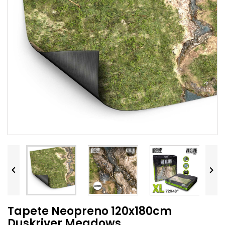


Tapete Neopreno 120x180cm
Duskriver Meadows