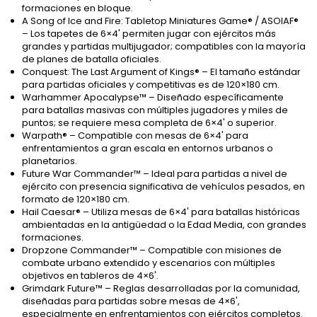
formaciones en bloque.
A Song of Ice and Fire: Tabletop Miniatures Game® / ASOIAF®
– Los tapetes de 6×4' permiten jugar con ejércitos más
grandes y partidas multijugador; compatibles con la mayoría
de planes de batalla oficiales.
Conquest: The Last Argument of Kings® – El tamaño estándar
para partidas oficiales y competitivas es de 120×180 cm.
Warhammer Apocalypse™ – Diseñado específicamente
para batallas masivas con múltiples jugadores y miles de
puntos; se requiere mesa completa de 6×4' o superior.
Warpath® – Compatible con mesas de 6×4' para
enfrentamientos a gran escala en entornos urbanos o
planetarios.
Future War Commander™ – Ideal para partidas a nivel de
ejército con presencia significativa de vehículos pesados, en
formato de 120×180 cm.
Hail Caesar® – Utiliza mesas de 6×4' para batallas históricas
ambientadas en la antigüedad o la Edad Media, con grandes
formaciones.
Dropzone Commander™ – Compatible con misiones de
combate urbano extendido y escenarios con múltiples
objetivos en tableros de 4×6'.
Grimdark Future™ – Reglas desarrolladas por la comunidad,
diseñadas para partidas sobre mesas de 4×6',
especialmente en enfrentamientos con ejércitos completos.