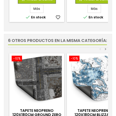
Más
Más


En stock
favorite_border
En stock
favorite_
6 OTROS PRODUCTOS EN LA MISMA CATEGORÍA:
<
>
-10%
-10%
TAPETE NEOPRENO
TAPETE NEOPRENO
120X180CM GROUND ZERO
120X180CM BLIZZARD