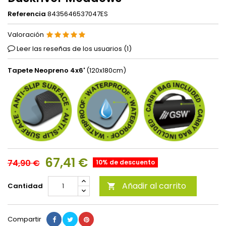
Referencia
8435646537047ES
Valoración
Leer las reseñas de los usuarios (
1
)
Tapete Neopreno 4x6'
(120x180cm)
67,41 €
74,90 €
10% de descuento
Añadir al carrito
Cantidad

Compartir