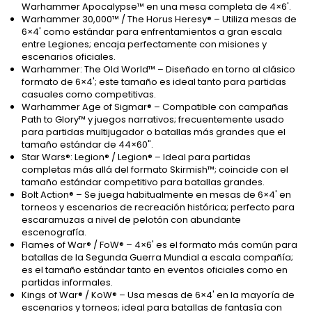
Warhammer Apocalypse™ en una mesa completa de 4×6'.
Warhammer 30,000™ / The Horus Heresy® – Utiliza mesas de
6×4' como estándar para enfrentamientos a gran escala
entre Legiones; encaja perfectamente con misiones y
escenarios oficiales.
Warhammer: The Old World™ – Diseñado en torno al clásico
formato de 6×4'; este tamaño es ideal tanto para partidas
casuales como competitivas.
Warhammer Age of Sigmar® – Compatible con campañas
Path to Glory™ y juegos narrativos; frecuentemente usado
para partidas multijugador o batallas más grandes que el
tamaño estándar de 44×60".
Star Wars®: Legion® / Legion® – Ideal para partidas
completas más allá del formato Skirmish™; coincide con el
tamaño estándar competitivo para batallas grandes.
Bolt Action® – Se juega habitualmente en mesas de 6×4' en
torneos y escenarios de recreación histórica; perfecto para
escaramuzas a nivel de pelotón con abundante
escenografía.
Flames of War® / FoW® – 4×6' es el formato más común para
batallas de la Segunda Guerra Mundial a escala compañía;
es el tamaño estándar tanto en eventos oficiales como en
partidas informales.
Kings of War® / KoW® – Usa mesas de 6×4' en la mayoría de
escenarios y torneos; ideal para batallas de fantasía con