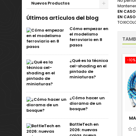
No perfor
Nuevos Productos
Mantener
EN CASO
Últimos artículos del blog
EN CASO
TOXICOLOG
Cómo empezar en
el modelismo
TAMB
ferroviario en 8
pasos
-10%
¿Qué es la técnica
cel-shading en el
pintado de
miniaturas?
¿Cómo hacer un
diorama de un
bosque?
MA
BattleTech en
2026: nuevas
cajas, nuevo