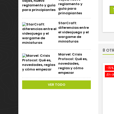
reglamento y
guía para
principiantes
StarCraft:
diferencias entre
el videojuego y el
wargame de
miniaturas
8 OT
Marvel: Crisis
Protocol: Qué es,
novedades,
reglas y cómo
-15%
empezar
¡En o
VER TODO