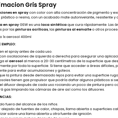
imacion Gris Spray
ciones en spray
con color con alta concentración de pigmento y ex
 plástico o resina, con un acabado mate autonivelante, resistente y
a en spray
GSW es una
laca sintética
que cura rápidamente. Las á
s por las
pinturas acrílicas
, las
pinturas al esmalte
o otros proce
o 1x aerosol 400ml
 EMPLEO:
ien el spray antes de cada uso.
 con oscilaciones de izquierda a derecha para asegurar una aplicac
ga el
aerosol
al menos a 20-30 centímetros de la superficie que dese
ente por toda la superficie. Si tiene que acceder a áreas difíciles
nte para evitar acumulaciones y goteos.
que la pintura desde demasiado lejos para evitar una superficie rug
osoles tienen gas propulsor que podría dañar algunos plásticos si 
 el difusor después de cada uso rociando un poco de pintura pero c
rá gas limpiando las cámaras de aire así como los difusores.
NCIAS:
o fuera del alcance de los niños.
alejado de fuentes de calor, chispas, llama abierta o superficies cal
izar sobre una llama abierta u otra fuente de ignición.