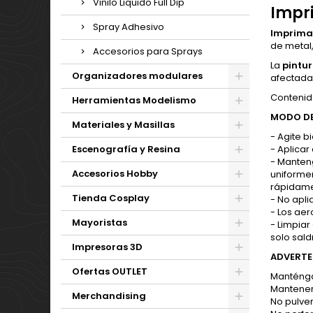
Vinilo Liquido Full Dip
Impr
Spray Adhesivo
Imprima
de metal,
Accesorios para Sprays
La
pintur
Organizadores modulares
afectada
Contenid
Herramientas Modelismo
MODO DE
Materiales y Masillas
- Agite b
Escenografía y Resina
- Aplicar
- Manten
Accesorios Hobby
uniformem
rápidame
Tienda Cosplay
- No apli
- Los aer
Mayoristas
- Limpiar
solo sald
Impresoras 3D
ADVERTE
Ofertas OUTLET
Manténgal
Mantener 
Merchandising
No pulver