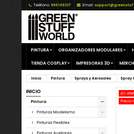
Teléfono:
965145107
Email:
support@greenstuf
A
C
I
add_circle_outline
De
No
PINTURA
ORGANIZADORES MODULARES
TIENDA COSPLAY
IMPRESORAS 3D
MERCH
Inicio
Pintura
Sprays y Aerosoles
Spray 
INICIO
¡En ofer
Precio 
Pintura
Pinturas Modelismo
Pinturas Flexibles
Pinturas Auxiliares