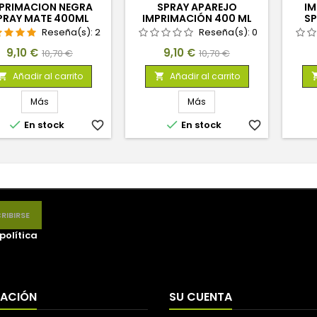
PRIMACION NEGRA
SPRAY APAREJO
IM
PRAY MATE 400ML
IMPRIMACIÓN 400 ML
SP
Reseña(s):
2
Reseña(s):
0
Precio
Precio
Precio
Precio
9,10 €
9,10 €
10,70 €
10,70 €
base
base
Añadir al carrito
Añadir al carrito


Más
Más


En stock
favorite_border
En stock
favorite_border
política
MACIÓN
SU CUENTA