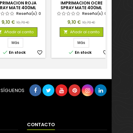
PRIMACION ROJA
IMPRIMACION OCRE
IMP
RAY MATE 400ML
SPRAY MATE 400ML
SPR
Reseña(s):
0
Reseña(s):
0
Precio
Precio
Precio
Precio
9,10 €
9,10 €
10,70 €
10,70 €
base
base
Añadir al carrito
Añadir al carrito


Más
Más


En stock
favorite_border
En stock
favorite_border
SÍGUENOS
CONTACTO