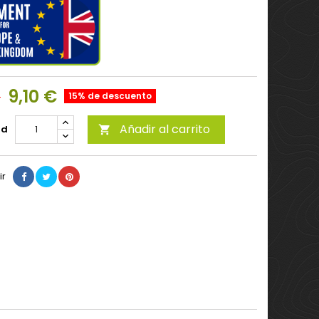
9,10 €
€
15% de descuento
Añadir al carrito
ad

ir