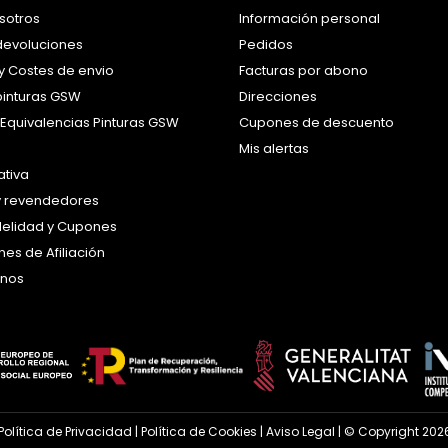
sotros
Información personal
 devoluciones
Pedidos
y Costes de envio
Facturas por abono
pinturas GSW
Direcciones
 Equivalencias Pinturas GSW
Cupones de descuento
Mis alertas
tiva
y revendedores
idelidad y Cupones
es de Afiliación
anos
Política de Privacidad
|
Política de Cookies
|
Aviso Legal
| © Copyright 2026