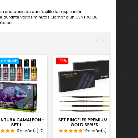
n una posición que facilite la respiración.
durante varios minutos. Llamar a un CENTRO DE
médico.
<
>
 de stock
-10%
PINTURA CAMALEON -
SET PINCELES PREMIUM -
SET 1
GOLD SERIES
Reseña(s):
7
Reseña(s):
4