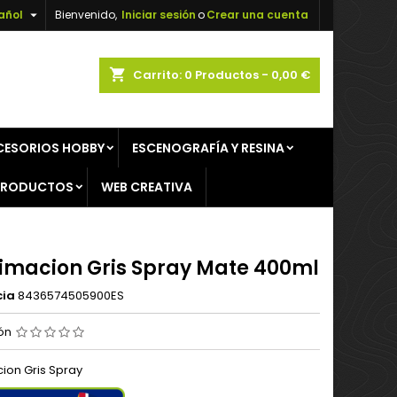

añol
Bienvenido,
Iniciar sesión
o
Crear una cuenta
×
×
×
shopping_cart
Carrito:
0
Productos - 0,00 €
CESORIOS HOBBY
ESCENOGRAFÍA Y RESINA
n
PRODUCTOS
WEB CREATIVA
s
imacion Gris Spray Mate 400ml
cia
8436574505900ES
ión
ion Gris Spray