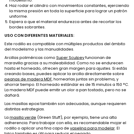
modelismo.
Haz rodar el cilindro con movimientos constantes, ejerciendo
la misma presión en toda la superficie para lograr un patrón
uniforme.
Espera a que el material endurezca antes de recortar los
bordes sobrantes.
USO CON DIFERENTES MATERIALES:
Este rodillo es compatible con múltiples productos del ámbito
del modelismo y las manualidades.
Arcillas poliméricas como
Super Sculpey
funcionan de
maravilla gracias a su maleabilidad. Como no se endurecen
hasta el horneado, ofrecen gran margen para ajustes. Si estás
creando bases, puedes aplicar la arcilla directamente sobre
peanas de madera MDF
, hornearlas juntas sin problema, y
ahorrar tiempo. El horneado estándar es de 15 minutos a 150 °C.
La madera MDF puede emitir un olor a pan tostado, pero no se
dañará.
Las masillas epoxi también son adecuadas, aunque requieren
distintas estrategias.
La
masilla verde
(Green Stuff), por ejemplo, tiene una alta
adherencia. Para trabajar con ella, es recomendable mojar el
rodillo o aplicar una fina capa de
vaselina para modelar
. El
talco también es útil para reducir el pegado.