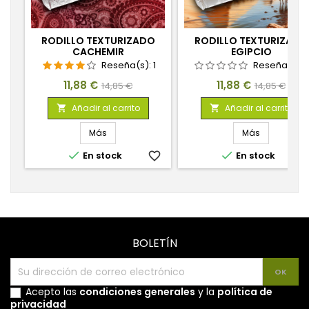
RODILLO TEXTURIZADO
RODILLO TEXTURIZADO
CACHEMIR
EGIPCIO
Reseña(s):
1
Reseña(s):
Precio
Precio
Precio
Precio
11,88 €
11,88 €
14,85 €
14,85 €
base
base
Añadir al carrito
Añadir al carrito


Más
Más


En stock
favorite_border
En stock
favorite_
BOLETÍN
Acepto las
condiciones generales
y la
política de
privacidad