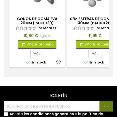
CONOS DE GOMA EVA
SEMIESFERAS DE GOMA E
20MM (PACK X10)
30MM (PACK X20)
Reseña(s):
0
Reseña(s):
Precio
Precio
Precio
10,80 €
11,95 €
12,00 €
base
Añadir al carrito
Añadir al carrito


Más
Más


En stock
favorite_border
En stock
favorite_
BOLETÍN
Acepto las
condiciones generales
y la
política de