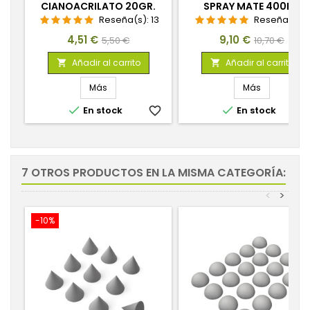
CIANOACRILATO 20GR.
SPRAY MATE 400ML
Reseña(s):
13
Reseña(s):
Precio
Precio
Precio
Precio
4,51 €
9,10 €
5,50 €
10,70 €
base
base
Añadir al carrito
Añadir al carrito


Más
Más


En stock
favorite_border
En stock
favorite_
7 OTROS PRODUCTOS EN LA MISMA CATEGORÍA:
<
>
-10%