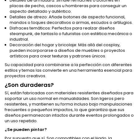
Detalles de armadura: Simule remaches o botones en
placas de pecho, cascos u hombreras para conseguir un
aspecto detallado y auténtico.
Detalles de atrezo: Añade botones de aspecto funcional,
mandos o toques decorativos a armas, escudos o artilugios.
Disfraces temáticos: Perfectos para realzar diseños
steampunk, de fantasía o futuristas con estética mecánica o
industrial.
Decoración del hogar y bricolaje: Más allá del cosplay,
pueden incorporarse a diseños de muebles o proyectos
artísticos para crear texturas y patrones únicos.
Su capacidad para combinarse a la perfección con diferentes
estilos y temas las convierte en una herramienta esencial para
proyectos creativos.
¿Son duraderas?
Sí, están fabricadas con materiales resistentes diseñados para
soportar un uso normal en manualidades. Son ligeros pero
resistentes, y mantienen su forma incluso bajo manipulaciones
frecuentes o pequeños impactos, lo que garantiza que sus
diseños permanezcan intactos durante eventos prolongados o
un uso repetido.
¿Se pueden pintar?
Por supuesto que sí. Son compatibles con el lijado, la