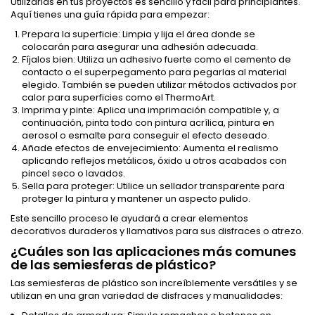
Utilizarlas en tus proyectos es sencillo y fácil para principiantes.
Aquí tienes una guía rápida para empezar:
Prepara la superficie: Limpia y lija el área donde se
colocarán para asegurar una adhesión adecuada.
Fíjalos bien: Utiliza un adhesivo fuerte como el cemento de
contacto o el superpegamento para pegarlas al material
elegido. También se pueden utilizar métodos activados por
calor para superficies como el ThermoArt.
Imprima y pinte: Aplica una imprimación compatible y, a
continuación, pinta todo con pintura acrílica, pintura en
aerosol o esmalte para conseguir el efecto deseado.
Añade efectos de envejecimiento: Aumenta el realismo
aplicando reflejos metálicos, óxido u otros acabados con
pincel seco o lavados.
Sella para proteger: Utilice un sellador transparente para
proteger la pintura y mantener un aspecto pulido.
Este sencillo proceso le ayudará a crear elementos
decorativos duraderos y llamativos para sus disfraces o atrezo.
¿Cuáles son las aplicaciones más comunes
de las semiesferas de plástico?
Las semiesferas de plástico son increíblemente versátiles y se
utilizan en una gran variedad de disfraces y manualidades: