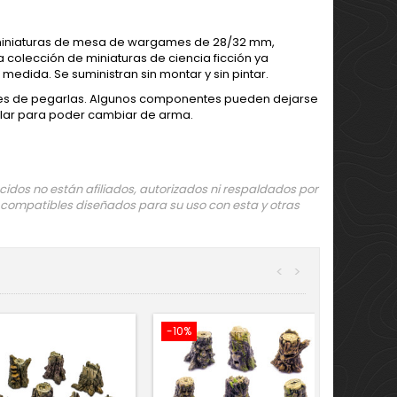
s miniaturas de mesa de wargames de 28/32 mm,
a colección de miniaturas de ciencia ficción ya
edida. Se suministran sin montar y sin pintar.
tes de pegarlas. Algunos componentes pueden dejarse
ilar para poder cambiar de arma.
dos no están afiliados, autorizados ni respaldados por
 compatibles diseñados para su uso con esta y otras
<
>
-10%