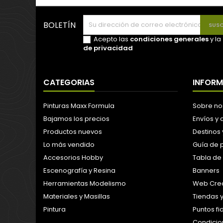
BOLETÍN
Acepto las
condiciones generales
y la
de privacidad
CATEGORIAS
INFOR
Pinturas Maxx Formula
Sobre no
Bajamos los precios
Envíos y
Productos nuevos
Destinos 
Lo más vendido
Guía de 
Accesorios Hobby
Tabla de
Escenografía y Resina
Banners
Herramientas Modelismo
Web Crea
Materiales y Masillas
Tiendas 
Pintura
Puntos f
Condicion