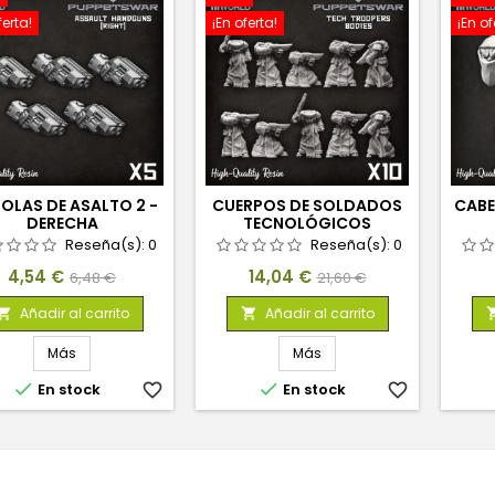
ferta!
¡En oferta!
¡En of
TOLAS DE ASALTO 2 -
CUERPOS DE SOLDADOS
CABE
DERECHA
TECNOLÓGICOS
Reseña(s):
0
Reseña(s):
0
Precio
Precio
Precio
Precio
4,54 €
14,04 €
6,48 €
21,60 €
base
base
Añadir al carrito
Añadir al carrito


Más
Más


En stock
favorite_border
En stock
favorite_border