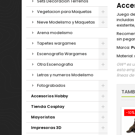
Sets Decoracion Terrenos
Acces
Vegetacion para Maquetas
Juego de
incluidas
Nieve Modelismo y Maquetas
existente
Arena modelismo
Recomend
sin pega
Tapetes wargames
Marca:
P
Escenografía Wargames
Material:
Otra Escenografia
GW® es un
esta empr
Letras y numeros Modelismo
líneas de
Fotograbados
TAMB
Accesorios Hobby
Tienda Cosplay
-10%
Mayoristas
Impresoras 3D