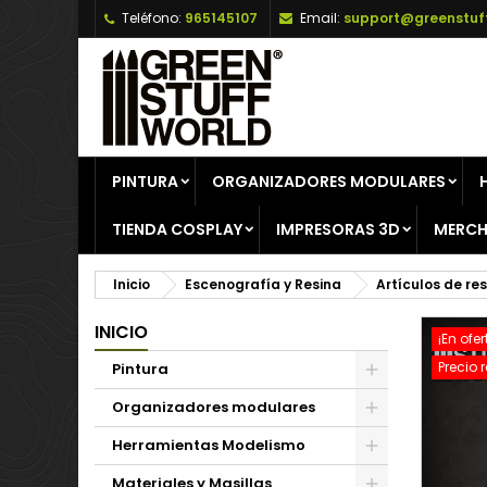
Teléfono:
965145107
Email:
support@greenstuf
A
C
I
add_circle_outline
De
No
PINTURA
ORGANIZADORES MODULARES
TIENDA COSPLAY
IMPRESORAS 3D
MERCH
Inicio
Escenografía y Resina
Artículos de re
INICIO
¡En ofer
Precio 
Pintura
Organizadores modulares
Herramientas Modelismo
Materiales y Masillas