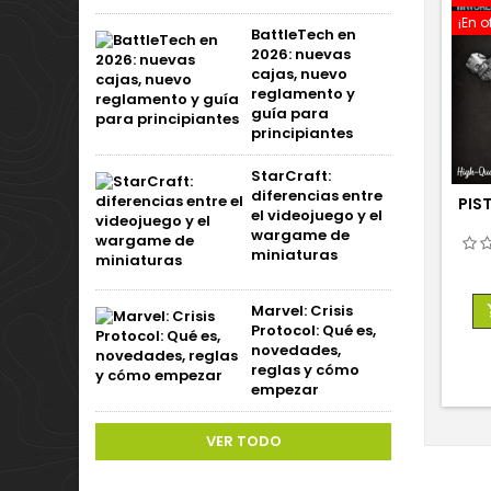
¡En o
BattleTech en
2026: nuevas
cajas, nuevo
reglamento y
guía para
principiantes
StarCraft:
diferencias entre
PIS
el videojuego y el
wargame de
miniaturas
Marvel: Crisis
Protocol: Qué es,
novedades,
reglas y cómo
empezar
VER TODO