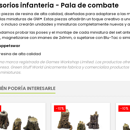
orios infanteria - Pala de combate
 piezas de resina de alta calidad, diseñadas para adaptarse a la
 las miniaturas de GW®. Estas piezas añadirán un toque creativo a un
, o incluso crearán unidades y miniaturas completamente nuevas y a m
amos probar las poses y el montaje de cada miniatura del set an
r, magnetizarse con imanes de 2x1mm, o sujetarse con Blu-Tac o sim
uppetswar
 resina de alta calidad
a marca registrada de Games Workshop Limited. Los productos ofreci
esa. Green Stuff World únicamente fabrica y comercializa productos
 miniaturas.
IÉN PODRÍA INTERESARLE
-10%
-10%