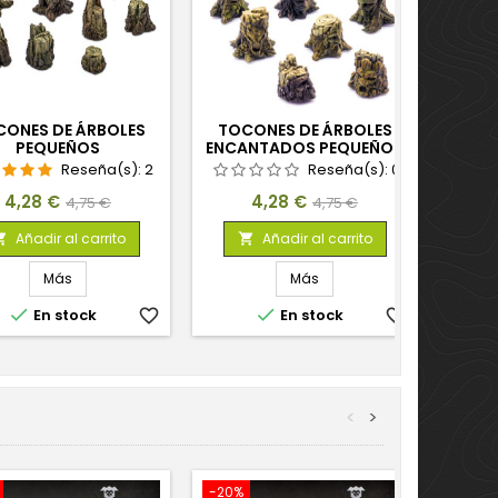
ONES DE ÁRBOLES
TOCONES DE ÁRBOLES
PEQUEÑOS
ENCANTADOS PEQUEÑOS
Reseña(s):
2
Reseña(s):
0
Precio
Precio
Precio
Precio
4,28 €
4,28 €
4,75 €
4,75 €
base
base
Añadir al carrito
Añadir al carrito


Más
Más


En stock
favorite_border
En stock
favorite_border
<
>
-20%
-20%