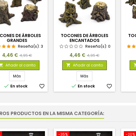
CONES DE ÁRBOLES
TOCONES DE ÁRBOLES
TOC
GRANDES
ENCANTADOS
Reseña(s):
3
Reseña(s):
0
Precio
Precio
Precio
Precio
4,46 €
4,46 €
4,95 €
4,95 €
base
base
Añadir al carrito
Añadir al carrito


Más
Más


En stock
favorite_border
En stock
favorite_border
TROS PRODUCTOS EN LA MISMA CATEGORÍA:
%
-35%
-20%