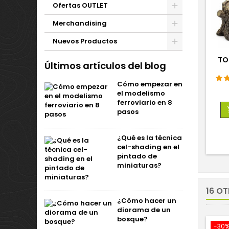
Ofertas OUTLET
Merchandising
Nuevos Productos
TO
Últimos artículos del blog
Cómo empezar en
el modelismo
ferroviario en 8
pasos
¿Qué es la técnica
cel-shading en el
pintado de
miniaturas?
16 O
¿Cómo hacer un
diorama de un
bosque?
-30