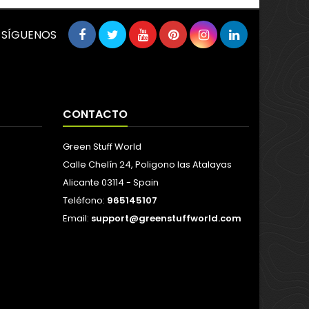
SÍGUENOS
CONTACTO
Green Stuff World
Calle Chelín 24, Poligono las Atalayas
Alicante 03114 - Spain
Teléfono:
965145107
Email:
support@greenstuffworld.com