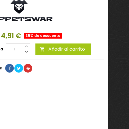
4,91 €
35% de descuento
Añadir al carrito
ad

ir