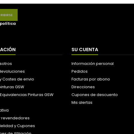
política
MACIÓN
SU CUENTA
sotros
Información personal
 devoluciones
Pedidos
y Costes de envio
Facturas por abono
pinturas GSW
Direcciones
 Equivalencias Pinturas GSW
Cupones de descuento
Mis alertas
tiva
y revendedores
idelidad y Cupones
es de Afiliación