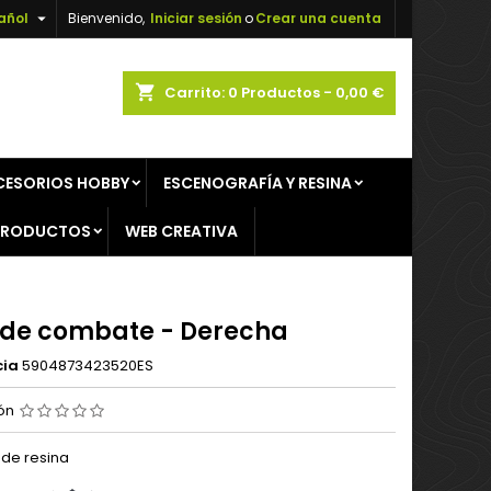

añol
Bienvenido,
Iniciar sesión
o
Crear una cuenta
×
×
×
shopping_cart
Carrito:
0
Productos - 0,00 €
CESORIOS HOBBY
ESCENOGRAFÍA Y RESINA
n
PRODUCTOS
WEB CREATIVA
s
 de combate - Derecha
cia
5904873423520ES
ión
 de resina