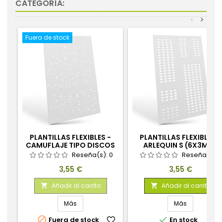
CATEGORÍA:
<
>
Fuera de stock
PLANTILLAS FLEXIBLES -
PLANTILLAS FLEXIBLES -
CAMUFLAJE TIPO DISCOS
ARLEQUIN S (6X3MM)
(VARIOS TAMAÑOS)
Reseña(s):
0
Reseña(s):
Precio
Precio
3,55 €
3,55 €
Añadir al carrito
Añadir al carrito


Más
Más


Fuera de stock
favorite_border
En stock
favorite_