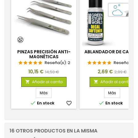
PINZAS PRECISIÓN ANTI-
ABLANDADOR DE CALCA
MAGNÉTICAS
Reseña(s):
2
Reseña(s):
1
Precio
Precio
Precio
Precio
10,15 €
2,69 €
14,50 €
2,99 €
base
base
Añadir al carrito
Añadir al carrito


Más
Más


En stock
favorite_border
En stock
favorite_
16 OTROS PRODUCTOS EN LA MISMA