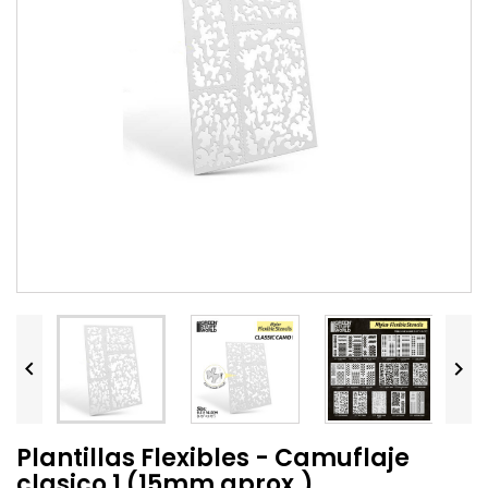


Plantillas Flexibles - Camuflaje
clasico 1 (15mm aprox.)