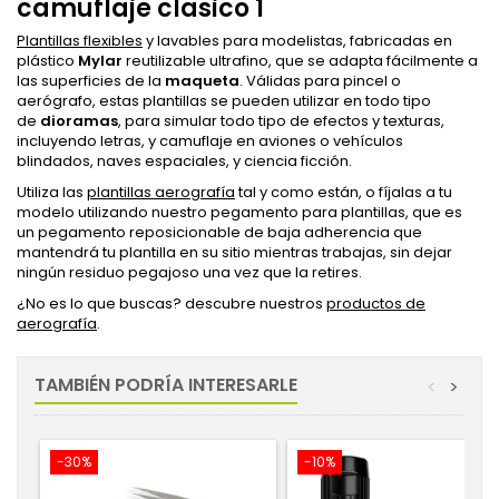
camuflaje clasico 1
Plantillas flexibles
y lavables para modelistas, fabricadas en
plástico
Mylar
reutilizable ultrafino, que se adapta fácilmente a
las superficies de la
maqueta
. Válidas para pincel o
aerógrafo, estas plantillas se pueden utilizar en todo tipo
de
dioramas
, para simular todo tipo de efectos y texturas,
incluyendo letras, y camuflaje en aviones o vehículos
blindados, naves espaciales, y ciencia ficción.
Utiliza las
plantillas aerografía
tal y como están, o fíjalas a tu
modelo utilizando nuestro pegamento para plantillas, que es
un pegamento reposicionable de baja adherencia que
mantendrá tu plantilla en su sitio mientras trabajas, sin dejar
ningún residuo pegajoso una vez que la retires.
¿No es lo que buscas? descubre nuestros
productos de
aerografía
.
TAMBIÉN PODRÍA INTERESARLE
<
>
-30%
-10%