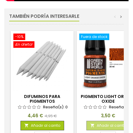
TAMBIÉN PODRÍA INTERESARLE
<
>
-10%
Fuera de stock
¡En oferta!
DIFUMINOS PARA
PIGMENTO LIGHT ORANG
PIGMENTOS
OXIDE
Reseña(s):
0
Reseña(s):
Precio
Precio
Precio
4,46 €
3,50 €
4,95 €
base
Añadir al carrito
Añadir al carrito

