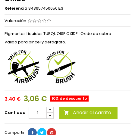
Referencia
8436574506501ES
Valoración
Pigmentos Liquidos TURQUOISE OXIDE | Oxido de cobre
Válido para pincel y aerógrafo.
3,06 €
3,40 €
10% de descuento
Añadir al carrito
Cantidad

Compartir