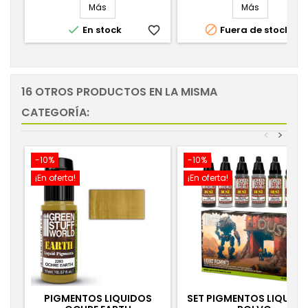
Más
Más


En stock
favorite_border
Fuera de stock
favorite_
16 OTROS PRODUCTOS EN LA MISMA
CATEGORÍA:
<
>
-10%
-10%
¡En oferta!
¡En oferta!
PIGMENTOS LIQUIDOS
SET PIGMENTOS LIQUID