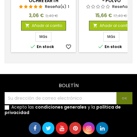
OCHRE EARTH
- POLVO
Reseña(s):
1
Reseña(s):
Precio
Precio
Precio
Precio
3,06 €
15,66 €
3,40 €
17,40 €
base
base
Añadir al carrito
Añadir al carrito


Más
Más


En stock
favorite_border
En stock
favorite_
BOLETÍN
Acepto las
condiciones generales
y la
política de
privacidad