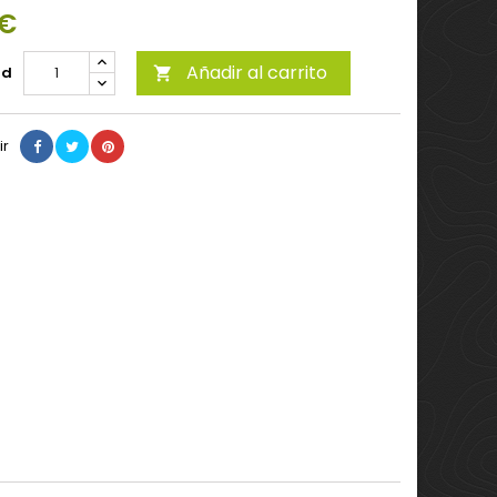
 €
Añadir al carrito
ad

ir