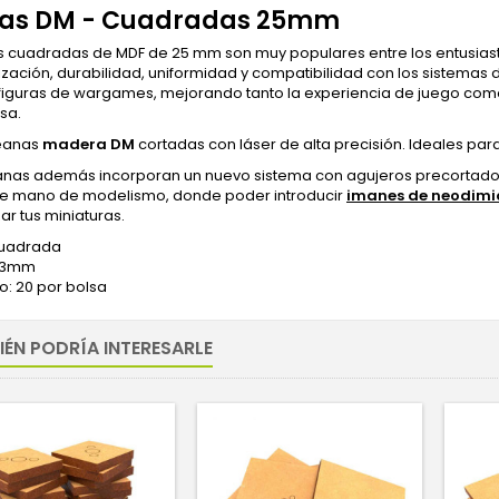
as DM - Cuadradas 25mm
s cuadradas de MDF de 25 mm son muy populares entre los entusiasta
zación, durabilidad, uniformidad y compatibilidad con los sistemas
figuras de wargames, mejorando tanto la experiencia de juego como 
sa.
eanas
madera DM
cortadas con láser de alta precisión. Ideales par
anas además incorporan un nuevo sistema con agujeros precortados
de mano de modelismo, donde poder introducir
imanes de neodimi
r tus miniaturas.
Cuadrada
: 3mm
o: 20 por bolsa
IÉN PODRÍA INTERESARLE