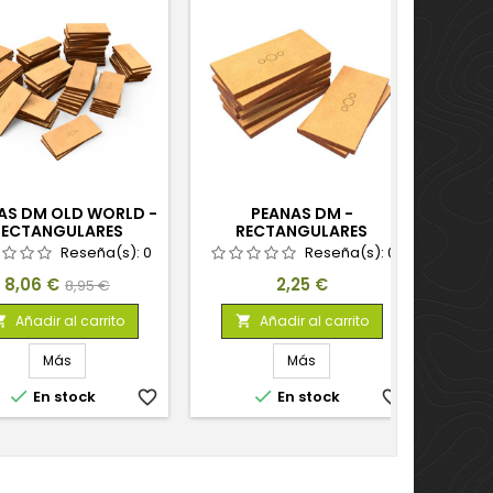
AS DM OLD WORLD -
PEANAS DM -
PEAN
RECTANGULARES
RECTANGULARES
R
60MM (PACK X100)
25X50MM
Reseña(s):
0
Reseña(s):
0
Precio
Precio
Precio
8,06 €
2,25 €
8,95 €
base
Añadir al carrito
Añadir al carrito


Más
Más


En stock
favorite_border
En stock
favorite_border