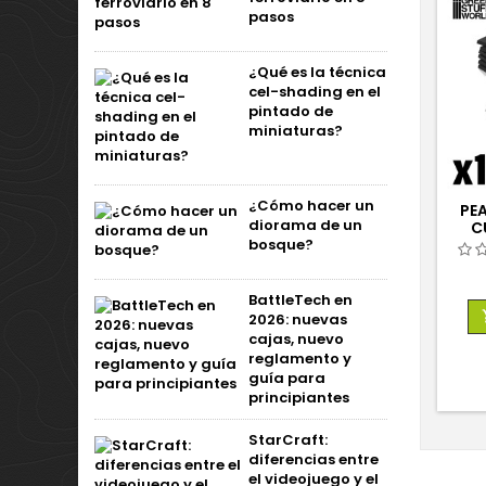
pasos
¿Qué es la técnica
cel-shading en el
pintado de
miniaturas?
¿Cómo hacer un
PEA
diorama de un
C
bosque?
BattleTech en
2026: nuevas
cajas, nuevo
reglamento y
guía para
principiantes
StarCraft:
diferencias entre
el videojuego y el