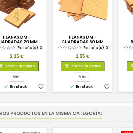
PEANAS DM -
PEANAS DM -
UADRADAS 20 MM
CUADRADAS 50 MM
Reseña(s):
0
Reseña(s):
0
Precio
Precio
2,25 €
2,55 €
Añadir al carrito
Añadir al carrito


Más
Más


En stock
favorite_border
En stock
favorite_border
TROS PRODUCTOS EN LA MISMA CATEGORÍA: