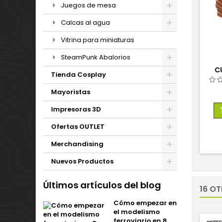
Juegos de mesa
Calcas al agua
Vitrina para miniaturas
SteamPunk Abalorios
C
Tienda Cosplay
Mayoristas
Impresoras 3D
Ofertas OUTLET
Merchandising
Nuevos Productos
Últimos artículos del blog
16 O
Cómo empezar en
el modelismo
ferroviario en 8