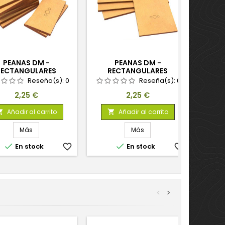
PEANAS DM -
PEANAS DM -
RECTANGULARES
RECTANGULARES
25X50MM
100X50MM
Reseña(s):
0
Reseña(s):
0
Precio
Precio
2,25 €
2,25 €
Añadir al carrito
Añadir al carrito


Más
Más


En stock
favorite_border
En stock
favorite_border
<
>