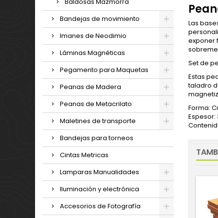
Baldosas Mazmorra
Pean
Bandejas de movimiento
Las base
personali
Imanes de Neodimio
exponer 
sobreme
Láminas Magnéticas
Set de p
Pegamento para Maquetas
Estas pe
taladro 
Peanas de Madera
magnetiza
Peanas de Metacrilato
Forma: 
Espesor
Maletines de transporte
Contenid
Bandejas para torneos
TAMB
Cintas Metricas
Lamparas Manualidades
Iluminación y electrónica
Accesorios de Fotografía