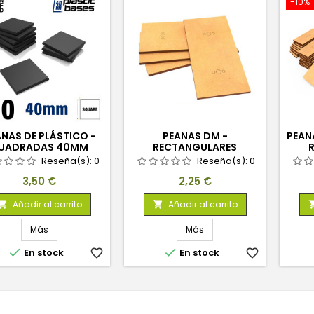
-10%
NAS DE PLÁSTICO -
PEANAS DM -
PEAN
UADRADAS 40MM
RECTANGULARES
100X50MM
30X
Reseña(s):
0
Reseña(s):
0
Precio
Precio
3,50 €
2,25 €
Añadir al carrito
Añadir al carrito


Más
Más


En stock
favorite_border
En stock
favorite_border