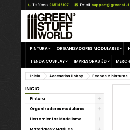
Teléfono:
965145107
Email:
support@greenstuf
A
C
I
add_circle_outline
De
No
PINTURA
ORGANIZADORES MODULARES
TIENDA COSPLAY
IMPRESORAS 3D
MERCH
Inicio
Accesorios Hobby
Peanas Miniaturas
INICIO
Pintura
Organizadores modulares
Herramientas Modelismo
Materiales y Masillas