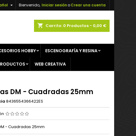

añol
Bienvenido,
Iniciar sesión
o
Crear una cuenta
×
×
×
shopping_cart
Carrito:
0
Productos - 0,00 €
CESORIOS HOBBY
ESCENOGRAFÍA Y RESINA
n
PRODUCTOS
WEB CREATIVA
s
as DM - Cuadradas 25mm
cia
8436554366422ES
ión
DM - Cuadradas 25mm