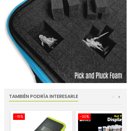
TAMBIÉN PODRÍA INTERESARLE
<
>
-15%
-30%