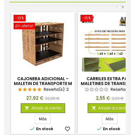
<
>
-15%
-15%
¡En oferta!
CAJONERA ADICIONAL -
CARRILES EXTRA PARA
MALETIN DE TRANSPORTE M
MALETINES DE TRANSPOR
DE MINIATURAS
Reseña(s):
2
Reseña(s):
Precio
Precio
Precio
Precio
27,92 €
2,55 €
32,85 €
3,00 €
base
base
Añadir al carrito
Añadir al carrito


Más
Más


En stock
favorite_border
En stock
favorite_