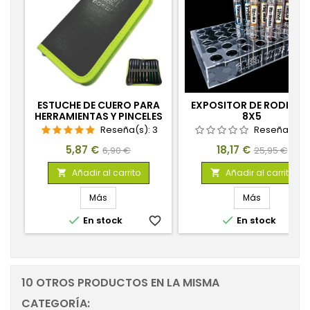
ESTUCHE DE CUERO PARA
EXPOSITOR DE RODILLO
HERRAMIENTAS Y PINCELES
8X5
Reseña(s):
3
Reseña(s):
Precio
Precio
Precio
Precio
5,87 €
18,17 €
6,90 €
25,95 €
base
base
Añadir al carrito
Añadir al carrito


Más
Más


En stock
favorite_border
En stock
favorite_
10 OTROS PRODUCTOS EN LA MISMA
CATEGORÍA: