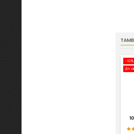
TAMB
-10%
¡En o
1