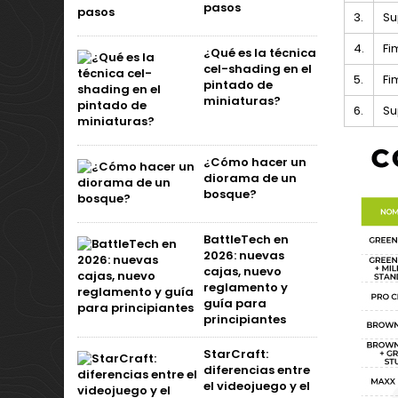
pasos
3.
Su
4.
Fi
¿Qué es la técnica
cel-shading en el
5.
Fi
pintado de
miniaturas?
6.
Su
¿Cómo hacer un
diorama de un
bosque?
BattleTech en
2026: nuevas
cajas, nuevo
reglamento y
guía para
principiantes
StarCraft:
diferencias entre
el videojuego y el