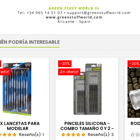
IÉN PODRÍA INTERESARLE
-30%
-20%
ferta!
¡En oferta!
0X LANCETAS PARA
PINCELES SILICONA -
ROD
MODELAR
COMBO TAMAÑO 0 Y 2 -
NEGRO FIRM
Reseña(s):
1
Reseña(s):
3