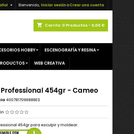

añol
Bienvenido,
Iniciar sesión
o
Crear una cuenta
×
×
×
shopping_cart
Carrito:
0
Productos - 0,00 €
CESORIOS HOBBY
ESCENOGRAFÍA Y RESINA
n
PRODUCTOS
WEB CREATIVA
s
 Professional 454gr - Cameo
cia
4007817096888ES
ión
fessional 454gr para esculpir y moldear.