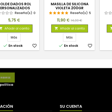
OLDE DADOS ROL
MASILLA DE SILICONA
PERSONALIZADOS
VIOLETA 200GR
Reseña(s):
0
Reseña(s):
5
Precio
Precio
Precio
5,75 €
11,90 €
14,00 €
base
Añadir al carrito
Añadir al carrito


Más
Más


En stock
favorite_border
En stock
favorite_border
política
MACIÓN
SU CUENTA