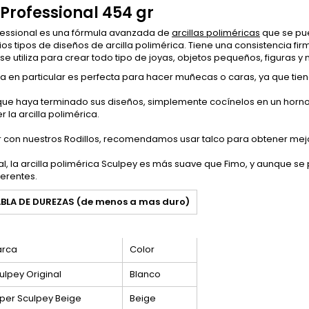
Professional 454 gr
fessional es una fórmula avanzada de
arcillas poliméricas
que se pue
ios tipos de diseños de arcilla polimérica.
Tiene una consistencia fi
e utiliza para crear todo tipo de joyas, objetos pequeños, figuras 
lla en particular es perfecta para hacer muñecas o caras, ya que t
que haya terminado sus diseños, simplemente cocínelos en un horno
 la arcilla polimérica.
r con nuestros Rodillos, recomendamos usar talco para obtener mejo
l, la arcilla polimérica Sculpey es más suave que Fimo, y aunque se pu
erentes.
BLA DE DUREZAS (de menos a mas duro)
rca
Color
ulpey Original
Blanco
per Sculpey Beige
Beige