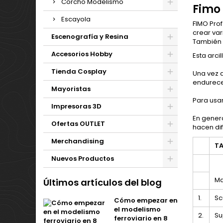
Corcho Modelismo
Fimo 
Escayola
FIMO Pro
crear var
Escenografía y Resina
También s
Accesorios Hobby
Esta arci
Tienda Cosplay
Una vez 
endurecer
Mayoristas
Para usa
Impresoras 3D
En genera
Ofertas OUTLET
hacen dif
Merchandising
TA
Nuevos Productos
Ma
Últimos artículos del blog
1.
Sc
Cómo empezar en
el modelismo
2.
Su
ferroviario en 8