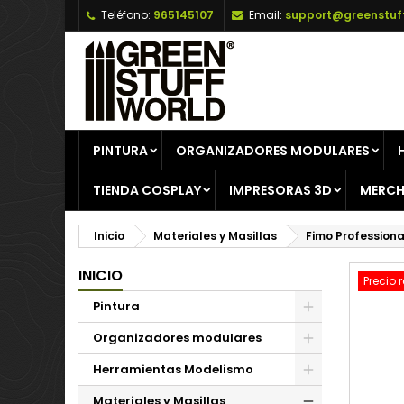
Teléfono:
965145107
Email:
support@greenstuf
A
C
I
add_circle_outline
De
No
PINTURA
ORGANIZADORES MODULARES
TIENDA COSPLAY
IMPRESORAS 3D
MERCH
Inicio
Materiales y Masillas
Fimo Profession
INICIO
Precio 
Pintura
Organizadores modulares
Herramientas Modelismo
Materiales y Masillas