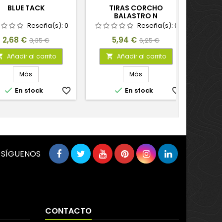
BLUE TACK
TIRAS CORCHO
MASIL
BALASTRO N
Reseña(s):
0
Reseña(s):
0
Precio
Precio
Precio
Precio
2,68 €
5,94 €
3,35 €
6,25 €
base
base
Añadir al carrito
Añadir al carrito


Más
Más


En stock
favorite_border
En stock
favorite_border
SÍGUENOS
CONTACTO