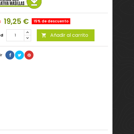
19,25 €
€
15% de descuento
Añadir al carrito
ad

ir