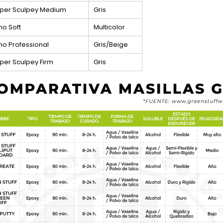
per Sculpey Medium
Gris
mo Soft
Multicolor
mo Professional
Gris/Beige
per Sculpey Firm
Gris